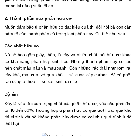
mang lại năng suất tối đa.
2. Thành phần của phân hữu cơ
Muốn đảm bảo ủ phân hữu cơ đạt hiệu quả thì đòi hỏi bà con cần
nắm rõ các thành phần có trong loại phân này. Cụ thể như sau:
Các chất hữu cơ
Nó sẽ bao gồm giấy, thân, lá cây và nhiều chất thải hữu cơ khác
có khả năng phân hủy sinh học. Những thành phần này sẽ tạo
nên chất màu nâu và màu xanh. Còn những rác thải như rơm rạ,
cây khô, mạt cưa, vỏ quả khô,… sẽ cung cấp carbon. Bã cà phê,
rau củ quả thừa,… sẽ sản sinh ra nitơ.
Độ ẩm
Đây là yếu tố quan trọng nhất của phân hữu cơ, yêu cầu phải đạt
từ 40 đến 60%. Trường hợp ủ phân hữu cơ quá ướt hoặc quá khô
thì vi sinh vật sẽ không phân hủy được và coi như quá trình ủ đã
thất bại.