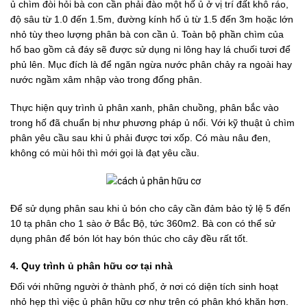
ủ chìm đòi hỏi bà con cần phải đào một hố ủ ở vị trí đất khô ráo,
độ sâu từ 1.0 đến 1.5m, đường kính hố ủ từ 1.5 đến 3m hoặc lớn
nhỏ tùy theo lượng phân bà con cần ủ. Toàn bộ phần chìm của
hố bao gồm cả đáy sẽ được sử dụng ni lông hay lá chuối tươi để
phủ lên. Mục đích là để ngăn ngừa nước phân chảy ra ngoài hay
nước ngầm xâm nhập vào trong đống phân.
Thực hiện quy trình ủ phân xanh, phân chuồng, phân bắc vào
trong hố đã chuẩn bị như phương pháp ủ nổi. Với kỹ thuật ủ chìm
phân yêu cầu sau khi ủ phải được tơi xốp. Có màu nâu đen,
không có mùi hôi thì mới gọi là đạt yêu cầu.
Để sử dụng phân sau khi ủ bón cho cây cần đảm bảo tỷ lệ 5 đến
10 tạ phân cho 1 sào ở Bắc Bộ, tức 360m2. Bà con có thể sử
dụng phân để bón lót hay bón thúc cho cây đều rất tốt.
4. Quy trình ủ phân hữu cơ tại nhà
Đối với những người ở thành phố, ở nơi có diện tích sinh hoạt
nhỏ hẹp thì việc ủ phân hữu cơ như trên có phân khó khăn hơn.