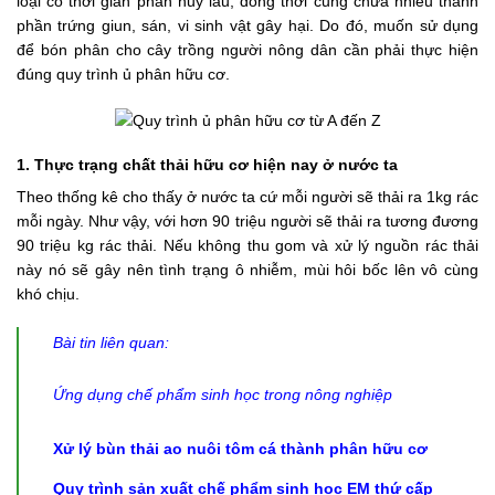
loại có thời gian phân hủy lâu, đồng thời cũng chứa nhiều thành
phần trứng giun, sán, vi sinh vật gây hại. Do đó, muốn sử dụng
để bón phân cho cây trồng người nông dân cần phải thực hiện
đúng quy trình ủ phân hữu cơ.
1.
Thực trạng chất thải hữu cơ hiện nay ở nước ta
Theo thống kê cho thấy ở nước ta cứ mỗi người sẽ thải ra 1kg rác
mỗi ngày. Như vậy, với hơn 90 triệu người sẽ thải ra tương đương
90 triệu kg rác thải. Nếu không thu gom và xử lý nguồn rác thải
này nó sẽ gây nên tình trạng ô nhiễm, mùi hôi bốc lên vô cùng
khó chịu.
Bài tin liên quan:
Ứng dụng chế phẩm sinh học trong nông nghiệp
Xử lý bùn thải ao nuôi tôm cá thành phân hữu cơ
Quy trình sản xuất chế phẩm sinh học EM thứ cấp