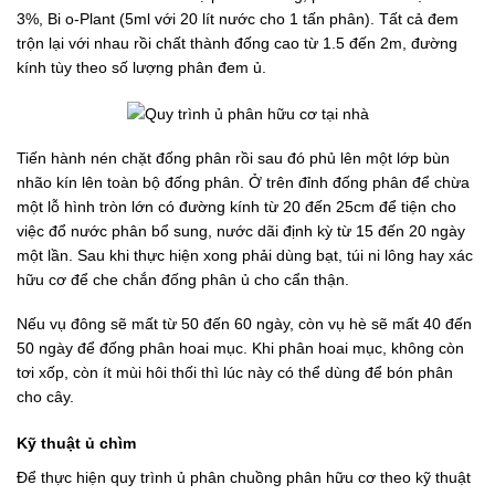
3%, Bi o-Plant (5ml với 20 lít nước cho 1 tấn phân). Tất cả đem
trộn lại với nhau rồi chất thành đống cao từ 1.5 đến 2m, đường
kính tùy theo số lượng phân đem ủ.
Tiến hành nén chặt đống phân rồi sau đó phủ lên một lớp bùn
nhão kín lên toàn bộ đống phân. Ở trên đỉnh đống phân để chừa
một lỗ hình tròn lớn có đường kính từ 20 đến 25cm để tiện cho
việc đổ nước phân bổ sung, nước dãi định kỳ từ 15 đến 20 ngày
một lần. Sau khi thực hiện xong phải dùng bạt, túi ni lông hay xác
hữu cơ để che chắn đống phân ủ cho cẩn thận.
Nếu vụ đông sẽ mất từ 50 đến 60 ngày, còn vụ hè sẽ mất 40 đến
50 ngày để đống phân hoai mục. Khi phân hoai mục, không còn
tơi xốp, còn ít mùi hôi thối thì lúc này có thể dùng để bón phân
cho cây.
Kỹ thuật ủ chìm
Để thực hiện quy trình ủ phân chuồng phân hữu cơ theo kỹ thuật