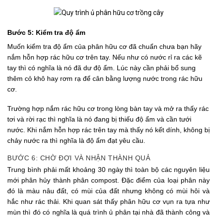
Bước 5: Kiểm tra độ ẩm
Muốn kiểm tra độ ẩm của phân hữu cơ đã chuẩn chưa bạn hãy
nắm hỗn hợp rác hữu cơ trên tay. Nếu như có nước rỉ ra các kẽ
tay thì có nghĩa là nó đã dư độ ẩm. Lúc này cần phải bổ sung
thêm cỏ khô hay rơm rạ để cân bằng lượng nước trong rác hữu
cơ.
Trường hợp nắm rác hữu cơ trong lòng bàn tay và mở ra thấy rác
tơi và rời rạc thì nghĩa là nó đang bị thiếu độ ẩm và cần tưới
nước. Khi nắm hỗn hợp rác trên tay mà thấy nó kết dính, không bị
chảy nước ra thì nghĩa là độ ẩm đạt yêu cầu.
BƯỚC 6: CHỜ ĐỢI VÀ NHẬN THÀNH QUẢ
Trung bình phải mất khoảng 30 ngày thì toàn bộ các nguyên liệu
mới phân hủy thành phân compost. Đặc điểm của loại phân này
đó là màu nâu đất, có mùi của đất nhưng không có mùi hôi và
hắc như rác thải. Khi quan sát thấy phân hữu cơ vụn ra tựa như
mùn thì đó có nghĩa là quá trình ủ phân tại nhà đã thành công và