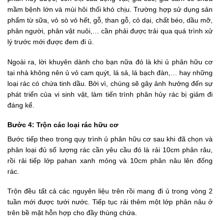
mầm bệnh lớn và mùi hôi thối khó chịu. Trường hợp sử dụng sản
phẩm từ sữa, vỏ sò vỏ hết, gỗ, than gỗ, cỏ dại, chất béo, dầu mỡ,
phân người, phân vật nuôi,… cần phải được trải qua quá trình xử
lý trước mới được đem đi ủ.
Ngoài ra, lời khuyên dành cho bạn nữa đó là khi ủ phân hữu cơ
tại nhà không nên ủ vỏ cam quýt, lá sả, lá bạch đàn,… hay những
loại rác có chứa tinh dầu. Bởi vì, chúng sẽ gây ảnh hưởng đến sự
phát triển của vi sinh vật, làm tiến trình phân hủy rác bị giảm đi
đáng kể.
Bước 4: Trộn các loại rác hữu cơ
Bước tiếp theo trong quy trình ủ phân hữu cơ sau khi đã chọn và
phân loại đủ số lượng rác cần yêu cầu đó là rải 10cm phân râu,
rồi rải tiếp lớp pahan xanh mỏng và 10cm phân nâu lên đống
rác.
Trộn đều tất cả các nguyên liệu trên rồi mang đi ủ trong vòng 2
tuần mới được tưới nước. Tiếp tục rải thêm một lớp phân nâu ở
trên bề mặt hỗn hợp cho đầy thùng chứa.