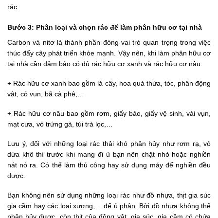
rác.
Bước 3: Phân loại và chọn rác để làm phân hữu cơ tại nhà
Carbon và nitơ là thành phần đóng vai trò quan trọng trong việc
thúc đẩy cây phát triển khỏe mạnh. Vậy nên, khi làm phân hữu cơ
tại nhà cần đảm bảo có đủ rác hữu cơ xanh và rác hữu cơ nâu.
+ Rác hữu cơ xanh bao gồm lá cây, hoa quả thừa, tóc, phân động
vật, cỏ vụn, bã cà phê,…
+ Rác hữu cơ nâu bao gồm rơm, giấy báo, giấy vệ sinh, vải vụn,
mạt cưa, vỏ trứng gà, túi trà lọc,…
Lưu ý, đối với những loại rác thải khó phân hủy như rơm rạ, vỏ
dừa khô thì trước khi mang đi ủ bạn nên chặt nhỏ hoặc nghiền
nát nó ra. Có thể làm thủ công hay sử dụng máy để nghiền đều
được.
Bạn không nên sử dụng những loại rác như đồ nhựa, thịt gia súc
gia cầm hay các loại xương,… để ủ phân. Bởi đồ nhựa không thể
phân hủy được, còn thịt của động vật, gia súc, gia cầm có chứa