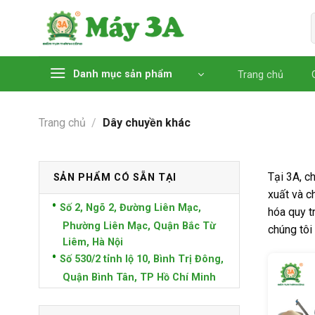
Chuyển
đến
nội
dung
Danh mục sản phẩm
Trang chủ
Trang chủ
/
Dây chuyền khác
Tại 3A, c
SẢN PHẨM CÓ SẴN TẠI
xuất và c
Số 2, Ngõ 2, Đường Liên Mạc,
hóa quy t
Phường Liên Mạc, Quận Bắc Từ
chúng tôi
Liêm, Hà Nội
Số 530/2 tỉnh lộ 10, Bình Trị Đông,
Quận Bình Tân, TP Hồ Chí Minh