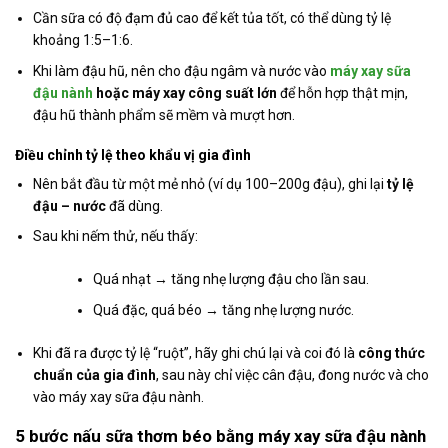
Cần sữa có độ đạm đủ cao để kết tủa tốt, có thể dùng tỷ lệ
khoảng 1:5–1:6.
Khi làm đậu hũ, nên cho đậu ngâm và nước vào
máy xay sữa
đậu nành
hoặc máy xay công suất lớn
để hỗn hợp thật mịn,
đậu hũ thành phẩm sẽ mềm và mượt hơn.
Điều chỉnh tỷ lệ theo khẩu vị gia đình
Nên bắt đầu từ một mẻ nhỏ (ví dụ 100–200g đậu), ghi lại
tỷ lệ
đậu – nước
đã dùng.
Sau khi nếm thử, nếu thấy:
Quá nhạt → tăng nhẹ lượng đậu cho lần sau.
Quá đặc, quá béo → tăng nhẹ lượng nước.
Khi đã ra được tỷ lệ “ruột”, hãy ghi chú lại và coi đó là
công thức
chuẩn của gia đình
, sau này chỉ việc cân đậu, đong nước và cho
vào máy xay sữa đậu nành.
5 bước nấu sữa thơm béo bằng máy xay sữa đậu nành