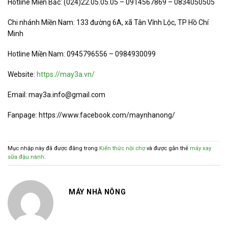
Hotline Miền Bắc: (024)22.05.05.05 – 0914567869 – 0834050505
Chi nhánh Miền Nam: 133 đường 6A, xã Tân Vĩnh Lộc, TP Hồ Chí
Minh
Hotline Miền Nam: 0945796556 – 0984930099
Website:
https://may3a.vn/
Email: may3a.info@gmail.com
Fanpage: https://www.facebook.com/maynhanong/
Mục nhập này đã được đăng trong
Kiến thức nội chợ
và được gắn thẻ
máy xay
sữa đậu nành
.
MÁY NHÀ NÔNG