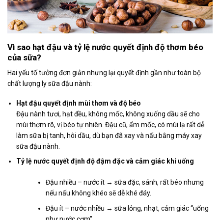
Vì sao hạt đậu và tỷ lệ nước quyết định độ thơm béo
của sữa?
Hai yếu tố tưởng đơn giản nhưng lại quyết định gần như toàn bộ
chất lượng ly sữa đậu nành:
Hạt đậu quyết định mùi thơm và độ béo
Đậu nành tươi, hạt đều, không mốc, không xuống dầu sẽ cho
mùi thơm rõ, vị béo tự nhiên. Đậu cũ, ẩm mốc, có mùi lạ rất dễ
làm sữa bị tanh, hôi dầu, dù bạn đã xay và nấu bằng máy xay
sữa đậu nành.
Tỷ lệ nước quyết định độ đậm đặc và cảm giác khi uống
Đậu nhiều – nước ít → sữa đặc, sánh, rất béo nhưng
nếu nấu không khéo sẽ dễ khé đáy.
Đậu ít – nước nhiều → sữa lỏng, nhạt, cảm giác “uống
như nước cơm”.