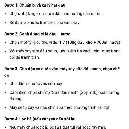
Bước 1: Chuẩn bị và xử lý hạt đậu
Chọn, nhặt, ngâm và rửa đậu như hướng dẫn ở trên.
Để đậu ráo nước trước khi cho vào máy.
Bước 2: Canh đúng tỷ lệ đậu – nước
Chọn một tỷ lệ cụ thể, ví dụ:
1:7 (100g đậu khô + 700ml nước)
.
Với máy xay sữa đậu nành, luôn kiểm tra vạch min–max trong
cối để tránh tràn.
Bước 3: Cho đậu và nước vào máy xay sữa đậu nành, chọn chế
độ
Cho đậu và nước vào cối máy.
Cắm điện, chọn chế độ “Sữa đậu nành” (Soy milk) hoặc tương
đương.
Máy sẽ tự xay và nấu chín sữa theo chương trình cài đặt.
Bước 4: Lọc bã (nếu cần) và nấu sôi lại
Nếu máy chưa lọc bã, lọc sữa qua túi vải hoặc rây mịn.