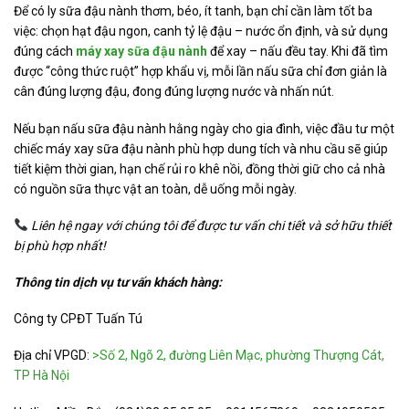
Để có ly sữa đậu nành thơm, béo, ít tanh, bạn chỉ cần làm tốt ba
việc: chọn hạt đậu ngon, canh tỷ lệ đậu – nước ổn định, và sử dụng
đúng cách
máy xay sữa đậu nành
để xay – nấu đều tay. Khi đã tìm
được “công thức ruột” hợp khẩu vị, mỗi lần nấu sữa chỉ đơn giản là
cân đúng lượng đậu, đong đúng lượng nước và nhấn nút.
Nếu bạn nấu sữa đậu nành hằng ngày cho gia đình, việc đầu tư một
chiếc máy xay sữa đậu nành phù hợp dung tích và nhu cầu sẽ giúp
tiết kiệm thời gian, hạn chế rủi ro khê nồi, đồng thời giữ cho cả nhà
có nguồn sữa thực vật an toàn, dễ uống mỗi ngày.
Liên hệ ngay với chúng tôi để được tư vấn chi tiết và sở hữu thiết
bị phù hợp nhất!
Thông tin dịch vụ tư vấn khách hàng:
Công ty CPĐT Tuấn Tú
Địa chỉ VPGD:
>Số 2, Ngõ 2, đường Liên Mạc, phường Thượng Cát,
TP Hà Nội