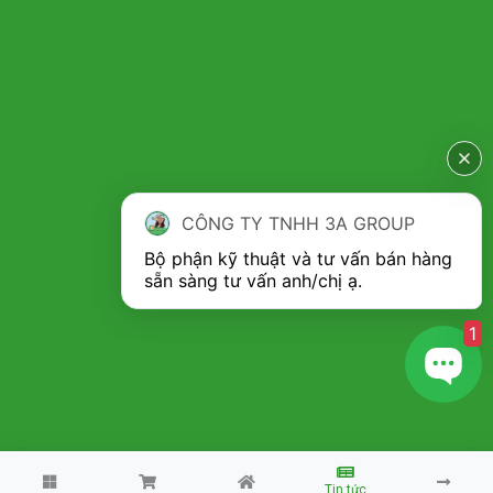
CÔNG TY TNHH 3A GROUP
Bộ phận kỹ thuật và tư vấn bán hàng 
1
Copyright 2026 ©
Máy nhà nông 3A
Tin tức