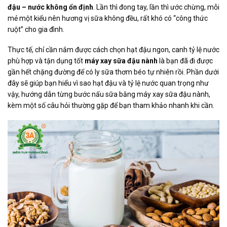
đậu – nước không ổn định
. Lần thì đong tay, lần thì ước chừng, mỗi
mẻ một kiểu nên hương vị sữa không đều, rất khó có “công thức
ruột” cho gia đình.
Thực tế, chỉ cần nắm được cách chọn hạt đậu ngon, canh tỷ lệ nước
phù hợp và tận dụng tốt
máy xay sữa đậu nành
là bạn đã đi được
gần hết chặng đường để có ly sữa thơm béo tự nhiên rồi. Phần dưới
đây sẽ giúp bạn hiểu vì sao hạt đậu và tỷ lệ nước quan trọng như
vậy, hướng dẫn từng bước nấu sữa bằng máy xay sữa đậu nành,
kèm một số câu hỏi thường gặp để bạn tham khảo nhanh khi cần.