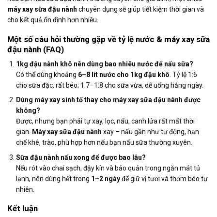
máy xay sữa đậu nành
chuyên dụng sẽ giúp tiết kiệm thời gian và
cho kết quả ổn định hơn nhiều.
Một số câu hỏi thường gặp về tỷ lệ nước & máy xay sữa
đậu nành (FAQ)
1kg đậu nành khô nên dùng bao nhiêu nước để nấu sữa?
Có thể dùng khoảng
6–8 lít nước cho 1kg đậu khô
. Tỷ lệ 1:6
cho sữa đặc, rất béo; 1:7–1:8 cho sữa vừa, dễ uống hằng ngày.
Dùng máy xay sinh tố thay cho máy xay sữa đậu nành được
không?
Được, nhưng bạn phải tự xay, lọc, nấu, canh lửa rất mất thời
gian.
Máy xay sữa đậu nành
xay – nấu gần như tự động, hạn
chế khê, trào, phù hợp hơn nếu bạn nấu sữa thường xuyên.
Sữa đậu nành nấu xong để được bao lâu?
Nếu rót vào chai sạch, đậy kín và bảo quản trong ngăn mát tủ
lạnh, nên dùng hết trong
1–2 ngày
để giữ vị tươi và thơm béo tự
nhiên.
Kết luận