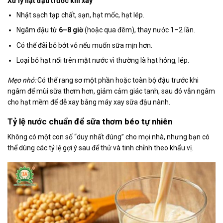
Xử lý hạt đậu trước khi xay
Nhặt sạch tạp chất, sạn, hạt mốc, hạt lép.
Ngâm đậu từ
6–8 giờ
(hoặc qua đêm), thay nước 1–2 lần.
Có thể đãi bỏ bớt vỏ nếu muốn sữa mịn hơn.
Loại bỏ hạt nổi trên mặt nước vì thường là hạt hỏng, lép.
Mẹo nhỏ:
Có thể rang sơ một phần hoặc toàn bộ đậu trước khi
ngâm để mùi sữa thơm hơn, giảm cảm giác tanh, sau đó vẫn ngâm
cho hạt mềm để dễ xay bằng máy xay sữa đậu nành.
Tỷ lệ nước chuẩn để sữa thơm béo tự nhiên
Không có một con số “duy nhất đúng” cho mọi nhà, nhưng bạn có
thể dùng các tỷ lệ gợi ý sau để thử và tinh chỉnh theo khẩu vị.