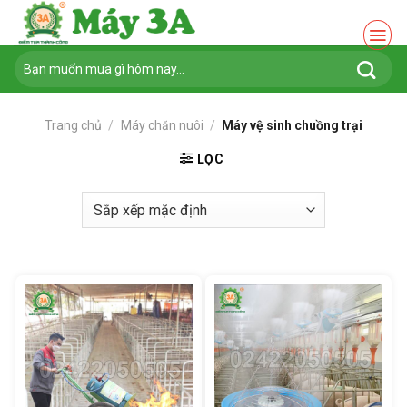
Chuyển
đến
nội
Tìm
dung
kiếm:
Trang chủ
/
Máy chăn nuôi
/
Máy vệ sinh chuồng trại
LỌC