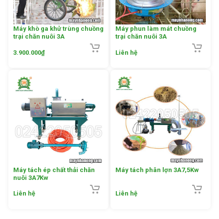
Máy khò ga khử trùng chuồng
Máy phun làm mát chuồng
trại chăn nuôi 3A
trại chăn nuôi 3A
3.900.000
₫
Liên hệ
Máy tách ép chất thải chăn
Máy tách phân lợn 3A7,5Kw
nuôi 3A7Kw
Liên hệ
Liên hệ