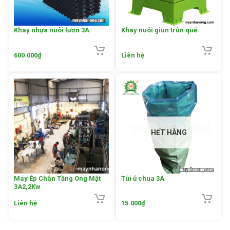
Khay nhựa nuôi lươn 3A
Khay nuôi giun trùn quế
600.000
₫
Liên hệ
HẾT HÀNG
Máy Ép Chân Tầng Ong Mật
Túi ủ chua 3A
3A2,2Kw
Liên hệ
15.000
₫