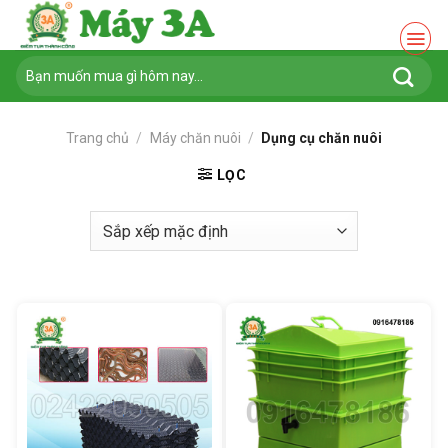
Chuyển
đến
nội
Tìm
dung
kiếm:
Trang chủ
/
Máy chăn nuôi
/
Dụng cụ chăn nuôi
LỌC