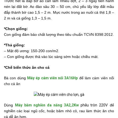
Trước hết là đắp bờ ao cần làm nhiều đợt, 2 – 3 ngày tiến hành
nén lại đất bờ. Ao đào sâu 30 – 50 cm, chủ yếu lấy lớp đất mầu
đắp thành bờ cao 1,5 – 2 m. Mực nước trong ao nuôi cá thịt 1,8 –
2 m và cá giống 1,3 – 1,5 m.
*Chọn giống:
Con giống đảm bảo chất lượng theo tiêu chuẩn TCVN 8398:2012.
*Thả giống:
– Mật độ ương: 150-200 con/m2.
– Con giống được thả vào lúc sáng sớm hoặc chiều mát.
*Chế biến thức ăn cho cá
Bà con dùng
Máy ép cám viên nổi 3A16Hp
để làm cám viên nổi
cho cá ăn
Dùng
Máy băm nghiền đa năng 3A2,2Kw
phễu tròn 220V
để
nghiền các loại ngũ cốc, hoặc băm nhỏ cỏ, rau làm thức ăn cho
cá dễ ăn hơn.