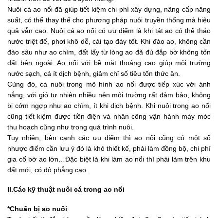
Nuôi cá ao nổi đã giúp tiết kiệm chi phí xây dựng, nâng cấp năng
suất, có thể thay thế cho phương pháp nuôi truyền thống mà hiệu
quả vẫn cao. Nuôi cá ao nổi có ưu điểm là khi tát ao có thể tháo
nước triệt để, phơi khô dễ, cải tạo đáy tốt. Khi đào ao, không cần
đào sâu như ao chìm, đất lấy từ lòng ao đã đủ đắp bờ không tốn
đất bên ngoài. Ao nổi với bề mặt thoáng cao giúp môi trường
nước sạch, cá ít dịch bệnh, giảm chỉ số tiêu tốn thức ăn.
Cùng đó, cá nuôi trong mô hình ao nổi được tiếp xúc với ánh
nắng, với gió tự nhiên nhiều nên môi trường rất đảm bảo, không
bị cớm ngợp như ao chìm, ít khi dịch bệnh. Khi nuôi trong ao nổi
cũng tiết kiệm được tiền điện và nhân công vận hành máy móc
thu hoạch cũng như trong quá trình nuôi.
Tuy nhiên, bên cạnh các ưu điểm thì ao nổi cũng có một số
nhược điểm cần lưu ý đó là khó thiết kế, phải làm đồng bộ, chi phí
gia cố bờ ao lớn…Đặc biệt là khi làm ao nổi thì phải làm trên khu
đất mới, có độ phẳng cao.
II.Các kỹ thuật nuôi cá trong ao nổi
*Chuẩn bị ao nuôi