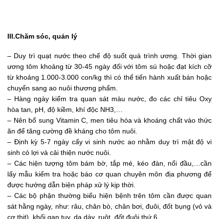
III.Chăm sóc, quản lý
– Duy trì quạt nước theo chế độ suốt quá trình ương. Thời gian
ương tôm khoảng từ 30-45 ngày đối với tôm sú hoặc đạt kích cỡ
từ khoảng 1.000-3.000 con/kg thì có thể tiến hành xuất bán hoặc
chuyển sang ao nuôi thương phẩm.
– Hàng ngày kiểm tra quan sát màu nước, đo các chỉ tiêu Oxy
hòa tan, pH, độ kiềm, khí độc NH3,…
– Nên bổ sung Vitamin C, men tiêu hóa và khoáng chất vào thức
ăn để tăng cường đề kháng cho tôm nuôi.
– Định kỳ 5-7 ngày cấy vi sinh nước ao nhằm duy trì mật độ vi
sinh có lợi và cải thiện nước nuôi.
– Các hiện tượng tôm bám bờ, tắp mé, kéo đàn, nổi đầu,…cần
lấy mẫu kiểm tra hoặc báo cơ quan chuyên môn địa phương để
được hướng dẫn biện pháp xử lý kịp thời.
– Các bộ phận thường biểu hiện bệnh trên tôm cần được quan
sát hằng ngày, như: râu, chân bò, chân bơi, đuôi, đốt bụng (vỏ và
cơ thịt), khối gan tụy, dạ dày, ruột, đốt đuôi thứ 6.