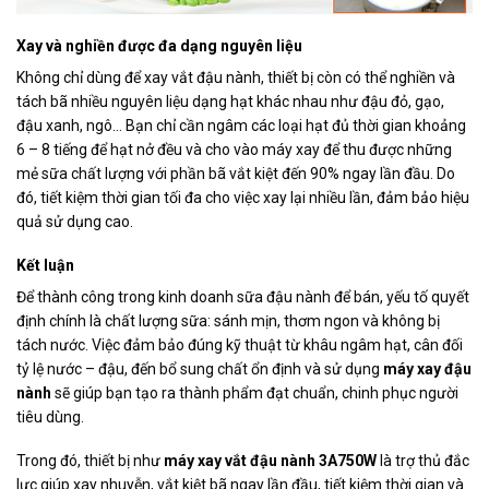
Xay và nghiền được đa dạng nguyên liệu
Không chỉ dùng để xay vắt đậu nành, thiết bị còn có thể nghiền và
tách bã nhiều nguyên liệu dạng hạt khác nhau như đậu đỏ, gạo,
đậu xanh, ngô… Bạn chỉ cần ngâm các loại hạt đủ thời gian khoảng
6 – 8 tiếng để hạt nở đều và cho vào máy xay để thu được những
mẻ sữa chất lượng với phần bã vắt kiệt đến 90% ngay lần đầu. Do
đó, tiết kiệm thời gian tối đa cho việc xay lại nhiều lần, đảm bảo hiệu
quả sử dụng cao.
Kết luận
Để thành công trong kinh doanh sữa đậu nành để bán, yếu tố quyết
định chính là chất lượng sữa: sánh mịn, thơm ngon và không bị
tách nước. Việc đảm bảo đúng kỹ thuật từ khâu ngâm hạt, cân đối
tỷ lệ nước – đậu, đến bổ sung chất ổn định và sử dụng
máy xay đậu
nành
sẽ giúp bạn tạo ra thành phẩm đạt chuẩn, chinh phục người
tiêu dùng.
Trong đó, thiết bị như
máy xay vắt đậu nành 3A750W
là trợ thủ đắc
lực giúp xay nhuyễn, vắt kiệt bã ngay lần đầu, tiết kiệm thời gian và