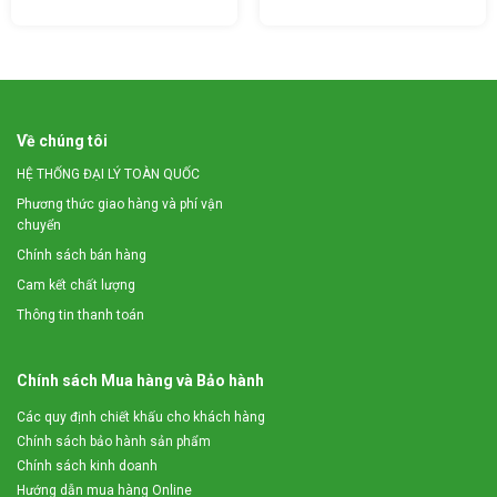
cho ra đời
máy xay cổ gà
3A2,2Kw. Đây là dòng máy có khả
năng thái lát và xay nhuyễn 2 trong 1 hết sức tiện lợi giúp bà
con có thể xử lý nguyên liệu thành nguồn thức ăn giàu dinh
dưỡng cho vật nuôi vô cùng nhanh chóng, tiện lợi.
Về chúng tôi
HỆ THỐNG ĐẠI LÝ TOÀN QUỐC
Phương thức giao hàng và phí vận
chuyển
Chính sách bán hàng
Cam kết chất lượng
Thông tin thanh toán
Chính sách Mua hàng và Bảo hành
Các quy định chiết khấu cho khách hàng
Chính sách bảo hành sản phẩm
2. Những ưu điểm nổi bật của máy xay cổ gà, đầu
Chính sách kinh doanh
gà đa năng 3A2,2Kw
Hướng dẫn mua hàng Online