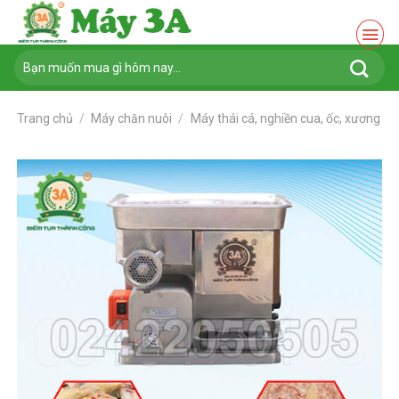
Chuyển
đến
nội
Tìm
dung
kiếm:
Trang chủ
/
Máy chăn nuôi
/
Máy thái cá, nghiền cua, ốc, xương