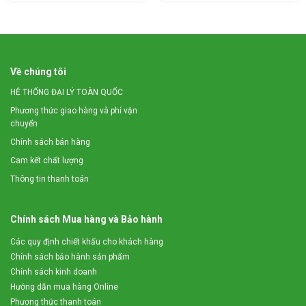
Về chúng tôi
HỆ THỐNG ĐẠI LÝ TOÀN QUỐC
Phương thức giao hàng và phí vận
chuyển
Chính sách bán hàng
Xương đã được máy nghiền nát
Cam kết chất lượng
*
Hướng dẫn sử dụng Máy nghiền xương 3A5,5Kw
Thông tin thanh toán
– Nối máy với nguồn điện 380 (V)
– Bật công tắc ở tủ điện để khởi động máy
– Bật công tắc đảo chiều theo chiều ngược kim đồng hồ.
Chính sách Mua hàng và Bảo hành
– Cho từ từ nguyên liệu vào phễu nạp nguyên liệu của máy
– Trong quá trình nghiền, có thể cho thêm một chút nước
Các quy định chiết khấu cho khách hàng
vào phễu nạp nguyên liệu để giúp máy nghiền dễ dàng hơn.
Chính sách bảo hành sản phẩm
Chính sách kinh doanh
Hướng dẫn mua hàng Online
Phương thức thanh toán