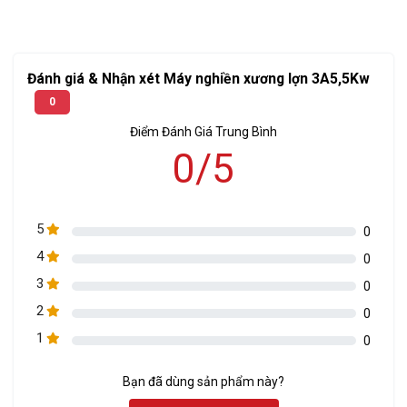
nguyên liệu cứng như các loại xương gia súc, gia cầm. Sau
đó, lực quay của lưỡi dao trong sẽ đẩy nguyên liệu ra ngoài
qua các lỗ mặt sàng.
Đánh giá & Nhận xét Máy nghiền xương lợn 3A5,5Kw
0
Điểm Đánh Giá Trung Bình
0/5
5
0
4
0
3
0
2
0
1
0
Bạn đã dùng sản phẩm này?