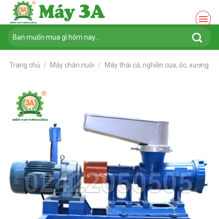
Chuyển
đến
nội
Tìm
dung
kiếm:
Trang chủ
/
Máy chăn nuôi
/
Máy thái cá, nghiền cua, ốc, xương