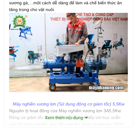
xương gà,…một cách dễ dàng để làm và chế biến thức ăn
tăng trọng cho vật nuôi.
Máy nghiền xương lợn
(Sử dụng động cơ giảm tốc
)
5,5Kw
Nguyên lý hoạt động của Máy nghiền xương lợn 3A5,5Kw:
Động cơ giảm tốc được thiết kế nối trực tiếp với trục xoắn
Xem thêm nội dung
của bộ phận nghiền giúp đầu nghiền được truyền lực 100%.
Trục nghiền bằng gang chắc chắn giúp nghiền nát các loại