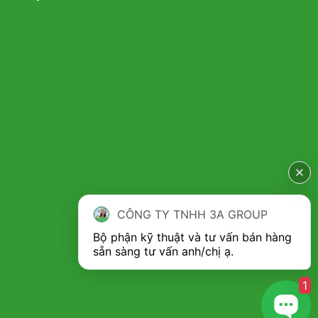
CÔNG TY TNHH 3A GROUP
Bộ phận kỹ thuật và tư vấn bán hàng 
*
Lưu ý khi sử dụng Máy nghiền xương lợn 3A5,5Kw:
– Khi nối nguồn điện vào máy, nên sử dụng loại dây cáp
1
đồng 4 x 4 và nối dây dẫn điện qua một cầu dao riêng. Tắt
cầu dao điện trước khi nối điện. Nối dây vào aptomat trên