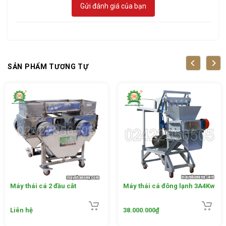
Gửi đánh giá của bạn
Cấu tạo của Máy nghiền xương lợn 3A5,5Kw gồm có
các phần sau:
– Bộ nghiền bao gồm: Phễu nạp nguyên liệu hình Ovan
(hình côn) và đầu nghiền gồm: trục xoắn, lưỡi dao, mặt
SẢN PHẨM TƯƠNG TỰ
sàng.
– Bộ phận động cơ của máy gồm có động cơ giảm tốc 5,5Kw
và khớp nối động cơ với bộ phận nghiền
– Bộ phận khung máy có gắn 4 bánh xe giúp người sử dụng
di chuyển dễ dàng. Ngoài ra, trên khung máy còn gắn 1 tủ
điện và công tắc đảo chiều giúp máy hoạt động ổn định và
bảo vệ động cơ.
Máy thái cá 2 đầu cắt
Máy thái cá đông lạnh 3A4Kw
Liên hệ
38.000.000
₫