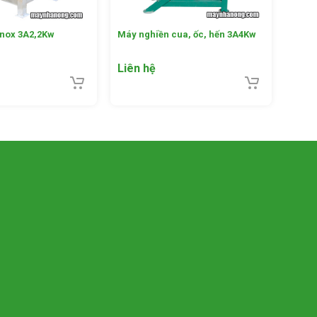
inox 3A2,2Kw
Máy nghiền cua, ốc, hến 3A4Kw
Liên hệ
xoắn và
ngay lập
 lực đẩy
 trước
việc
 dùng