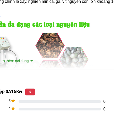
ăng chính là xay, nghiền mịn cá, gà, vịt nguyên con lớn khoảng 
em thêm nội dung
hiệp 3A15Kw
0
5
0
4
0