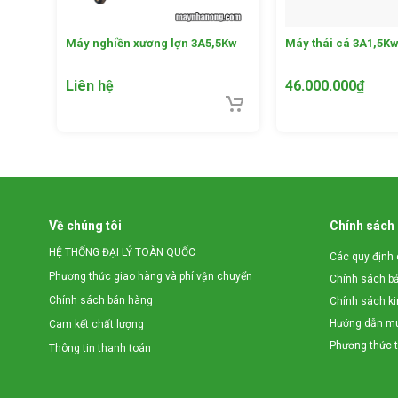
g
Máy nghiền xương lợn 3A5,5Kw
Máy thái cá 3A1,5K
Liên hệ
46.000.000
₫
Với nguyên lý hoạt động của máy là trục động cơ quay
cuối cùng là đến phần trục chuyển động tròn đều. Ng
Về chúng tôi
Chính sách
tức sẽ đi vào phần trục xoắn để nghiền nhỏ thịt rồi t
HỆ THỐNG ĐẠI LÝ TOÀN QUỐC
mạnh của trục xoắn nguyên liệu sẽ được nghiền thô,
Các quy định 
Phương thức giao hàng và phí vận chuyển
và sau mặt sàng.
Sau khi nguyên liệu đã nghiền thô 
Chính sách b
Chính sách bán hàng
giảm thể tích nguyên liệu trong khoang làm việc mà
Chính sách k
nhuyễn. Nguyên liệu được nghiền nhỏ mịn, ngoài sử 
Hướng dẫn mu
Cam kết chất lượng
làm nguyên liệu ủ phân hữu cơ, phân vi sinh,…
Phương thức 
Thông tin thanh toán