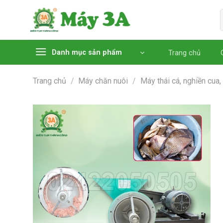
Chuyển
đến
nội
dung
Danh mục sản phẩm
Trang chủ
Trang chủ
/
Máy chăn nuôi
/
Máy thái cá, nghiền cua,