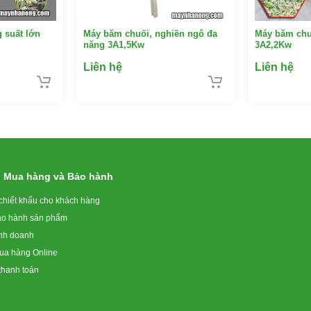
 suất lớn
Máy băm chuối, nghiền ngô đa
Máy băm chu
năng 3A1,5Kw
3A2,2Kw
Liên hệ
Liên hệ
h Mua hàng và Bảo hành
chiết khấu cho khách hàng
ảo hành sản phẩm
inh doanh
a hàng Online
thanh toán