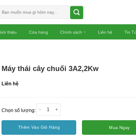
Tìm
kiếm:
iới thiệu
Cửa hàng
Chính sách
Liên hệ
Tin T
Máy thái cây chuối 3A2,2Kw
Liên hệ
Máy thái cây chuối 3A2,2Kw số lượng
Chọn số lượng:
Thêm Vào Giỏ Hàng
Mua Ngay