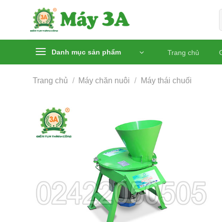
Chuyển
đến
nội
dung
Danh mục sản phẩm
Trang chủ
G
Trang chủ
/
Máy chăn nuôi
/
Máy thái chuối