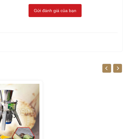
Gửi đánh giá của bạn
y phụ
ân chuối
băm nhỏ