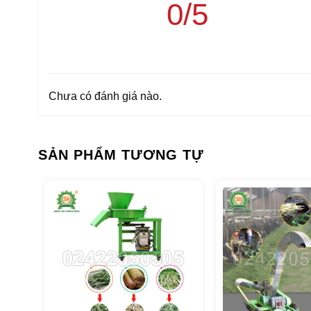
0/5
Chưa có đánh giá nào.
Hình ảnh máy thái cây chuối dạng hạt 3A2,2Kw
SẢN PHẨM TƯƠNG TỰ
Tính năng ưu việt của máy thá
Nguyên liệu đầu vào đa dạng
Máy thái cây chuối đa năng
3A2,2kW hỗ trợ đa dạng 
phẩm nông nghiệp như thân ngô… cho đến các loại cây
có độ xốp lớn, mọng nước và đường kính lớn lên đ
ra thành những mảnh nhỏ có kích cỡ tiêu chuẩn.