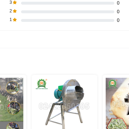
3
0
2
0
1
0
i cây chuối 3A2,2kW
các loại đầu vào như: thân cây chuối, cỏ voi, hoặc các loại câ
 dại. Với kích cỡ khác nhau, từ thân cây nhỏ, cứng cho tới th
ến 170mm đều dễ dàng đưa vào cửa nạp nguyên liệu và được 