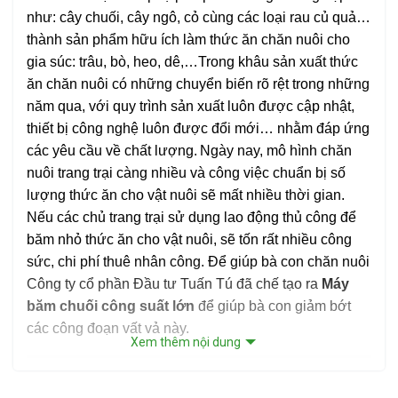
như: cây chuối, cây ngô, cỏ cùng các loại rau củ quả…
thành sản phẩm hữu ích làm thức ăn chăn nuôi cho
gia súc: trâu, bò, heo, dê,…Trong khâu sản xuất thức
ăn chăn nuôi có những chuyển biến rõ rệt trong những
năm qua, với quy trình sản xuất luôn được cập nhật,
thiết bị công nghệ luôn được đổi mới… nhằm đáp ứng
các yêu cầu về chất lượng.
Ngày nay, mô hình chăn
nuôi trang trại càng nhiều và công việc chuẩn bị số
lượng thức ăn cho vật nuôi sẽ mất nhiều thời gian.
Nếu các chủ trang trại sử dụng lao động thủ công để
băm nhỏ thức ăn cho vật nuôi, sẽ tốn rất nhiều công
sức, chi phí thuê nhân công. Để giúp bà con chăn nuôi
Công ty cổ phần Đầu tư Tuấn Tú đã chế tạo ra
Máy
băm chuối công suất lớn
để giúp bà con giảm bớt
các công đoạn vất vả này.
Xem thêm nội dung