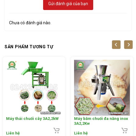
Gửi đánh giá của bạn
mà không cần chẻ nhỏ và băm phần thân cứng của cỏ
voi, cây ngô, cây sắn một cách dễ dàng. Các loại phụ
phẩm được băm thành từ đoạn nhỏ, với kích thước
Chưa có đánh giá nào.
đồng đều, độ dài khoảng 15 -20mm, giúp vật nuôi dễ
hấp thụ, tiêu hoá nhanh.
SẢN PHẨM TƯƠNG TỰ
Máy thái chuối cây 3A2,2kW
Máy băm chuối đa năng inox
3A2,2Kw
Liên hệ
Liên hệ