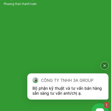
Phương thức thanh toán
Đúng với tên gọi Máy băm chuối công suất lớn
3A7,5kW ngoài dùng băm thân cây chuối, cỏ voi, máy
còn băm nhỏ các loại phụ phẩm nông nghiệp khác
như thân cây ngô, cây sắn, cây lạc, ngọn mía, các loại
rau xanh, củ quả… làm thức ăn cho vật nuôi. Tận
dụng được tất cả các phụ phẩm bỏ đi thành nguồn
nguyên liệu hữu ích.
CÔNG TY TNHH 3A GROUP
Bộ phận kỹ thuật và tư vấn bán hàng 
1