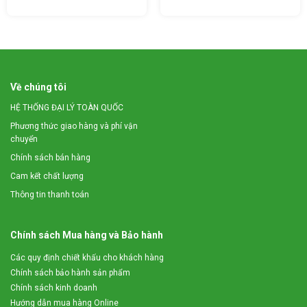
Máy băm chuối công suất lớn 3A7,5kW với năng suất
băm thân cây chuối tươi đạt 7 – 8 tấn/giờ và năng suất
băm cỏ đạt 4 – 5 tấn/giờ đã trở thành là trợ thủ đắc lực
cho bà con chăn nuôi hoặc dùng xử lý phụ phẩm nông
nghiệp làm phân hữu cơ, làm thức ăn thô xanh cho
Về chúng tôi
trâu bò. Và đồng thời giúp bà con giảm được công lao
HỆ THỐNG ĐẠI LÝ TOÀN QUỐC
động cho việc băm nhỏ thức ăn cho vật nuôi, tiết
Phương thức giao hàng và phí vận
kiệm chi phí, thời gian.
chuyển
Chính sách bán hàng
Cam kết chất lượng
Thông tin thanh toán
Chính sách Mua hàng và Bảo hành
Các quy định chiết khấu cho khách hàng
Chính sách bảo hành sản phẩm
Chính sách kinh doanh
Hướng dẫn mua hàng Online