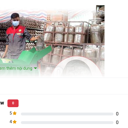
em thêm nội dung
kw
0
5
0
4
0