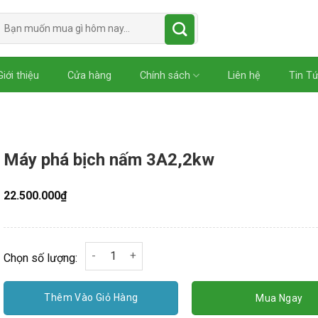
Tìm
kiếm:
Giới thiệu
Cửa hàng
Chính sách
Liên hệ
Tin T
Máy phá bịch nấm 3A2,2kw
22.500.000
₫
Máy phá bịch nấm 3A2,2kw số lượng
Chọn số lượng:
Thêm Vào Giỏ Hàng
Mua Ngay