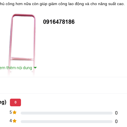
 thủ công hơn nữa còn giúp giảm công lao động và cho năng suất cao.
em thêm nội dung
àng)
0
5
0
4
0