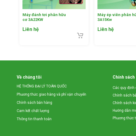
*
Các ưu điểm của Máy gieo hạt giống (2 hàng)
Máy đánh tơi phân hữu
Máy ép viên phân h
cơ 3A22KW
3A15Kw
+ Tích hợp 3 tính năng: xẻ rãnh, tra hạt, lấp đất
Liên hệ
Liên hệ
+ Gieo được đa dạng các loại hạt như: Hướng dương, ngô
+ Bánh xe hoạt động nhẹ, êm, không bị kẹt đất, dễ dàng gieo
+ Dụng cụ không dùng động cơ nên sử dụng dễ dàng và an
Về chúng tôi
Chính sách
+ Có thể điều chỉnh khoảng cách giữa 2 bánh xe từ 160 –
HỆ THỐNG ĐẠI LÝ TOÀN QUỐC
Các quy định 
2
+ Năng suất gieo hạt lên tới 2000m
trên 1 giờ
cao hơn nhiề
Phương thức giao hàng và phí vận chuyển
Chính sách b
Chính sách bán hàng
Chính sách k
Hướng dẫn mu
Cam kết chất lượng
Phương thức 
Thông tin thanh toán