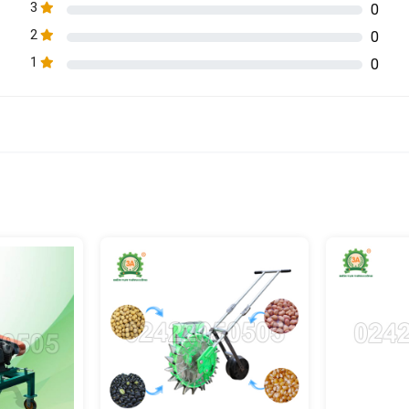
3
0
2
0
1
0
àng) hiện tại chúng tôi tạm thời hết hàng
giữa 2 bánh xe từ 160 – 580mm.
p muỗng gieo hạt.