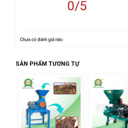
0/5
Chưa có đánh giá nào.
Máy gieo hạt giống (2 h
Máy gieo hạt giống 2 hàng có thể điều chỉnh khoảng cách 
SẢN PHẨM TƯƠNG TỰ
* Máy gieo hạt giống 2 hàng gồm các bộ phận sau:
+ Một thanh đẩy có chiều dài 1005 mm, chiều rộng 620 mm
+ Hai bánh xe với đường kính mỗi bánh 250mm
+ Hai hộp đựng hạt: Trong hộp đựng hạt có bánh đĩa để lắ
+ Một bộ phận xẻ rãnh và lấp đất.