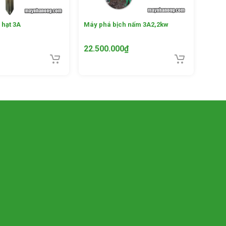
 hạt 3A
Máy phá bịch nấm 3A2,2kw
22.500.000
₫