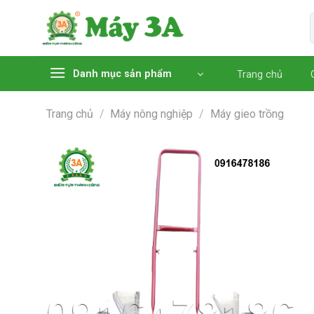
Chuyển
đến
nội
dung
Danh mục sản phẩm
Trang chủ
Trang chủ
/
Máy nông nghiệp
/
Máy gieo trồng