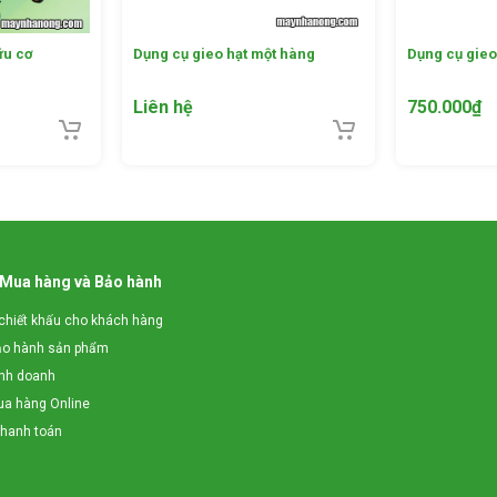
ữu cơ
Dụng cụ gieo hạt một hàng
Dụng cụ gieo
Liên hệ
750.000
₫
, đậu tương…
 hạt tiết kiệm thời gian
 toàn
 Mua hàng và Bảo hành
 580 mm theo ý muốn.
chiết khấu cho khách hàng
u so với cách gieo hạt truyền thống của bà con.
ảo hành sản phẩm
inh doanh
a hàng Online
thanh toán