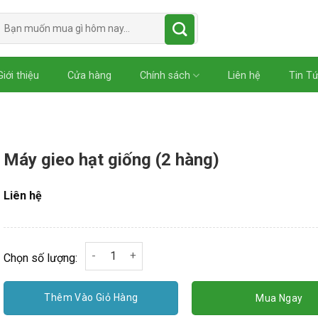
Tìm
kiếm:
Giới thiệu
Cửa hàng
Chính sách
Liên hệ
Tin T
Máy gieo hạt giống (2 hàng)
Liên hệ
Máy gieo hạt giống (2 hàng) số lượng
Chọn số lượng:
Thêm Vào Giỏ Hàng
Mua Ngay