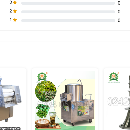
3
0
2
0
 ít khó khăn:
1
0
c năng suất làm việc của bếp nấu
ông có độ đồng đều, ảnh hưởng tới thẩm mỹ và chất lượng món ăn khi 
ủ quả, giảm độ tươi ngon của nguyên liệu, tỉ lệ hao hụt cao.
đau mỏi cổ tay, có nguy cơ dao cắt vào tay
chi phí nhân công và nâng cao năng suất, chủ quán ăn, nhà hàng, 
hạt lựu
3A550W của chúng tôi. Sản phẩm được tích hợp cả 3 tính năn
 phải chăng cùng dịch vụ hậu mãi chu đáo, chắc chắn sẽ là sự lựa chọn 