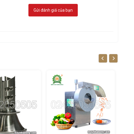
Gửi đánh giá của bạn
chế biến
khách sạn
g trong 1:
thông minh