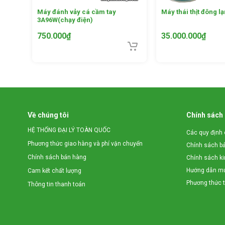
Máy đánh vảy cá cầm tay
Máy thái thịt đông 
3A96W(chạy điện)
750.000
₫
35.000.000
₫
Về chúng tôi
Chính sách
HỆ THỐNG ĐẠI LÝ TOÀN QUỐC
Các quy định 
Phương thức giao hàng và phí vận chuyển
Chính sách b
Chính sách bán hàng
Chính sách k
Hướng dẫn mu
Cam kết chất lượng
Phương thức 
Thông tin thanh toán
Sản phẩm có nguyên lý làm việc đơn giản, người dùng chỉ
thước phù hợp qua cửa nạp, có thể sử dụng thêm dụng cụ 
tròn và thái rau củ quả thành dạng hạt lựu, sợi hoặc lát tư