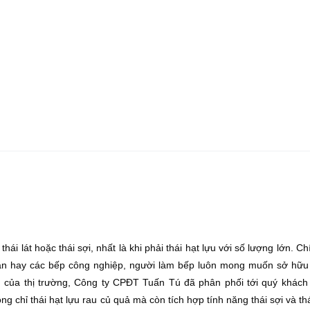
i lát hoặc thái sợi, nhất là khi phải thái hạt lựu với số lượng lớn. Chí
 ăn hay các bếp công nghiệp, người làm bếp luôn mong muốn sở hữ
u của thị trường, Công ty CPĐT Tuấn Tú đã phân phối tới quý khách
chỉ thái hạt lựu rau củ quả mà còn tích hợp tính năng thái sợi và thá