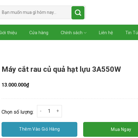
Tìm
kiếm:
Giới thiệu
Cửa hàng
Chính sách
Liên hệ
Tin T
Máy cắt rau củ quả hạt lựu 3A550W
13.000.000
₫
Máy cắt rau củ quả hạt lựu 3A550W số lượng
Chọn số lượng:
Thêm Vào Giỏ Hàng
Mua Ngay