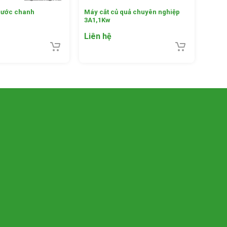
 nước chanh
Máy cắt củ quả chuyên nghiệp
3A1,1Kw
Liên hệ
ả với kích
ng sẽ xoay