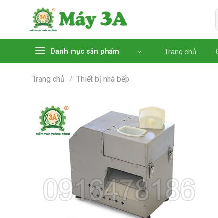
Chuyển
đến
nội
dung
Danh mục sản phẩm
Trang chủ
Trang chủ
/
Thiết bị nhà bếp