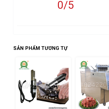
0/5
Không đầu tư máy móc, cơ sở kinh doanh sẽ gặp không
Sơ chế cắt thái rau củ quả thủ công không đáp ứng đượ
Thái rau củ bằng dao hay dụng cụ thô sơ, sản phẩm kh
Tốn thời gian và nhân công cho công đoạn cắt thái rau c
SẢN PHẨM TƯƠNG TỰ
Sử dụng dao cắt thái quá nhiều trong thời gian dài gây 
Để chuyên nghiệp hóa công đoạn sơ chế thực phẩm, giảm 
ẩm thực không nên bỏ quả sản phẩm
Máy cắt rau củ quả 
Thái hạt lựu, thái sợi và thái lát chuyên nghiệp, giá thành
cho quý khách hàng!