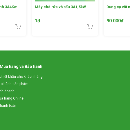
lạnh 3A4Kw
Máy chà rửa vỏ sấu 3A1,5kW
Dụng cụ vắt
1
₫
90.000
₫
 Mua hàng và Bảo hành
chiết khấu cho khách hàng
ảo hành sản phẩm
inh doanh
a hàng Online
thanh toán
 cần chọn chế độ thái mong muốn, sau đó cho nguyên liệu rau củ qu
ép để ấn nguyên liệu xuống dễ dàng hơn. Hệ thống lưỡi dao bên tro
ơng ứng.