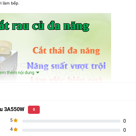
i làm bếp.
em thêm nội dung
lựu 3A550W
0
5
0
4
0