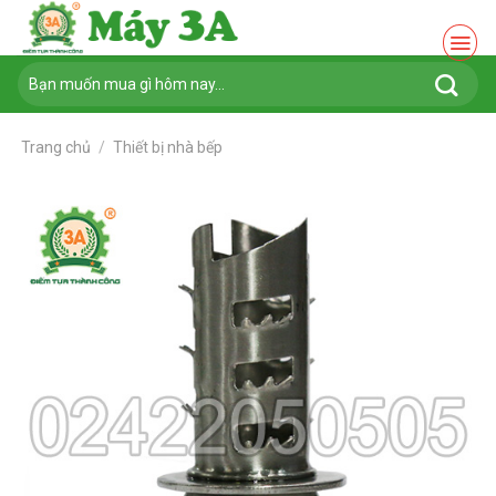
Chuyển
đến
nội
Tìm
dung
kiếm:
Trang chủ
/
Thiết bị nhà bếp