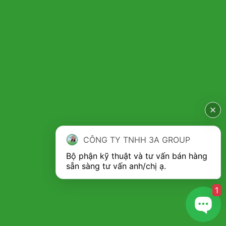
Dụng cụ vắt nước chanh 3A có thiết kế dạng hình phễu, phía
trên có 3 lưỡi và các đường cắt sắc bén đảm bảo vắt kiệt
nước chanh. Sau khi chiết suất nước cốt chanh, bạn chỉ cần
đổ nước nép ra bát đựng từ đầu phễu đơn giản, nhanh gọn
mà không cần phải dùng tay. Nước ép nguyên chất, không
có vị đắng của vỏ, không có hạt, xơ.
Dụng cụ vắt nước chanh 3A là dụng cụ cần thiết hỗ trợ cho
nhà bếp, với việc dùng ép nước cốt chanh đơn giản làm
nguyên liệu chuẩn bị cho nước sốt, coulis trái cây, làm hương
liệu cho các món ăn hàng ngày, thức uống bổ sung năng
lượng cho cơ thể. Sản phẩm luôn tạo được sự ngạc nhiên và
CÔNG TY TNHH 3A GROUP
thú vị cho các bà nội trợ và đầu bếp.
Bộ phận kỹ thuật và tư vấn bán hàng 
1