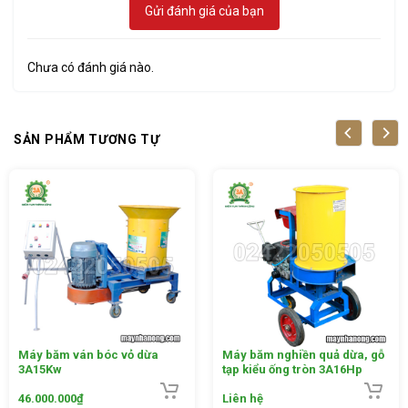
Gửi đánh giá của bạn
Chưa có đánh giá nào.
SẢN PHẨM TƯƠNG TỰ
Máy
băm cỏ, nghiền xơ dừa, ngũ cốc
3A3Kw có những tính
năng gì?
Tính năng nghiền ngũ cốc thành cám:
Máy
băm cỏ, nghiền xơ dừa, ngũ cốc 3A3Kw
được dùng
nghiền cám khô từ các loại nguyên liệu như: Ngô hạt, sắn, đậu
tương, thóc, gạo… sản phẩm đầu ra làm thức ăn tinh cho gia
Máy băm ván bóc vỏ dừa
Máy băm nghiền quả dừa, gỗ
súc, gia cầm.
3A15Kw
tạp kiểu ống tròn 3A16Hp
46.000.000
₫
Liên hệ