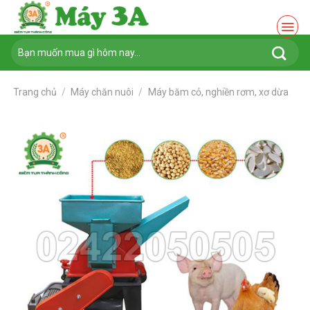
Chuyển
đến
nội
Tìm
dung
kiếm:
Trang chủ
/
Máy chăn nuôi
/
Máy băm cỏ, nghiền rơm, xơ dừa