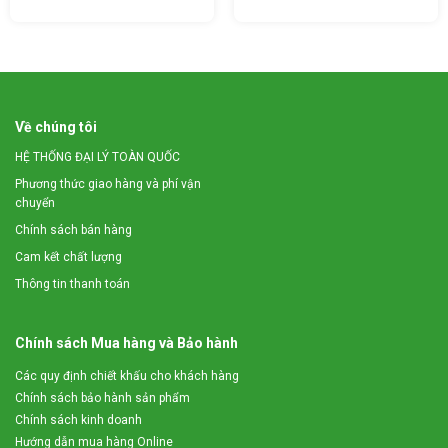
Về chúng tôi
HỆ THỐNG ĐẠI LÝ TOÀN QUỐC
Phương thức giao hàng và phí vận
chuyển
Chính sách bán hàng
Cam kết chất lượng
Thông tin thanh toán
Tính năng băm nhỏ các phụ phẩm lâm nghiệp
Máy băm nhỏ các phụ phẩm như: Vỏ dừa khô, bã mía….thành
Chính sách Mua hàng và Bảo hành
dạng mảnh nhỏ, tơi xốp. Đây là nguyên liệu thích hợp dùng để
Các quy định chiết khấu cho khách hàng
trồng nấm, giá thể trồng cây, ủ làm phân hữu cơ, làm đệm lót
Chính sách bảo hành sản phẩm
chuồng sinh học…
Chính sách kinh doanh
Hướng dẫn mua hàng Online