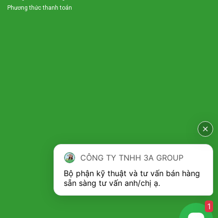
Phương thức thanh toán
Tính năng băm nhỏ các phụ phẩm nông nghiệp:
CÔNG TY TNHH 3A GROUP
Máy
dùng băm nhỏ cỏ voi, thân cây ngô làm thức ăn trực tiếp
Bộ phận kỹ thuật và tư vấn bán hàng 
cho vật nuôi, hoặc dùng để ủ chua làm thức ăn dự trữ cho đàn
vật nuôi trong thời gian dài. Cỏ voi, thân cây ngô, đậu,… được
băm nhỏ thành từng đoạn ngắn giúp vật nuôi dễ dàng tiêu
1
hóa kể cả những đoạn thân cứng gần gốc.