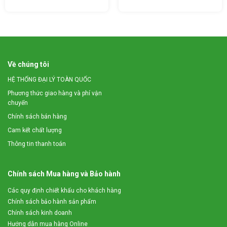
cao, nhiều tác nhân gây ăn mòn…Với hệ thống băng
tải cấp liệu dạng con lăn thông minh, giúp cho việc
đưa nguyên liệu vào máy cùng một lúc được số lượng
lớn rất dễ dàng và thuận tiện.
Về chúng tôi
HỆ THỐNG ĐẠI LÝ TOÀN QUỐC
Phương thức giao hàng và phí vận
chuyển
Chính sách bán hàng
Cam kết chất lượng
Thông tin thanh toán
Chính sách Mua hàng và Bảo hành
Các quy định chiết khấu cho khách hàng
Chính sách bảo hành sản phẩm
Chính sách kinh doanh
Máy băm cỏ đa năng 3A11kW có b
uồng làm việc đảm
Hướng dẫn mua hàng Online