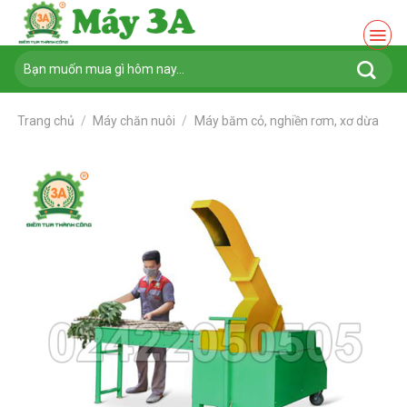
Chuyển
đến
nội
Tìm
dung
kiếm:
Trang chủ
/
Máy chăn nuôi
/
Máy băm cỏ, nghiền rơm, xơ dừa