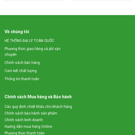
Đối với những hộ làm nông thời gian là rất quý báu, do đó việc
mất quá nhiều thời gian vào việc băm cỏ sẽ làm ảnh hưởng
đến nhiều công việc khác. Đặc biệt với số lượng đàn vật nuôi
nhiều, mà nhu cầu tiêu thụ thức ăn của chúng lớn, nếu dùng
phương pháp thủ công để băm sẽ không đảm bảo đủ nguồn
Về chúng tôi
thức ăn.
HỆ THỐNG ĐẠI LÝ TOÀN QUỐC
Ngoài ra, cỏ voi và mía là hai loại thực phẩm cứng, nếu băm
Phương thức giao hàng và phí vận
bằng tay sẽ vô cùng mất sức và dẫn đến nhức mỏi, phồng rộp
chuyển
bàn tay. Một số khó khăn khác mà bà con có thể gặp phải nữa
Chính sách bán hàng
là:
Cam kết chất lượng
Sản phẩm không đồng đều.
Thông tin thanh toán
Năng suất thành phẩm thấp.
Chính sách Mua hàng và Bảo hành
Vật nuôi khó ăn, khó tiêu hóa.
Dễ gặp các tai nạn.
Các quy định chiết khấu cho khách hàng
Chính sách bảo hành sản phẩm
Kinh tế chậm phát triển.
Chính sách kinh doanh
Hướng dẫn mua hàng Online
Phương thức thanh toán