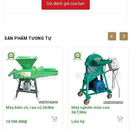
Gửi đánh giá của bạn
SẢN PHẨM TƯƠNG TỰ
Máy băm cỏ, rau củ 3A3kw
Máy nghiền mùn cưa
3A7,5Kw
Những khó khăn khi phải sử dụng phương pháp
10.500.000
₫
Liên hệ
băm mía và cỏ voi thủ công