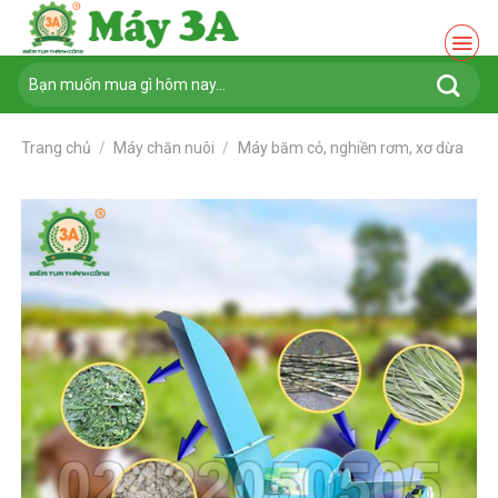
Chuyển
đến
nội
Tìm
dung
kiếm:
Trang chủ
/
Máy chăn nuôi
/
Máy băm cỏ, nghiền rơm, xơ dừa