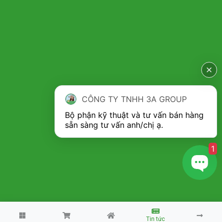
CÔNG TY TNHH 3A GROUP
Bộ phận kỹ thuật và tư vấn bán hàng 
1
Copyright 2026 ©
Máy nhà nông 3A
Tin tức