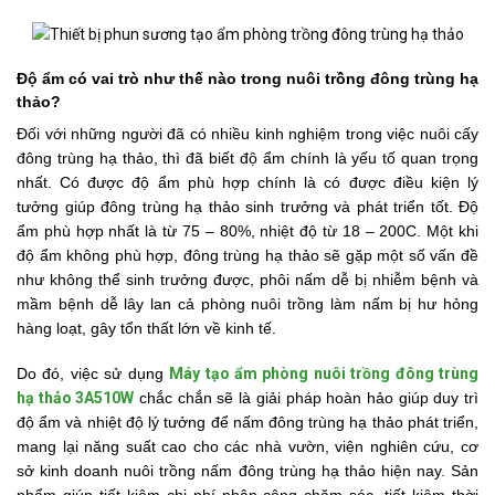
Độ ẩm có vai trò như thế nào trong nuôi trồng đông trùng hạ
thảo?
Đối với những người đã có nhiều kinh nghiệm trong việc nuôi cấy
đông trùng hạ thảo, thì đã biết độ ẩm chính là yếu tố quan trọng
nhất. Có được độ ẩm phù hợp chính là có được điều kiện lý
tưởng giúp đông trùng hạ thảo sinh trưởng và phát triển tốt. Độ
ẩm phù hợp nhất là từ 75 – 80%, nhiệt độ từ 18 – 200C. Một khi
độ ẩm không phù hợp, đông trùng hạ thảo sẽ gặp một số vấn đề
như không thể sinh trưởng được, phôi nấm dễ bị nhiễm bệnh và
mầm bệnh dễ lây lan cả phòng nuôi trồng làm nấm bị hư hỏng
hàng loạt, gây tổn thất lớn về kinh tế.
Do đó, việc sử dụng
Máy tạo ẩm phòng nuôi trồng đông trùng
hạ thảo 3A510W
chắc chắn sẽ là giải pháp hoàn hảo giúp duy trì
độ ẩm và nhiệt độ lý tưởng để nấm đông trùng hạ thảo phát triển,
mang lại năng suất cao cho các nhà vườn, viện nghiên cứu, cơ
sở kinh doanh nuôi trồng nấm đông trùng hạ thảo hiện nay. Sản
phẩm giúp tiết kiệm chi phí nhân công chăm sóc, tiết kiệm thời