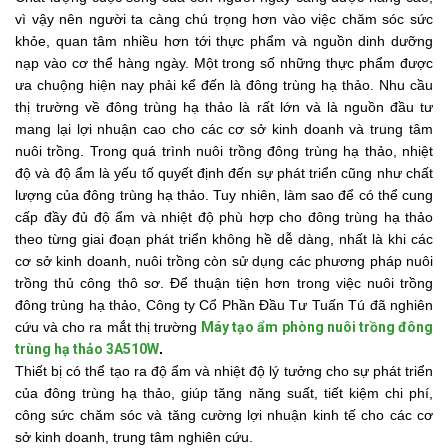
vì vậy nên người ta càng chú trọng hơn vào việc chăm sóc sức
khỏe, quan tâm nhiều hơn tới thực phẩm và nguồn dinh dưỡng
nạp vào cơ thể hàng ngày. Một trong số những thực phẩm được
ưa chuộng hiện nay phải kể đến là đông trùng hạ thảo. Nhu cầu
thị trường về đông trùng hạ thảo là rất lớn và là nguồn đầu tư
mang lại lợi nhuận cao cho các cơ sở kinh doanh và trung tâm
nuôi trồng. Trong quá trình nuôi trồng đông trùng hạ thảo, nhiệt
độ và độ ẩm là yếu tố quyết định đến sự phát triển cũng như chất
lượng của đông trùng hạ thảo. Tuy nhiên, làm sao để có thể cung
cấp đầy đủ độ ẩm và nhiệt độ phù hợp cho đông trùng hạ thảo
theo từng giai đoạn phát triển không hề dễ dàng, nhất là khi các
cơ sở kinh doanh, nuôi trồng còn sử dụng các phương pháp nuôi
trồng thủ công thô sơ. Để thuận tiện hơn trong việc nuôi trồng
đông trùng hạ thảo, Công ty Cổ Phần Đầu Tư Tuấn Tú đã nghiên
cứu và cho ra mắt thị trường
Máy tạo ẩm phòng nuôi trồng đông
trùng hạ thảo 3A510W
.
Thiết bị có thể tạo ra độ ẩm và nhiệt độ lý tưởng cho sự phát triển
của đông trùng hạ thảo, giúp tăng năng suất, tiết kiệm chi phí,
công sức chăm sóc và tăng cường lợi nhuận kinh tế cho các cơ
sở kinh doanh, trung tâm nghiên cứu.