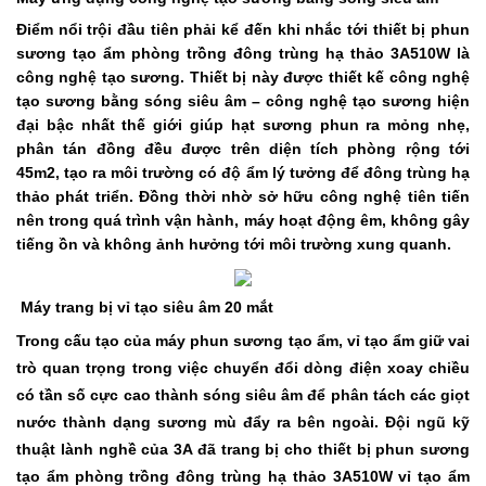
Điểm nổi trội đầu tiên phải kể đến khi nhắc tới thiết bị phun
sương tạo ẩm phòng trồng đông trùng hạ thảo 3A510W là
công nghệ tạo sương. Thiết bị này được thiết kế công nghệ
tạo sương bằng sóng siêu âm – công nghệ tạo sương hiện
đại bậc nhất thế giới giúp hạt sương phun ra mỏng nhẹ,
phân tán đồng đều được trên diện tích phòng rộng tới
45m2, tạo ra môi trường có độ ẩm lý tưởng để đông trùng hạ
thảo phát triển. Đồng thời nhờ sở hữu công nghệ tiên tiến
nên trong quá trình vận hành, máy hoạt động êm, không gây
tiếng ồn và không ảnh hưởng tới môi trường xung quanh.
Máy trang bị vỉ tạo siêu âm 20 mắt
Trong cấu tạo của máy phun sương tạo ẩm, vỉ tạo ẩm giữ vai
trò quan trọng trong việc chuyển đổi dòng điện xoay chiều
có tần số cực cao thành sóng siêu âm để phân tách các giọt
nước thành dạng sương mù đẩy ra bên ngoài. Đội ngũ kỹ
thuật lành nghề của 3A đã trang bị cho thiết bị phun sương
tạo ẩm phòng trồng đông trùng hạ thảo 3A510W vỉ tạo ẩm