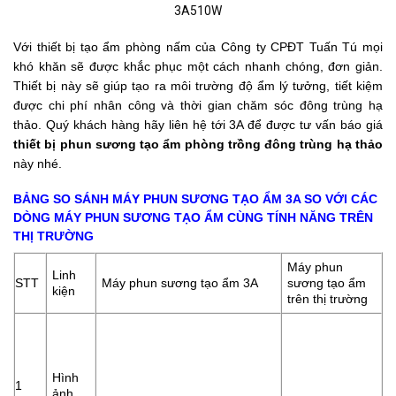
Với thiết bị tạo ẩm phòng nấm của Công ty CPĐT Tuấn Tú mọi
khó khăn sẽ được khắc phục một cách nhanh chóng, đơn giản.
Thiết bị này sẽ giúp tạo ra môi trường độ ẩm lý tưởng, tiết kiệm
được chi phí nhân công và thời gian chăm sóc đông trùng hạ
thảo. Quý khách hàng hãy liên hệ tới 3A để được tư vấn báo giá
thiết bị phun sương tạo ẩm phòng trồng đông trùng hạ thảo
này nhé.
BẢNG SO SÁNH MÁY PHUN SƯƠNG TẠO ẨM 3A SO VỚI CÁC
DÒNG MÁY PHUN SƯƠNG TẠO ẨM CÙNG TÍNH NĂNG TRÊN
THỊ TRƯỜNG
Máy phun
Linh
STT
Máy phun sương tạo ẩm 3A
sương tạo ẩm
kiện
trên thị trường
Hình
1
ảnh