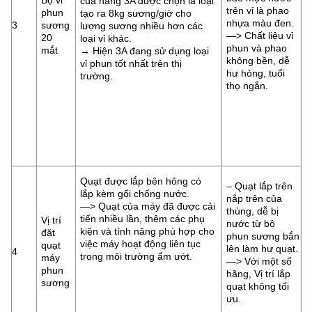
Bộ vỉ
của hãng 3A được chọn là loại
trên vỉ là phao
phun
tạo ra 8kg sương/giờ cho
nhựa màu đen.
3
sương
lượng sương nhiều hơn các
—> Chất liệu vỉ
20
loại vỉ khác.
phun và phao
mắt
→ Hiện 3A đang sử dụng loại
không bền, dễ
vỉ phun tốt nhất trên thị
hư hỏng, tuổi
trường.
thọ ngắn.
Quạt được lắp bên hông có
– Quạt lắp trên
lắp kèm gối chống nước.
nắp trên của
—> Quạt của máy đã được cải
thùng, dễ bị
tiến nhiều lần, thêm các phụ
Vị trí
nước từ bộ
kiện và tính năng phù hợp cho
đặt
phun sương bắn
việc máy hoạt động liên tục
quạt
lên làm hư quạt.
4
trong môi trường ẩm ướt.
máy
—> Với một số
phun
hãng, Vị trí lắp
sương
quạt không tối
ưu.