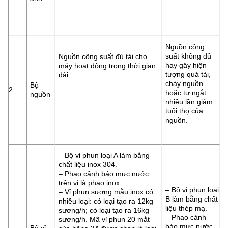
Nguồn công
suất không đủ
Nguồn công suất đủ tải cho
hay gây hiện
máy hoạt động trong thời gian
tượng quá tải,
dài.
cháy nguồn
Bộ
2
hoặc tự ngắt
nguồn
nhiều lần giảm
tuổi thọ của
nguồn.
– Bộ vỉ phun loại A làm bằng
chất liệu inox 304.
– Phao cảnh báo mực nước
trên vỉ là phao inox.
– Bộ vỉ phun loại
– Vỉ phun sương mẫu inox có
B làm bằng chất
nhiều loại: có loại tạo ra 12kg
liệu thép mạ.
sương/h; có loại tạo ra 16kg
– Phao cảnh
sương/h. Mã vỉ phun 20 mắt
báo mực nước