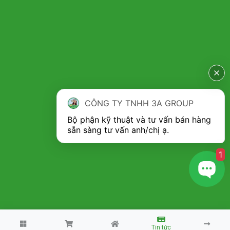
CÔNG TY TNHH 3A GROUP
Bộ phận kỹ thuật và tư vấn bán hàng 
1
Copyright 2026 ©
Máy nhà nông 3A
Tin tức