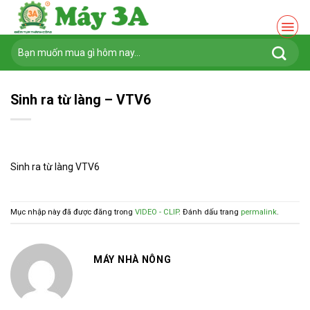
Chuyển
đến
nội
Tìm
dung
kiếm:
Sinh ra từ làng – VTV6
Sinh ra từ làng VTV6
Mục nhập này đã được đăng trong
VIDEO - CLIP
. Đánh dấu trang
permalink
.
MÁY NHÀ NÔNG