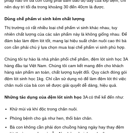
pháp nào thì bà con cũng phải đảm bảo độ dày của lớp đệm, chỉ
nên duy trì tối đa trong khoảng 30 đến 40cm là được.
Dùng chế phẩm vi sinh kém chất lượng
Thị trường có rất nhiều loại chế phẩm vi sinh khác nhau, tuy
nhiên chất lượng của các sản phẩm này là không giống nhau. Để
đảm bảo làm đệm lót tốt, mang lại hiệu suất chăn nuôi cao thì bà
con cần phải chú ý lựa chọn mua loại chế phẩm vi sinh phù hợp.
Chúng tôi tự hào là nhà phân phối chế phẩm, đệm lót sinh học 3A
hàng đầu tại Việt Nam. Chúng tôi cam kết mang đến cho khách
hàng sản phẩm an toàn, chất lượng tuyệt đối. Quy cách đóng gói
đệm lót sinh học 1kg. Chỉ cần sử dụng nó để làm đệm lót thì việc
chăn nuôi của bà con sẽ được giải quyết dễ dàng, hiệu quả.
Những tác dụng của đệm lót sinh học
3A có thể kể đến như:
Khử mùi và khí độc trong chăn nuôi.
Phòng bệnh cho gà như hen, thối bàn chân.
Bà con không cần phải dọn chuồng hàng ngày hay thay đệm