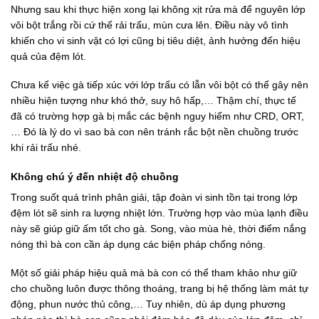
Nhưng sau khi thực hiện xong lại không xịt rửa mà để nguyên lớp
vôi bột trắng rồi cứ thế rải trấu, mùn cưa lên. Điều này vô tình
khiến cho vi sinh vật có lợi cũng bị tiêu diệt, ảnh hưởng đến hiệu
quả của đệm lót.
Chưa kể việc gà tiếp xúc với lớp trấu có lẫn vôi bột có thể gây nên
nhiều hiện tượng như khó thở, suy hô hấp,… Thậm chí, thực tế
đã có trường hợp gà bị mắc các bệnh nguy hiểm như CRD, ORT,
… Đó là lý do vì sao bà con nên tránh rắc bột nền chuồng trước
khi rải trấu nhé.
Không chú ý đến nhiệt độ chuồng
Trong suốt quá trình phân giải, tập đoàn vi sinh tồn tại trong lớp
đệm lót sẽ sinh ra lượng nhiệt lớn. Trường hợp vào mùa lạnh điều
này sẽ giúp giữ ấm tốt cho gà. Song, vào mùa hè, thời điểm nắng
nóng thì bà con cần áp dụng các biện pháp chống nóng.
Một số giải pháp hiệu quả mà bà con có thể tham khảo như giữ
cho chuồng luôn được thông thoáng, trang bị hệ thống làm mát tự
động, phun nước thủ công,… Tuy nhiên, dù áp dụng phương