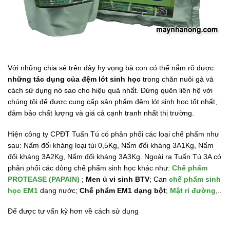
Với những chia sẻ trên đây hy vọng bà con có thể nắm rõ được
những tác dụng của đệm lót sinh học
trong chăn nuôi gà và
cách sử dụng nó sao cho hiệu quả nhất. Đừng quên liên hệ với
chúng tôi để được cung cấp sản phẩm đệm lót sinh học tốt nhất,
đảm bảo chất lượng và giá cả cạnh tranh nhất thị trường.
Hiện công ty CPĐT Tuấn Tú có phân phối các loại chế phẩm như
sau: Nấm đối kháng loại túi 0,5Kg, Nấm đối kháng 3A1Kg, Nấm
đối kháng 3A2Kg, Nấm đối kháng 3A3Kg. Ngoài ra Tuấn Tú 3A có
phân phối các dòng chế phẩm sinh học khác như:
Chế phẩm
PROTEASE (PAPAIN)
;
Men ủ vi sinh BTV
; Can
chế phẩm sinh
học EM1
dạng nước;
Chế phẩm EM1 dạng bột
;
Mật rỉ đường
,..
Để được tư vấn kỹ hơn về cách sử dụng