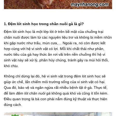
1. Đệm lót sinh học trong chăn nuôi gà là gì?
Đệm lót sinh học là một lớp lót ở trên bề mặt của chuồng trại
chăn nuôi được làm từ các nguyên liệu trơ và không bị mềm nhũn
khi gặp nước như trấu, mùn cưa,… Ngoài ra, nó còn được kết
hợp cùng với hệ vi sinh vật có lợi. Mỗi khi chất thải như phân,
nước tiêu của gà hay thức ăn rơi vãi trên nền chuồng thì hệ vi
sinh vật này sẽ xử lý, phân hủy chúng, tránh gây ra mùi hôi thối,
khó chịu.
Không chỉ dừng lại đó, hệ vi sinh vật trong đệm lót sinh học sẽ
giúp ức chế, lấn chiếm môi trường sống của vi sinh vật có hại.
Qua đó, bảo vệ và ngăn ngừa rất nhiều bệnh tật ở gà. Thực tế,
để làm
đệm lót chăn nuôi gà
không quá khó và cũng ít tốn kém.
Điều quan trọng là bà con phải nắm đúng kỹ thuật và thực hiện
đúng cách.