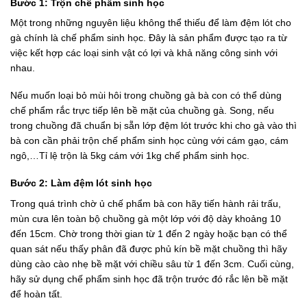
Bước 1: Trộn chế phẩm sinh học
Một trong những nguyên liệu không thể thiếu để làm đệm lót cho
gà chính là chế phẩm sinh học. Đây là sản phẩm được tạo ra từ
việc kết hợp các loại sinh vật có lợi và khả năng công sinh với
nhau.
Nếu muốn loại bỏ mùi hôi trong chuồng gà bà con có thể dùng
chế phẩm rắc trực tiếp lên bề mặt của chuồng gà. Song, nếu
trong chuồng đã chuẩn bị sẵn lớp đệm lót trước khi cho gà vào thì
bà con cần phải trộn chế phẩm sinh học cùng với cám gạo, cám
ngô,…Tỉ lệ trộn là 5kg cám với 1kg chế phẩm sinh học.
Bước 2: Làm đệm lót sinh học
Trong quá trình chờ ủ chế phẩm bà con hãy tiến hành rải trấu,
mùn cưa lên toàn bộ chuồng gà một lớp với độ dày khoảng 10
đến 15cm. Chờ trong thời gian từ 1 đến 2 ngày hoặc bạn có thể
quan sát nếu thấy phân đã được phủ kín bề mặt chuồng thì hãy
dùng cào cào nhẹ bề mặt với chiều sâu từ 1 đến 3cm. Cuối cùng,
hãy sử dụng chế phẩm sinh học đã trộn trước đó rắc lên bề mặt
để hoàn tất.