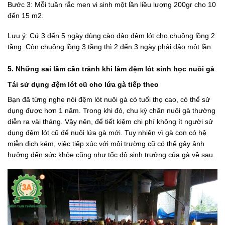
Bước 3: Mỗi tuần rắc men vi sinh một lần liều lượng 200gr cho 10
đến 15 m2.
Lưu ý: Cứ 3 đến 5 ngày dùng cào đảo đệm lót cho chuồng lồng 2
tầng. Còn chuồng lồng 3 tầng thì 2 đến 3 ngày phải đảo một lần.
5. Những sai lầm cần tránh khi làm đệm lót sinh học nuôi gà
Tái sử dụng đệm lót cũ cho lứa gà tiếp theo
Bạn đã từng nghe nói đệm lót nuôi gà có tuổi thọ cao, có thể sử
dụng được hơn 1 năm. Trong khi đó, chu kỳ chăn nuôi gà thường
diễn ra vài tháng. Vậy nên, để tiết kiệm chi phí không ít người sử
dụng đệm lót cũ để nuôi lứa gà mới. Tuy nhiên vì gà con có hệ
miễn dịch kém, việc tiếp xúc với môi trường cũ có thể gây ảnh
hưởng đến sức khỏe cũng như tốc độ sinh trưởng của gà về sau.