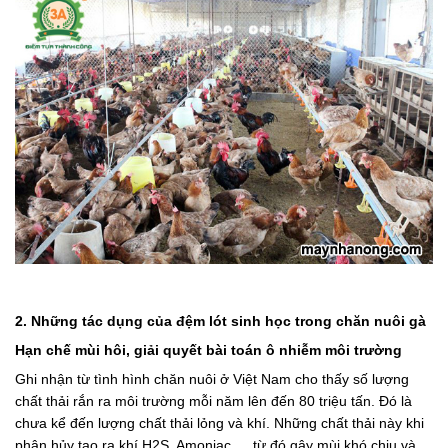
2. Những tác dụng của đệm lót sinh học trong chăn nuôi gà
Hạn chế mùi hôi, giải quyết bài toán ô nhiễm môi trường
Ghi nhận từ tình hình chăn nuôi ở Việt Nam cho thấy số lượng
chất thải rắn ra môi trường mỗi năm lên đến 80 triệu tấn. Đó là
chưa kể đến lượng chất thải lỏng và khí. Những chất thải này khi
phân hủy tạo ra khí H2S, Amoniac,… từ đó gây mùi khó chịu và