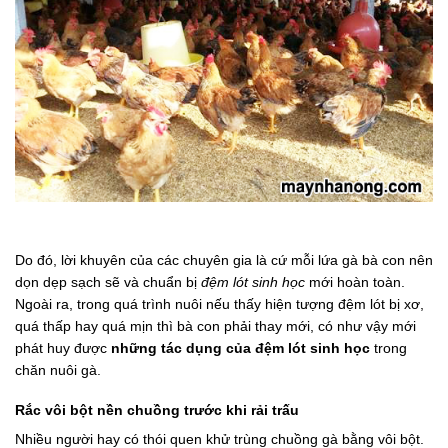
Do đó, lời khuyên của các chuyên gia là cứ mỗi lứa gà bà con nên
dọn dẹp sạch sẽ và chuẩn bị
đệm lót sinh học
mới hoàn toàn.
Ngoài ra, trong quá trình nuôi nếu thấy hiện tượng đệm lót bị xơ,
quá thấp hay quá mịn thì bà con phải thay mới, có như vậy mới
phát huy được
những tác dụng của đệm lót sinh học
trong
chăn nuôi gà.
Rắc vôi bột nền chuồng trước khi rải trấu
Nhiều người hay có thói quen khử trùng chuồng gà bằng vôi bột.