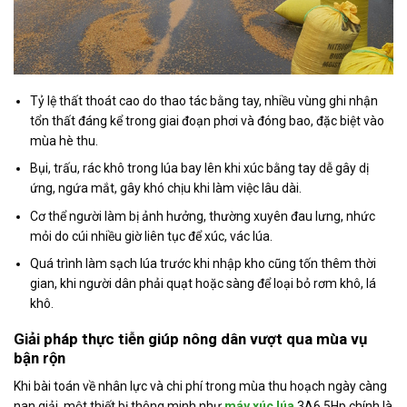
Tỷ lệ thất thoát cao do thao tác bằng tay, nhiều vùng ghi nhận
tổn thất đáng kể trong giai đoạn phơi và đóng bao, đặc biệt vào
mùa hè thu.
Bụi, trấu, rác khô trong lúa bay lên khi xúc bằng tay dễ gây dị
ứng, ngứa mắt, gây khó chịu khi làm việc lâu dài.
Cơ thể người làm bị ảnh hưởng, thường xuyên đau lưng, nhức
mỏi do cúi nhiều giờ liên tục để xúc, vác lúa.
Quá trình làm sạch lúa trước khi nhập kho cũng tốn thêm thời
gian, khi người dân phải quạt hoặc sàng để loại bỏ rơm khô, lá
khô.
Giải pháp thực tiễn giúp nông dân vượt qua mùa vụ
bận rộn
Khi bài toán về nhân lực và chi phí trong mùa thu hoạch ngày càng
nan giải, một thiết bị thông minh như
máy xúc lúa
3A6,5Hp chính là