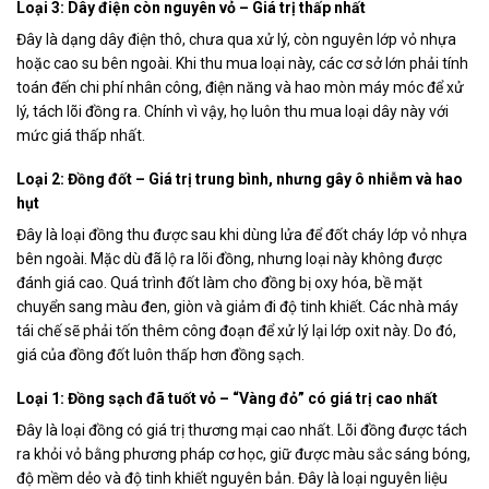
Loại 3: Dây điện còn nguyên vỏ – Giá trị thấp nhất
Đây là dạng dây điện thô, chưa qua xử lý, còn nguyên lớp vỏ nhựa
hoặc cao su bên ngoài. Khi thu mua loại này, các cơ sở lớn phải tính
toán đến chi phí nhân công, điện năng và hao mòn máy móc để xử
lý, tách lõi đồng ra. Chính vì vậy, họ luôn thu mua loại dây này với
mức giá thấp nhất.
Loại 2: Đồng đốt – Giá trị trung bình, nhưng gây ô nhiễm và hao
hụt
Đây là loại đồng thu được sau khi dùng lửa để đốt cháy lớp vỏ nhựa
bên ngoài. Mặc dù đã lộ ra lõi đồng, nhưng loại này không được
đánh giá cao. Quá trình đốt làm cho đồng bị oxy hóa, bề mặt
chuyển sang màu đen, giòn và giảm đi độ tinh khiết. Các nhà máy
tái chế sẽ phải tốn thêm công đoạn để xử lý lại lớp oxit này. Do đó,
giá của đồng đốt luôn thấp hơn đồng sạch.
Loại 1: Đồng sạch đã tuốt vỏ – “Vàng đỏ” có giá trị cao nhất
Đây là loại đồng có giá trị thương mại cao nhất. Lõi đồng được tách
ra khỏi vỏ bằng phương pháp cơ học, giữ được màu sắc sáng bóng,
độ mềm dẻo và độ tinh khiết nguyên bản. Đây là loại nguyên liệu