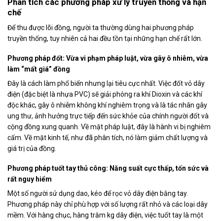
Phân tích các phương pháp xử lý truyền thống và hạn
chế
Để thu được lõi đồng, người ta thường dùng hai phương pháp
truyền thống, tuy nhiên cả hai đều tồn tại những hạn chế rất lớn.
Phương pháp đốt: Vừa vi phạm pháp luật, vừa gây ô nhiễm, vừa
làm “mất giá” đồng
Đây là cách làm phổ biến nhưng lại tiêu cực nhất. Việc đốt vỏ dây
điện (đặc biệt là nhựa PVC) sẽ giải phóng ra khí Dioxin và các khí
độc khác, gây ô nhiễm không khí nghiêm trọng và là tác nhân gây
ung thư, ảnh hưởng trực tiếp đến sức khỏe của chính người đốt và
cộng đồng xung quanh. Về mặt pháp luật, đây là hành vi bị nghiêm
cấm. Về mặt kinh tế, như đã phân tích, nó làm giảm chất lượng và
giá trị của đồng.
Phương pháp tuốt tay thủ công: Năng suất cực thấp, tốn sức và
rất nguy hiểm
Một số người sử dụng dao, kéo để rọc vỏ dây điện bằng tay.
Phương pháp này chỉ phù hợp với số lượng rất nhỏ và các loại dây
mềm. Với hàng chục, hàng trăm kg dây điện, việc tuốt tay là một