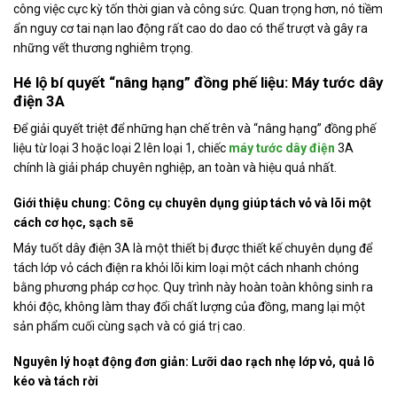
công việc cực kỳ tốn thời gian và công sức. Quan trọng hơn, nó tiềm
ẩn nguy cơ tai nạn lao động rất cao do dao có thể trượt và gây ra
những vết thương nghiêm trọng.
Hé lộ bí quyết “nâng hạng” đồng phế liệu: Máy tước dây
điện 3A
Để giải quyết triệt để những hạn chế trên và “nâng hạng” đồng phế
liệu từ loại 3 hoặc loại 2 lên loại 1, chiếc
máy tước dây điện
3A
chính là giải pháp chuyên nghiệp, an toàn và hiệu quả nhất.
Giới thiệu chung: Công cụ chuyên dụng giúp tách vỏ và lõi một
cách cơ học, sạch sẽ
Máy tuốt dây điện 3A là một thiết bị được thiết kế chuyên dụng để
tách lớp vỏ cách điện ra khỏi lõi kim loại một cách nhanh chóng
bằng phương pháp cơ học. Quy trình này hoàn toàn không sinh ra
khói độc, không làm thay đổi chất lượng của đồng, mang lại một
sản phẩm cuối cùng sạch và có giá trị cao.
Nguyên lý hoạt động đơn giản: Lưỡi dao rạch nhẹ lớp vỏ, quả lô
kéo và tách rời