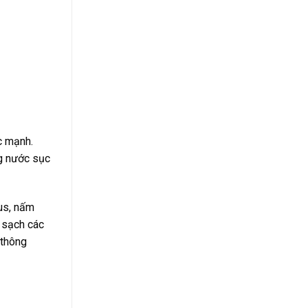
c mạnh.
ng nước sục
rus, nấm
ử sạch các
 thông