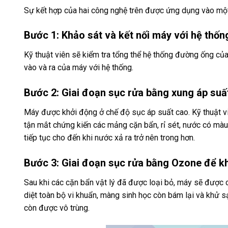
Sự kết hợp của hai công nghệ trên được ứng dụng vào một 
Bước 1: Khảo sát và kết nối máy với hệ thố
Kỹ thuật viên sẽ kiểm tra tổng thể hệ thống đường ống của
vào và ra của máy với hệ thống.
Bước 2: Giai đoạn sục rửa bằng xung áp suất
Máy được khởi động ở chế độ sục áp suất cao. Kỹ thuật vi
tận mắt chứng kiến các mảng cặn bẩn, rỉ sét, nước có mà
tiếp tục cho đến khi nước xả ra trở nên trong hơn.
Bước 3: Giai đoạn sục rửa bằng Ozone để kh
Sau khi các cặn bẩn vật lý đã được loại bỏ, máy sẽ được
diệt toàn bộ vi khuẩn, màng sinh học còn bám lại và khử
còn được vô trùng.