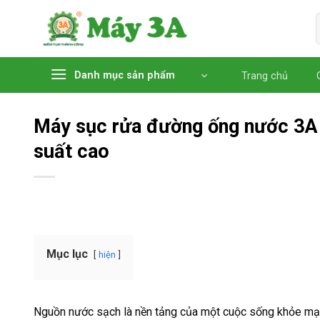
Chuyển
đến
nội
dung
Danh mục sản phẩm
Trang chủ
Máy sục rửa đường ống nước 3A
suất cao
Mục lục
hiện
Nguồn nước sạch là nền tảng của một cuộc sống khỏe mạnh.