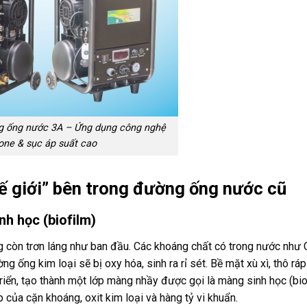
g ống nước 3A – Ứng dụng công nghệ
one & sục áp suất cao
hế giới” bên trong đường ống nước cũ
nh học (biofilm)
 còn trơn láng như ban đầu. Các khoáng chất có trong nước như 
 ống kim loại sẽ bị oxy hóa, sinh ra rỉ sét. Bề mặt xù xì, thô ráp
riển, tạo thành một lớp màng nhầy được gọi là màng sinh học (biof
 của cặn khoáng, oxit kim loại và hàng tỷ vi khuẩn.