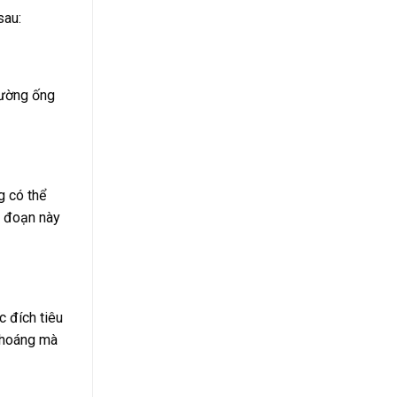
sau:
đường ống
g có thể
i đoạn này
 đích tiêu
 thoáng mà