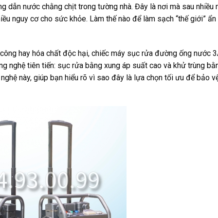
ống dẫn nước chằng chịt trong tường nhà. Đây là nơi mà sau nhiều
n nhiều nguy cơ cho sức khỏe. Làm thế nào để làm sạch “thế giới” ẩ
ủ công hay hóa chất độc hại, chiếc máy sục rửa đường ống nước 
ng nghệ tiên tiến: sục rửa bằng xung áp suất cao và khử trùng b
 nghệ này, giúp bạn hiểu rõ vì sao đây là lựa chọn tối ưu để bảo 