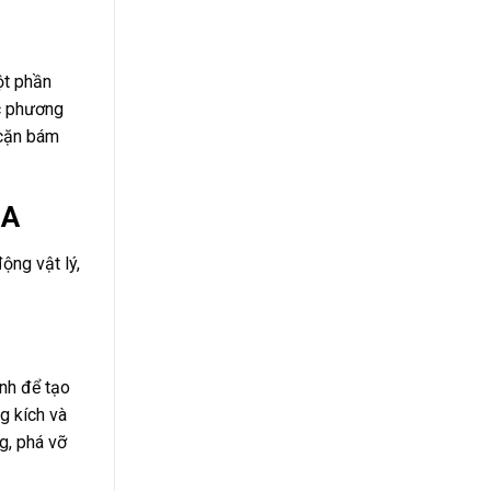
ột phần
ác phương
 cặn bám
3A
ộng vật lý,
nh để tạo
g kích và
g, phá vỡ