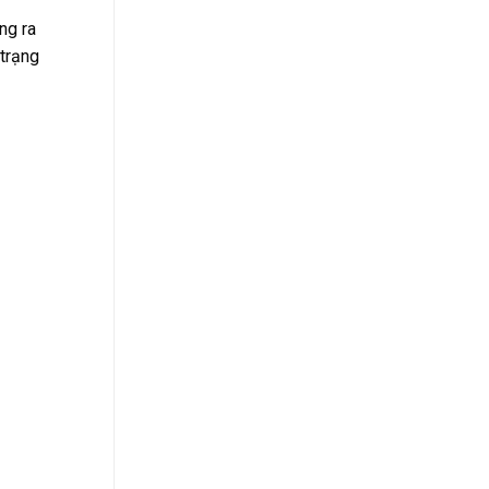
ng ra
 trạng