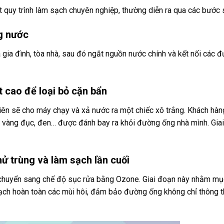
quy trình làm sạch chuyên nghiệp, thường diễn ra qua các bước 
ng nước
 gia đình, tòa nhà, sau đó ngắt nguồn nước chính và kết nối các 
 cao để loại bỏ cặn bẩn
ên sẽ cho máy chạy và xả nước ra một chiếc xô trắng. Khách hàn
u vàng đục, đen… được đánh bay ra khỏi đường ống nhà mình. Gia
ử trùng và làm sạch lần cuối
 chuyển sang chế độ sục rửa bằng Ozone. Giai đoạn này nhằm mục
 sạch hoàn toàn các mùi hôi, đảm bảo đường ống không chỉ thông