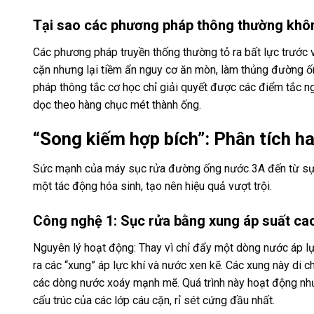
Tại sao các phương pháp thông thường khôn
Các phương pháp truyền thống thường tỏ ra bất lực trước 
cặn nhưng lại tiềm ẩn nguy cơ ăn mòn, làm thủng đường ốn
pháp thông tắc cơ học chỉ giải quyết được các điểm tắc 
dọc theo hàng chục mét thành ống.
“Song kiếm hợp bích”: Phân tích h
Sức mạnh của máy sục rửa đường ống nước 3A đến từ sự kế
một tác động hóa sinh, tạo nên hiệu quả vượt trội.
Công nghệ 1: Sục rửa bằng xung áp suất ca
Nguyên lý hoạt động: Thay vì chỉ đẩy một dòng nước áp l
ra các “xung” áp lực khí và nước xen kẽ. Các xung này di 
các dòng nước xoáy mạnh mẽ. Quá trình này hoạt động như 
cấu trúc của các lớp cáu cặn, rỉ sét cứng đầu nhất.