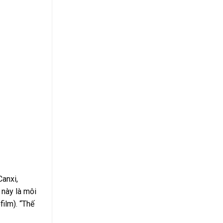
Canxi,
 này là môi
ilm). “Thế