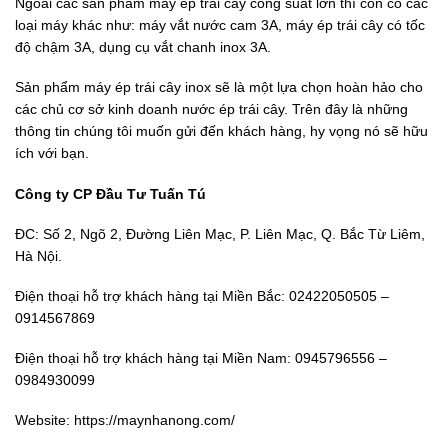
Ngoài các sản phẩm máy ép trái cây công suất lớn thì còn có các
loại máy khác như: máy vắt nước cam 3A, máy ép trái cây có tốc
độ chậm 3A, dụng cụ vắt chanh inox 3A.
Sản phẩm máy ép trái cây inox sẽ là một lựa chọn hoàn hảo cho
các chủ cơ sở kinh doanh nước ép trái cây. Trên đây là những
thông tin chúng tôi muốn gửi đến khách hàng, hy vọng nó sẽ hữu
ích với bạn.
Công ty CP Đầu Tư Tuấn Tú
ĐC: Số 2, Ngõ 2, Đường Liên Mạc, P. Liên Mạc, Q. Bắc Từ Liêm,
Hà Nội.
Điện thoại hỗ trợ khách hàng tại Miền Bắc: 02422050505 –
0914567869
Điện thoại hỗ trợ khách hàng tại Miền Nam: 0945796556 –
0984930099
Website: https://maynhanong.com/