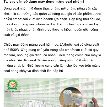
Tại sao cần sử dụng máy đóng màng seal nhôm?
Đóng seal nhôm hũ đựng thực phẩm, mỹ phẩm, nông sản sấy
khô… là xu hướng bảo quản và nâng cao giá trị sản phẩm được
nhiều cơ sở sản xuất kinh doanh lựa chọn. Đáp ứng nhu cầu đó,
máy đóng màng seal nhôm ra đời. Trên thị trường có nhiều loại
máy khác nhau, phân định theo thương hiệu, nguồn gốc, công
suất và giá thành.
Chiếc máy đóng màng seal hũ nhựa 3A thuộc loại có công suất
nhỏ 500W. Ứng dụng chủ yếu trong các cơ sở sản xuất có quy
mô vừa, nhỏ; hộ gia đình, cá nhân. Chức năng chính của máy là
gia nhiệt lên đầu seal để làm nóng miếng nhôm đặt sẵn trên
miệng chai, lọ. Nhiệt lượng cung cấp làm cho lớp keo trên màng
seal nóng chảy và dính chặt lên nắp hũ.