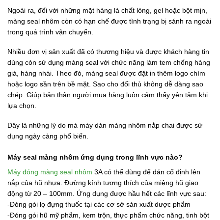
Ngoài ra, đối với những mặt hàng là chất lỏng, gel hoặc bột mịn,
màng seal nhôm còn có hạn chế được tình trạng bị sánh ra ngoài
trong quá trình vận chuyển.
Nhiều đơn vị sản xuất đã có thương hiệu và được khách hàng tin
dùng còn sử dụng màng seal với chức năng làm tem chống hàng
giả, hàng nhái. Theo đó, màng seal được đặt in thêm logo chìm
hoặc logo sần trên bề mặt. Sao cho đối thủ không dễ dàng sao
chép. Giúp bản thân người mua hàng luôn cảm thấy yên tâm khi
lựa chọn.
Đây là những lý do mà máy dán màng nhôm nắp chai được sử
dụng ngày càng phổ biến.
Máy seal màng nhôm ứng dụng trong lĩnh vực nào?
Máy đóng màng seal nhôm
3A có thể dùng để dán cố định lên
nắp của hũ nhựa. Đường kính tương thích của miệng hũ giao
động từ 20 – 100mm. Ứng dụng được hầu hết các lĩnh vực sau:
-Đóng gói lọ đựng thuốc tại các cơ sở sản xuất dược phẩm
-Đóng gói hũ mỹ phẩm, kem trộn, thực phẩm chức năng, tinh bột