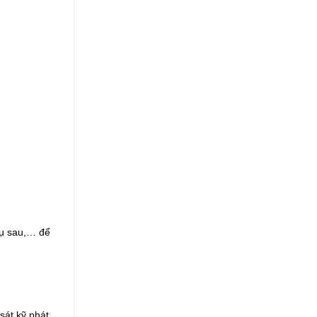
vụ sau,… để
sát kỹ phát