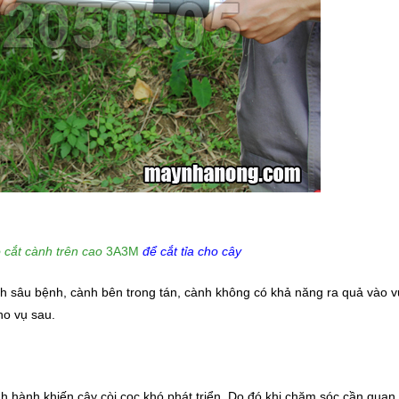
 cắt cành trên cao
3A3M
để cắt tỉa cho cây
nh sâu bệnh, cành bên trong tán, cành không có khả năng ra quả vào 
ho vụ sau.
nh hành khiến cây còi cọc khó phát triển. Do đó khi chăm sóc cần quan 