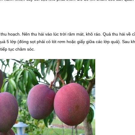
 thu hoạch. Nên thu hái vào lúc trời râm mát, khô ráo. Quả thu hái về 
uá 5 lớp (đóng sọt phải có lót rơm hoặc giấy giữa các lớp quả). Sau k
 tiếp tục chăm sóc.