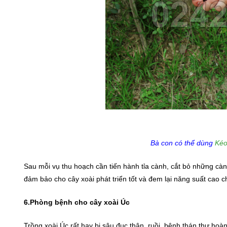
Bà con có thể dùng
Kéo
Sau mỗi vụ thu hoạch cần tiến hành tỉa cành, cắt bỏ những cà
đảm bảo cho cây xoài phát triển tốt và đem lại năng suất cao c
6.Phòng bệnh cho cây xoài Úc
Trồng xoài Úc rất hay bị sâu đục thân, ruồi, bệnh thán thư hoà