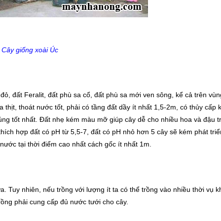
Cây giống xoài Úc
đỏ, đất Feralit, đất phù sa cổ, đất phù sa mới ven sông, kể cả trên vùn
a thịt, thoát nước tốt, phải có tầng đất dầy ít nhất 1,5-2m, có thủy cấ
ịu úng tốt nhất. Đất nhẹ kém màu mỡ giúp cây dễ cho nhiều hoa và đậu tr
i thích hợp đất có pH từ 5,5-7, đất có pH nhỏ hơn 5 cây sẽ kém phát tr
 nước tại thời điểm cao nhất cách gốc ít nhất 1m.
Tuy nhiên, nếu trồng với lượng ít ta có thể trồng vào nhiều thời vụ 
trồng phải cung cấp đủ nước tưới cho cây.