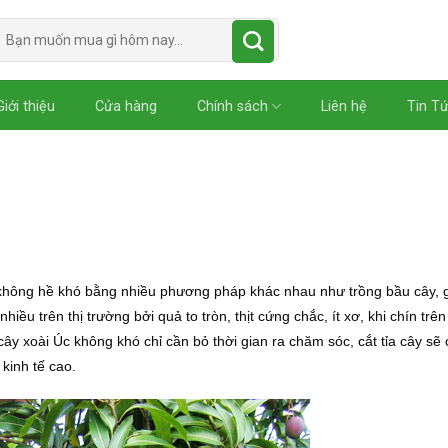
Tìm
kiếm:
Giới thiệu
Cửa hàng
Chính sách
Liên hệ
Tin T
 không hề khó bằng nhiều phương pháp khác nhau như trồng bầu cây, 
iều trên thị trường bởi quả to tròn, thịt cứng chắc, ít xơ, khi chín trên
ây xoài Úc không khó chỉ cần bỏ thời gian ra chăm sóc, cắt tỉa cây sẽ 
kinh tế cao.