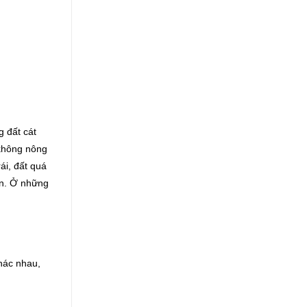
g đất cát
p không nông
ái, đất quá
iển. Ở những
khác nhau,