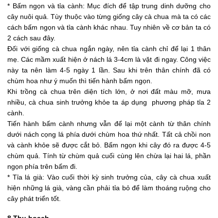
* Bấm ngọn và tỉa cành: Mục đích để tập trung dinh dưỡng cho
cây nuôi quả. Tùy thuộc vào từng giống cây cà chua mà ta có các
cách bấm ngọn và tỉa cành khác nhau. Tuy nhiên về cơ bản ta có
2 cách sau đây.
Đối với giống cà chua ngắn ngày, nên tỉa cành chỉ để lại 1 thân
mẹ. Các mầm xuất hiện ở nách lá 3-4cm là vặt đi ngay. Công việc
này ta nên làm 4-5 ngày 1 lần. Sau khi trên thân chính đã có
chùm hoa như ý muốn thì tiến hành bấm ngọn.
Khi trồng cà chua trên diện tích lớn, ở nơi đất màu mỡ, mưa
nhiều, cà chua sinh trưởng khỏe ta áp dụng phương pháp tỉa 2
cành.
Tiến hành bấm cành nhưng vẫn để lại một cành từ thân chính
dưới nách cọng lá phía dưới chùm hoa thứ nhất. Tất cả chồi non
và cành khỏe sẽ được cắt bỏ. Bấm ngọn khi cây đó ra được 4-5
chùm quả. Tính từ chùm quả cuối cùng lên chừa lại hai lá, phần
ngọn phía trên bấm đi.
* Tỉa lá già: Vào cuối thời kỳ sinh trưởng của, cây cà chua xuất
hiện những lá già, vàng cần phải tỉa bỏ để làm thoáng ruộng cho
cây phát triển tốt.
8.Thu hoạch