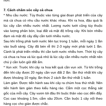
hơn.
7. Cách chăm sóc cây cà chua
* Nhu cầu nước: Tùy thuộc vào từng giai đoạn phát triển của cây
mà cà chua có nhu cầu nước khác nhau. Khi ra hoa, đậu quả là
lúc cây cần nhiều nước nhất. Lượng nước tưới cũng tùy thuộc
vào lượng phân bón, loại đất và mật độ trồng cây. Khi bón nhiều
đạm và mật độ cây dầy cần tưới nhiều nước.
Sau khi trồng phải tưới nước liên tục trong 1 tuần, mỗi ngày 1 lần
vào buổi sáng. Cây đã bén rễ thì 2-3 ngày mới phải tưới 1 lần.
Cành lá phát triển nhiều thì cần tưới nước nhiều hơn. Thời kỳ cây
cà chua ra hoa và lúc quả nhỏ là lúc cây cần nhiều nước nhất nên
chú ý cần luôn giữ đất ẩm.
* Vun xới: Trước khi cây ra hoa kết quả cần vun xới. Từ khi trồng
đến khi cây được 20 ngày cần vun đất 2 lần. lần thứ nhất khi cây
được khoảng 10 ngày, lần thức 2 cách lần thứ nhất 1 tuần.
Làm giàn: Được tiến hành sau khi cây ra chùm hoa thứ nhất. Nên
tiến hành làm giàn theo kiểu hàng rào. Cắm một cọc thẳng sát
gốc của mỗi cây. Cây vươn tới đâu thì buộc thân vào cọc đến đấy.
Cọc cao khoảng 1.5m, cắm sâu 20cm. Cần buộc 1 cây nối theo
hàng cọc cho giàn được chắc.