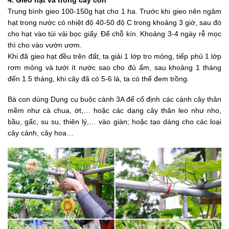
Trung bình gieo 100-150g hạt cho 1 ha. Trước khi gieo nên ngâm
hạt trong nước có nhiệt độ 40-50 độ C trong khoảng 3 giờ, sau đó
cho hạt vào túi vải bọc giấy. Để chỗ kín. Khoảng 3-4 ngày rễ mọc
thì cho vào vườn ươm.
Khi đã gieo hạt đều trên đất, ta giải 1 lớp tro mỏng, tiếp phủ 1 lớp
rơm mỏng và tưới ít nước sao cho đủ ẩm, sau khoảng 1 tháng
đến 1.5 tháng, khi cây đã có 5-6 lá, ta có thể đem trồng.
Bà con dùng
Dụng cụ buộc cành
3A để cố định các cành cây thân
mềm như cà chua, ớt,… hoặc các dạng cây thân leo như nho,
bầu, gấc, su su, thiên lý,… vào giàn; hoặc tạo dáng cho các loại
cây cảnh, cây hoa…