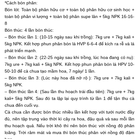
*Cách bón phân:
Bón lót: Toàn bộ phân hữu cơ + toàn bộ phân hữu cơ sinh học +
toàn bộ phân vi lượng + toàn bộ phân supe lân + 5kg NPK 16-16-
8
Bón thúc: 4 lần bón thúc:
– Bón thúc lần 1: (10-15 ngày sau khi trồng): 7kg ure + 7kg kali +
5kg NPK. Kết hợp phun phân bón lá HVP 6-6-4 để kích ra rễ và lá
phát triển mạnh.
– Bón thúc lần 2: (22-25 ngày sau khi trồng, lúc hoa đang có nụ):
7kg ure + 7kg kali + 5kg NPK. Kết hợp phun phân bón lá HPV 10-
50-10 để cà chua tạo mầm hoa, 7 ngày/ 1 lần.
– Bón thúc lần 3: (Lúc này hoa đã nở rộ ): 7kg ure + 7kg kali +
5kg NPK.
– Bón thúc lần 4: (Sau lần thu hoạch trái đầu tiên): 7kg ure + 7kg
kali+ 5kg NPK. Sau đó ta lặp lại quy trình từ lần 1 để tận thu cà
chua đến cuối vụ.
Cà chua cần được bón thúc nhiều lần kết hợp với tưới nước đầy
đủ, nên tập trung vào thời kì cây ra hoa, đậu quả và sau mỗi lần
thu hoạch quả. Nếu trời khô thì nên bón thúc với nồng độ phân
loãng. Trời râm mát và mưa thì bón thúc phân với nồng độ đậm