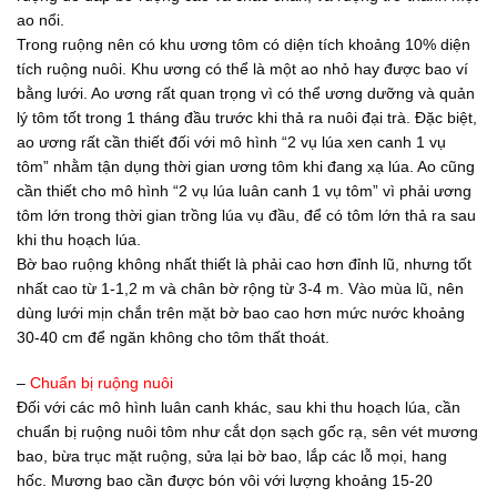
ao nổi.
Trong ruộng nên có khu ương tôm có diện tích khoảng 10% diện
tích ruộng nuôi. Khu ương có thể là một ao nhỏ hay được bao ví
bằng lưới. Ao ương rất quan trọng vì có thể ương dưỡng và quản
lý tôm tốt trong 1 tháng đầu trước khi thả ra nuôi đại trà. Đặc biệt,
ao ương rất cần thiết đối với mô hình “2 vụ lúa xen canh 1 vụ
tôm” nhằm tận dụng thời gian ương tôm khi đang xạ lúa. Ao cũng
cần thiết cho mô hình “2 vụ lúa luân canh 1 vụ tôm” vì phải ương
tôm lớn trong thời gian trồng lúa vụ đầu, để có tôm lớn thả ra sau
khi thu hoạch lúa.
Bờ bao ruộng không nhất thiết là phải cao hơn đỉnh lũ, nhưng tốt
nhất cao từ 1-1,2 m và chân bờ rộng từ 3-4 m. Vào mùa lũ, nên
dùng lưới mịn chắn trên mặt bờ bao cao hơn mức nước khoảng
30-40 cm để ngăn không cho tôm thất thoát.
–
Chuẩn bị ruộng nuôi
Đối với các mô hình luân canh khác, sau khi thu hoạch lúa, cần
chuẩn bị ruộng nuôi tôm như cắt dọn sạch gốc rạ, sên vét mương
bao, bừa trục mặt ruộng, sửa lại bờ bao, lắp các lỗ mọi, hang
hốc. Mương bao cần được bón vôi với lượng khoảng 15-20