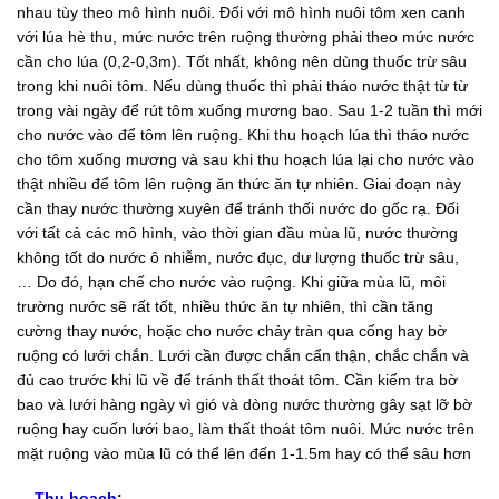
nhau tùy theo mô hình nuôi. Đối với mô hình nuôi tôm xen canh
với lúa hè thu, mức nước trên ruộng thường phải theo mức nước
cần cho lúa (0,2-0,3m). Tốt nhất, không nên dùng thuốc trừ sâu
trong khi nuôi tôm. Nếu dùng thuốc thì phải tháo nước thật từ từ
trong vài ngày để rút tôm xuống mương bao. Sau 1-2 tuần thì mới
cho nước vào để tôm lên ruộng. Khi thu hoạch lúa thì tháo nước
cho tôm xuống mương và sau khi thu hoạch lúa lại cho nước vào
thật nhiều để tôm lên ruộng ăn thức ăn tự nhiên. Giai đoạn này
cần thay nước thường xuyên để tránh thối nước do gốc rạ. Đối
với tất cả các mô hình, vào thời gian đầu mùa lũ, nước thường
không tốt do nước ô nhiễm, nước đục, dư lượng thuốc trừ sâu,
… Do đó, hạn chế cho nước vào ruộng. Khi giữa mùa lũ, môi
trường nước sẽ rất tốt, nhiều thức ăn tự nhiên, thì cần tăng
cường thay nước, hoặc cho nước chảy tràn qua cống hay bờ
ruộng có lưới chắn. Lưới cần được chắn cẩn thận, chắc chắn và
đủ cao trước khi lũ về để tránh thất thoát tôm. Cần kiểm tra bờ
bao và lưới hàng ngày vì gió và dòng nước thường gây sạt lỡ bờ
ruộng hay cuốn lưới bao, làm thất thoát tôm nuôi. Mức nước trên
mặt ruộng vào mùa lũ có thể lên đến 1-1.5m hay có thể sâu hơn
–
Thu hoạch
: