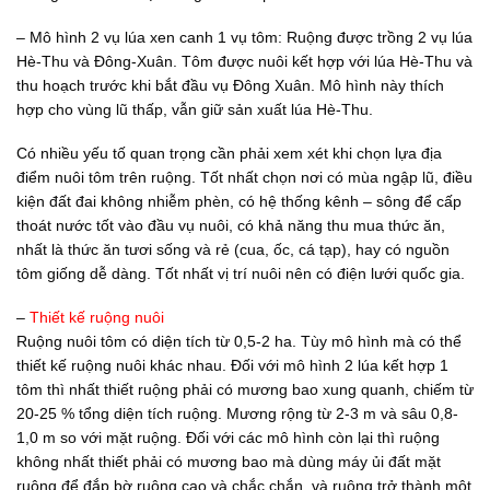
– Mô hình 2 vụ lúa xen canh 1 vụ tôm: Ruộng được trồng 2 vụ lúa
Hè-Thu và Đông-Xuân. Tôm được nuôi kết hợp với lúa Hè-Thu và
thu hoạch trước khi bắt đầu vụ Đông Xuân. Mô hình này thích
hợp cho vùng lũ thấp, vẫn giữ sản xuất lúa Hè-Thu.
Có nhiều yếu tố quan trọng cần phải xem xét khi chọn lựa địa
điểm nuôi tôm trên ruộng. Tốt nhất chọn nơi có mùa ngập lũ, điều
kiện đất đai không nhiễm phèn, có hệ thống kênh – sông để cấp
thoát nước tốt vào đầu vụ nuôi, có khả năng thu mua thức ăn,
nhất là thức ăn tươi sống và rẻ (cua, ốc, cá tạp), hay có nguồn
tôm giống dễ dàng. Tốt nhất vị trí nuôi nên có điện lưới quốc gia.
–
Thiết kế ruộng nuôi
Ruộng nuôi tôm có diện tích từ 0,5-2 ha. Tùy mô hình mà có thể
thiết kế ruộng nuôi khác nhau. Đối với mô hình 2 lúa kết hợp 1
tôm thì nhất thiết ruộng phải có mương bao xung quanh, chiếm từ
20-25 % tổng diện tích ruộng. Mương rộng từ 2-3 m và sâu 0,8-
1,0 m so với mặt ruộng. Đối với các mô hình còn lại thì ruộng
không nhất thiết phải có mương bao mà dùng máy ủi đất mặt
ruộng để đắp bờ ruộng cao và chắc chắn, và ruộng trở thành một