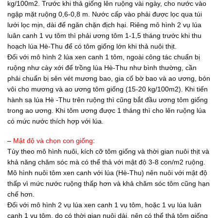
kg/100m2. Trước khi thả giống lên ruộng vài ngày, cho nước vào
ngập mặt ruộng 0,6-0,8 m. Nước cấp vào phải được lọc qua túi
lưới lọc mịn, dài để ngăn chặn địch hại. Riêng mô hình 2 vụ lúa
luân canh 1 vụ tôm thì phải ương tôm 1-1,5 tháng trước khi thu
hoạch lúa Hè-Thu để có tôm giống lớn khi thả nuôi thịt.
Đối với mô hình 2 lúa xen canh 1 tôm, ngoài công tác chuẩn bị
ruộng như cày xới để trồng lúa Hè-Thu như bình thường, cần
phải chuẩn bị sên vét mương bao, gia cố bờ bao và ao ương, bón
vôi cho mương và ao ương tôm giống (15-20 kg/100m2). Khi tiến
hành sạ lúa Hè -Thu trên ruộng thì cũng bắt đầu ương tôm giống
trong ao ương. Khi tôm ương được 1 tháng thì cho lên ruộng lúa
có mức nước thích hợp với lúa.
–
Mật độ và chọn con giống
:
Tùy theo mô hình nuôi, kích cỡ tôm giống và thời gian nuôi thịt và
khả năng chăm sóc mà có thể thả với mật độ 3-8 con/m2 ruộng.
Mô hình nuôi tôm xen canh với lúa (Hè-Thu) nên nuôi với mật độ
thấp vì mức nước ruộng thấp hơn và khả chăm sóc tôm cũng hạn
chế hơn.
Đối với mô hình 2 vụ lúa xen canh 1 vụ tôm, hoặc 1 vụ lúa luân
canh 1 vụ tôm, do có thời gian nuôi dài, nên có thể thả tôm giống