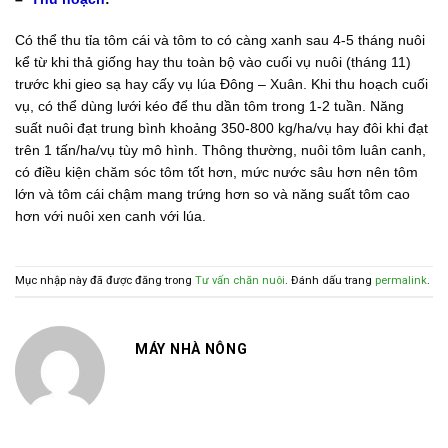
Có thể thu tỉa tôm cái và tôm to có càng xanh sau 4-5 tháng nuôi
kể từ khi thả giống hay thu toàn bộ vào cuối vụ nuôi (tháng 11)
trước khi gieo sạ hay cấy vụ lúa Đông – Xuân. Khi thu hoạch cuối
vụ, có thể dùng lưới kéo để thu dần tôm trong 1-2 tuần. Năng
suất nuôi đạt trung bình khoảng 350-800 kg/ha/vụ hay đôi khi đạt
trên 1 tấn/ha/vụ tùy mô hình. Thông thường, nuôi tôm luân canh,
có điều kiện chăm sóc tôm tốt hơn, mức nước sâu hơn nên tôm
lớn và tôm cái chậm mang trứng hơn so và năng suất tôm cao
hơn với nuôi xen canh với lúa.
Mục nhập này đã được đăng trong
Tư vấn chăn nuôi
. Đánh dấu trang
permalink
.
MÁY NHÀ NÔNG