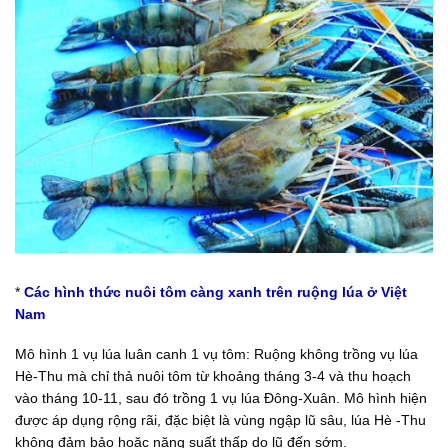
*
Các hình thức nuôi tôm càng xanh trên ruộng lúa ở Việt
Nam
Mô hình 1 vụ lúa luân canh 1 vụ tôm: Ruộng không trồng vụ lúa
Hè-Thu mà chỉ thả nuôi tôm từ khoảng tháng 3-4 và thu hoạch
vào tháng 10-11, sau đó trồng 1 vụ lúa Đông-Xuân. Mô hình hiện
được áp dụng rộng rãi, đặc biệt là vùng ngập lũ sâu, lúa Hè -Thu
không đảm bảo hoặc năng suất thấp do lũ đến sớm.