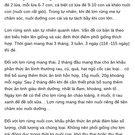
đẻ 2 lứa, mỗi lứa 6-7 con, cá biệt có lứa đẻ 9-10 con và khéo nuôi
con (nuôi con rất giỏi). Trong tự nhiên, khi đẻ lợn rừng mẹ tự
chăm sóc, nuôi dưỡng con cái và tự tách bầy khi con lớn…
Lợn rừng sinh sản tự nhiên quanh năm. Vấn đề cơ bản là theo
dơi biểu hiện lên giống và xác định thời điểm phối giống thích
hợp. Thời gian mang thai 3 tháng, 3 tuần, 3 ngày (114 -115 ngày)
th́ì đẻ.
Đối với lợn rừng mang thai, 2 tháng đầu mang thai cho ăn khẩu
phần thức ăn b́ình thường rau, củ, quả, hạt ngũ cốc các loại… có
thể bổ sung thêm thức ăn tinh hỗn hợp, 15g muối, 20g khoáng
mỗi ngày. Sau 2 tháng đến khi đẻ cần thiết phải bổ sung thêm
thức ăn tinh giàu dinh dưỡng, nhất là đạm, khoáng, sinh tố…
Ngày lợn đẻ có thể cho lợn rừng ăn cháo loăng, ít muối, ít rau
xanh để đề sốt sữa… Lợn rừng mang thai nên nuôi riêng để tiện
chăm sóc nuôi dưỡng…
Đối với lợn rừng nuôi con, khẩu phần thức ăn phải đảm bảo số
lượng, chất lượng và chủng loại. Không nên phối giống cho lợn
nái động dục trong thời kỳ nuôi con, khó thụ thai hoặc thụ thai