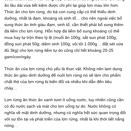
ăn lâu dài vừa tiết kiệm được chi phí lại giúp lợn mau lớn hơn.
Thức ăn cho lợn rừng, do bà con cung cấp có thể thiếu dinh
dưỡng, nhất là đạm, khoáng và sinh tố… cho nên ngoài việc bổ
sung thức ăn tinh giàu đạm, sinh tố, cần thiết phải bổ sung thêm
đá liếm cho lợn rừng. Hỗn hợp đá liếm bổ sung khoáng có thể
mua hay tự trộn theo tỷ lệ (muối ăn 100g; sắt sun phát 100g;
đồng sun phát 50g; diêm sinh 100g; vôi tôi 1.000g… đất sét vừa
đủ 3kg) cho lợn rừng liếm tự do cũng chỉ hết khoảng 20-25
gam/con/ngày.
Thức ăn của lợn rừng chủ yếu là thực vật. Không nên lạm dụng
thức ăn giàu dinh dưỡng để nuôi lợn rừng nó sẽ làm cho phẩm
chất thịt của lợn rừng bị biến đổi và nhiều khi dẫn đến tiêu
chảy…
Lợn rừng ăn thức ăn xanh tươi ít uống nước, tuy nhiên cũng cần
có đủ nước sạch và mát cho lợn uống tự do. Nước không có
nghĩa về mặt dinh dưỡng, nhưng có nghĩa hết sức quan trọng đối
với sự tồn tại và phát triển của lợn rừng, nhất là khi thời tiết nắng
nóng…