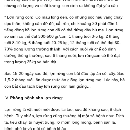
nhưng số lượng và chất lượng con sinh ra không đạt yêu cầu.
* Lợn rừng con: Có màu lông đen, có những sọc nâu vàng chạy
dọc thân, không cần đỡ đẻ, cắt rốn, chỉ khoảng 30 phút đến 1
tiếng đồng hồ lợn rừng con đã có thể đứng dậy bú mẹ. Lợn rừng
sơ sinh có thể đạt 300-500 gr/con, 1 tháng tuổi 3-5 kg, 2 tháng
tuổi 8-10 kg, 6 tháng tuổi 20-25 kg, 12 tháng tuổi có thể đạt 60-
70% trọng lượng trưởng thành. Với cách nuôi và chế độ dinh
dưỡng thông thường, sau 6 tháng nuôi, lợn rừngcon có thể đạt
trọng lượng 25kg và bán thịt.
Sau 15-20 ngày sau đẻ, lợn rừng con bắt đầu tập ăn cỏ, cây. Sau
1,5-2 tháng tuổi, ăn được thức ăn giống lợn rừng mẹ. Lúc này, bà
con bắt đầu tách bầy lợn rừng con làm giống…
IV.
Phòng bệnh cho lợn rừng
:
Lợn rừng là vật nuôi mới được lai tạo, sức đề kháng cao, ít dịch
bệnh. Tuy nhiên, lợn rừng cũng thường bị một số bệnh như: Dịch
tả, tiêu chảy, tụ huyết trùng, lở mồm long móng, bệnh sán lá,
bệnh ghẻ lở và một số bệnh khác…