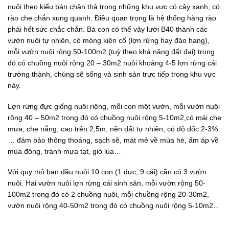
nuôi theo kiểu bán chăn thả trong những khu vực có cây xanh, có
rào che chắn xung quanh. Điều quan trọng là hệ thống hàng rào
phải hết sức chắc chắn. Bà con có thể vây lưới B40 thành các
vườn nuôi tự nhiên, có móng kiên cố (lợn rừng hay đào hang),
mỗi vườn nuôi rộng 50-100m2 (tuỳ theo khả năng đất đai) trong
đó có chuồng nuôi rộng 20 – 30m2 nuôi khoảng 4-5 lợn rừng cái
trưởng thành, chúng sẽ sống và sinh sản trực tiếp trong khu vực
này.
Lợn rừng đực giống nuôi riêng, mỗi con một vườn, mỗi vườn nuôi
rộng 40 – 50m2 trong đó có chuồng nuôi rộng 5-10m2,có mái che
mưa, che nắng, cao trên 2,5m, nền đất tự nhiên, có độ dốc 2-3%
… đảm bảo thông thoáng, sạch sẽ, mát mẻ về mùa hè, ấm áp về
mùa đông, tránh mưa tạt, gió lùa…
Với quy mô ban đầu nuôi 10 con (1 đực, 9 cái) cần có 3 vườn
nuôi. Hai vườn nuôi lợn rừng cái sinh sản, mỗi vườn rộng 50-
100m2 trong đó có 2 chuồng nuôi, mỗi chuồng rộng 20-30m2,
vườn nuôi rộng 40-50m2 trong đó có chuồng nuôi rộng 5-10m2…