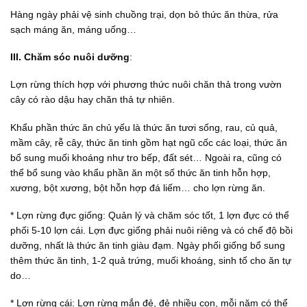
Hàng ngày phải vệ sinh chuồng trại, dọn bỏ thức ăn thừa, rửa
sạch máng ăn, máng uống…
III. Chăm sóc nuôi dưỡng
:
Lợn rừng thích hợp với phương thức nuôi chăn thả trong vườn
cây có rào dậu hay chăn thả tự nhiên.
Khẩu phần thức ăn chủ yếu là thức ăn tươi sống, rau, củ quả,
mầm cây, rễ cây, thức ăn tinh gồm hạt ngũ cốc các loại, thức ăn
bổ sung muối khoáng như tro bếp, đất sét… Ngoài ra, cũng có
thể bổ sung vào khẩu phần ăn một số thức ăn tinh hỗn hợp,
xương, bột xương, bột hỗn hợp đá liếm… cho lợn rừng ăn.
* Lợn rừng đực giống: Quản lý và chăm sóc tốt, 1 lợn đực có thể
phối 5-10 lợn cái. Lợn đực giống phải nuôi riêng và có chế độ bồi
dưỡng, nhất là thức ăn tinh giàu đạm. Ngày phối giống bổ sung
thêm thức ăn tinh, 1-2 quả trứng, muối khoáng, sinh tố cho ăn tự
do…
* Lợn rừng cái: Lợn rừng mắn đẻ, đẻ nhiều con, mỗi năm có thể