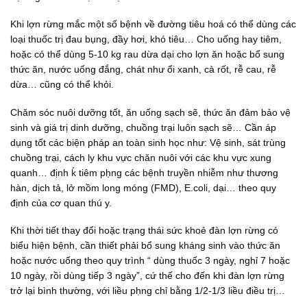
Khi lợn rừng mắc một số bệnh về đường tiêu hoá có thể dùng các
loại thuốc trị đau bụng, đầy hơi, khó tiêu… Cho uống hay tiêm,
hoặc có thể dùng 5-10 kg rau dừa dại cho lợn ăn hoặc bổ sung
thức ăn, nước uống đắng, chát như ổi xanh, cà rốt, rễ cau, rễ
dừa… cũng có thể khỏi.
Chăm sóc nuôi dưỡng tốt, ăn uống sạch sẽ, thức ăn đảm bảo vệ
sinh và giá trị dinh dưỡng, chuồng trại luôn sạch sẽ… Cần áp
dụng tốt các biện pháp an toàn sinh học như: Vệ sinh, sát trùng
chuồng trại, cách ly khu vực chăn nuôi với các khu vực xung
quanh… định ḱ tiêm pḥng các bệnh truyền nhiễm như thương
hàn, dịch tả, lở mồm long móng (FMD), E.coli, dại… theo quy
định của cơ quan thú y.
Khi thời tiết thay đổi hoặc trạng thái sức khoẻ đàn lợn rừng có
biểu hiện bệnh, cần thiết phải bổ sung kháng sinh vào thức ăn
hoặc nước uống theo quy trình “ dùng thuốc 3 ngày, nghỉ 7 hoặc
10 ngày, rồi dùng tiếp 3 ngày”, cứ thế cho đến khi đàn lợn rừng
trở lại bình thường, với liều pḥng chỉ bằng 1/2-1/3 liều điều trị…