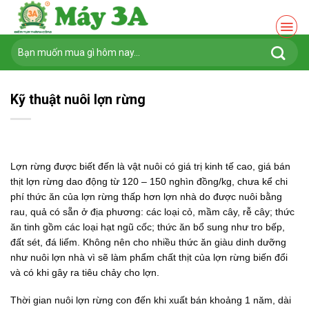
Chuyển
đến
nội
Tìm
dung
kiếm:
Kỹ thuật nuôi lợn rừng
Lợn rừng được biết đến là vật nuôi có giá trị kinh tế cao, giá bán
thịt lợn rừng dao động từ 120 – 150 nghìn đồng/kg, chưa kể chi
phí thức ăn của lợn rừng thấp hơn lợn nhà do được nuôi bằng
rau, quả có sẵn ở địa phương: các loại cỏ, mầm cây, rễ cây; thức
ăn tinh gồm các loại hạt ngũ cốc; thức ăn bổ sung như tro bếp,
đất sét, đá liếm. Không nên cho nhiều thức ăn giàu dinh dưỡng
như nuôi lợn nhà vì sẽ làm phẩm chất thịt của lợn rừng biến đổi
và có khi gây ra tiêu chảy cho lợn.
Thời gian nuôi lợn rừng con đến khi xuất bán khoảng 1 năm, dài