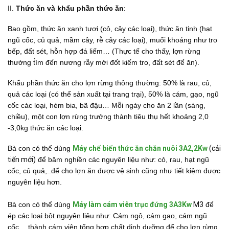
II.
Thức ăn và khẩu phần thức ăn
:
Bao gồm, thức ăn xanh tươi (cỏ, cây các loại), thức ăn tinh (hạt
ngũ cốc, củ quả, mầm cây, rễ cây các loại), muối khoáng như tro
bếp, đất sét, hỗn hợp đá liếm… (Thực tế cho thấy, lợn rừng
thường t́ìm đến nương rẫy mới đốt kiếm tro, đất sét để ăn).
Khẩu phần thức ăn cho lợn rừng thông thường: 50% là rau, củ,
quả các loại (có thể sản xuất tại trang trại), 50% là cám, gạo, ngũ
cốc các loại, hèm bia, bã đậu… Mỗi ngày cho ăn 2 lần (sáng,
chiều), một con lợn rừng trưởng thành tiêu thụ hết khoảng 2,0
-3,0kg thức ăn các loại.
Bà con có thể dùng
Máy chế biến thức ăn chăn nuôi 3A2,2Kw
(cải
tiến mới)
để băm nghiền các nguyên liệu như: cỏ, rau, hạt ngũ
cốc, củ quả,..để cho lợn ăn được vệ sinh cũng như tiết kiệm được
nguyên liệu hơn.
Bà con có thể dùng
Máy làm cám viên trục đứng 3A3Kw
M3
để
ép các loại bột nguyên liệu như: Cám ngô, cám gạo, cám ngũ
cốc,…thành cám viên tổng hợp chất dinh dưỡng để cho lợn rừng