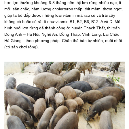
hơn lợn thường khoảng 6-8 tháng nên thịt lợn rừng nhiều nạc, ít
mỡ, săn chắc, hàm lượng cholerteron thấp, thịt mềm, thơm ngọt,
giúp ta bù đắp được những loại vitamin mà rau củ và trái cây
không có hoặc có rất ít như vitamin B1, B2, B6, B12, A và D. Mô
hình nuôi lợn rừng đã thành công ở: huyện Thạch Thất, thị trấn
Đông Anh – Hà Nội, Nghệ An, Đồng Tháp, Vĩnh Long, Lai Châu,
Hà Giang…theo phương pháp: Chăn thả bán tự nhiên, nuôi nhốt
(có sân chơi rộng).