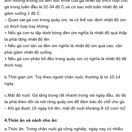
ảnh hưởng không tốt đến sức khoẻ của gà.Nhiệt độ thích hợp cho
gà trong tuần đầu là 32-34 độ C,và cứ sau một tuần nhiệt độ sẽ
giảm xuống 2 độ C .
– Quan sát gà con trong quây úm, ta có thể xác định nhiệt độ úm
có thích hợp hay không:
+ Nếu gà con tụ tập dưới bóng đèn úm nghĩa là nhiệt độ quá thấp
ta phải tăng nhiệt độ lên
+ Nếu gà con tản xa đèn úm nghĩa là nhiệt độ úm quá cao, cần
phải giảm nhiệt độ xuống
+ Nếu gà con phân bố đều trong quây úm có nghĩa là nhiệt độ đã
thích hợp.
b.Thời gian úm: Tuỳ theo người chăn nuôi, thường là từ 10-14
ngày
c.Mật độ nuôi: Gà tăng trọng rất nhanh trong vài ngày đầu, do đó
ta phải theo dõi và nới rộng quây úm để đảm bảo đủ chỗ cho gà .
– Khi gà được 15 ngày trở lên, mật độ nuôi khoảng 8-10 con/ m2
4.Thức ăn và cách cho ăn:
a.Thức ăn: Trong chăn nuôi gà công nghiệp, ngày nay có nhiều