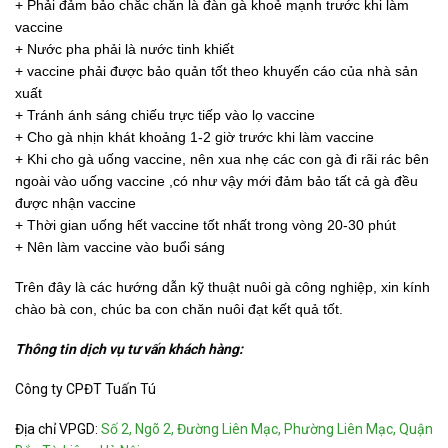
+ Phải đảm bảo chắc chắn là đàn gà khoẻ mạnh trước khi làm
vaccine
+ Nước pha phải là nước tinh khiết
+ vaccine phải được bảo quản tốt theo khuyến cáo của nhà sản
xuất
+ Tránh ánh sáng chiếu trực tiếp vào lọ vaccine
+ Cho gà nhịn khát khoảng 1-2 giờ trước khi làm vaccine
+ Khi cho gà uống vaccine, nên xua nhẹ các con gà đi rãi rác bên
ngoài vào uống vaccine ,có như vậy mới đảm bảo tất cả gà đều
được nhận vaccine
+ Thời gian uống hết vaccine tốt nhất trong vòng 20-30 phút
+ Nên làm vaccine vào buổi sáng
Trên đây là các hướng dẫn kỹ thuật nuôi gà công nghiệp, xin kính
chào bà con, chúc ba con chăn nuôi đạt kết quả tốt.
Thông tin dịch vụ tư vấn khách hàng:
Công ty CPĐT Tuấn Tú
Địa chỉ VPGD:
Số 2, Ngõ 2, Đường Liên Mạc, Phường Liên Mạc, Quận