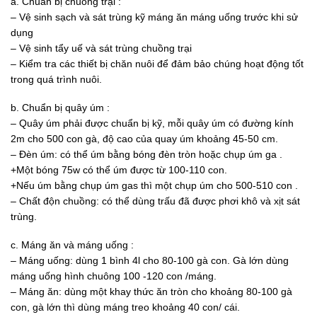
a. Chuẩn bị chuồng trại :
– Vệ sinh sạch và sát trùng kỹ máng ăn máng uống trước khi sử
dụng
– Vệ sinh tẩy uế và sát trùng chuồng trại
– Kiểm tra các thiết bị chăn nuôi để đảm bảo chúng hoạt động tốt
trong quá trình nuôi.
b. Chuẩn bị quây úm :
– Quây úm phải được chuẩn bị kỹ, mỗi quây úm có đường kính
2m cho 500 con gà, độ cao của quay úm khoảng 45-50 cm.
– Đèn úm: có thể úm bằng bóng đèn tròn hoặc chụp úm ga .
+Một bóng 75w có thể úm được từ 100-110 con.
+Nếu úm bằng chụp úm gas thì một chụp úm cho 500-510 con .
– Chất độn chuồng: có thể dùng trấu đã được phơi khô và xịt sát
trùng.
c. Máng ăn và máng uống :
– Máng uống: dùng 1 bình 4l cho 80-100 gà con. Gà lớn dùng
máng uống hình chuông 100 -120 con /máng.
– Máng ăn: dùng một khay thức ăn tròn cho khoảng 80-100 gà
con, gà lớn thì dùng máng treo khoảng 40 con/ cái.