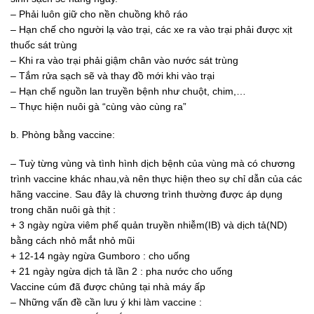
– Phải luôn giữ cho nền chuồng khô ráo
– Hạn chế cho người lạ vào trại, các xe ra vào trại phải được xịt
thuốc sát trùng
– Khi ra vào trại phải giậm chân vào nước sát trùng
– Tắm rửa sạch sẽ và thay đồ mới khi vào trại
– Hạn chế nguồn lan truyền bệnh như chuột, chim,…
– Thực hiện nuôi gà “cùng vào cùng ra”
b. Phòng bằng vaccine:
– Tuỳ từng vùng và tình hình dịch bệnh của vùng mà có chương
trình vaccine khác nhau,và nên thực hiện theo sự chỉ dẫn của các
hãng vaccine. Sau đây là chương trình thường được áp dụng
trong chăn nuôi gà thịt :
+ 3 ngày ngừa viêm phế quản truyền nhiễm(IB) và dịch tả(ND)
bằng cách nhỏ mắt nhỏ mũi
+ 12-14 ngày ngừa Gumboro : cho uống
+ 21 ngày ngừa dịch tả lần 2 : pha nước cho uống
Vaccine cúm đã được chủng tại nhà máy ấp
– Những vấn đề cần lưu ý khi làm vaccine :