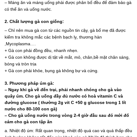
– Máng ăn và máng uống phải được phân bố đều để đảm bảo gà
có thể ăn và uống nước.
2. Chất lượng gà con giống
:
– Chỉ nên mua gà con từ các nguồn tin cậy, gà bố mẹ đã được
kiểm tra không mắc các bệnh bạch lỵ, thương hàn
,Mycoplasma….
+ Gà con phải đồng đều, nhanh nhẹn.
+ Gà con không được dị tật về mắt, mỏ, chân,bề mặt chân sáng,
bóng và tròn trịa
+ Gà con phải khỏe, bụng gà không bự và cứng.
3. Phương pháp úm gà:
– Ngay khi gà về đến trại, phải nhanh chóng cho gà vào
quây úm. Cho gà uống đầy đủ nước có hoà vitamin C và
đường glucose ( thường 2g vit C +50 g glucose trong 1 lít
nước cho 80-100 con gà)
– Cho gà uống nước trong vòng 2-4 giờ đầu sau đó mới đổ
cám cho gà con tập ăn
a. Nhiệt độ úm: Rất quan trọng, nhiệt độ quá cao và quá thấp đều