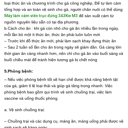
loại thức ăn và chương trình cho gà công nghịêp, Để tự làm cám
tổng hợp và an toàn vệ sinh cho gà, người chăn nuôi có thể dùng
Máy làm cám viên trục đứng 3A3Kw M3
để sản xuất cám từ
nguồn nguyên liệu sẵn có tại địa phương.
b.Cách cho ăn : khi gà còn nhỏ cho gà ăn nhiều lần trong ngày,
mỗi lần bỏ một ít thức ăn, thức ăn phải luôn luôn mới
– Trước khi đỗ thức ăn mới, phải làm sạch khay đựng thức ăn
– Sau 2 tuần số lần cho ăn trong ngày sẽ giảm dần. Gà càng lớn
thời gian ăn càng nhanh hơn, nên chỉ cho gà ăn vào buổi sáng và
buổi chiều mát để tránh hiện tượng gà bị chết nóng
5.Phòng bệnh:
– Nếu việc phòng bệnh tốt sẽ hạn chế được khả năng bệnh tật
của gà, giảm tỉ lệ loại thải và giúp gà tăng trọng nhanh. Việc
phòng bệnh bao gồm qui trình vệ sinh chuồng trại, việc làm
vaccine và uống thuốc phòng.
a. Vệ sinh chuồng trại:
– Chuồng trại và các dụng cụ, máng ăn, máng uống phải được vệ
sinh sạch sẽ hàng ngày.