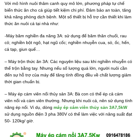
Với mô hình nuôi thâm canh quy mô lớn, phương pháp tự chế
biến thức ăn cho cá giúp tiết kiệm chi phí. Đảm bảo an toàn, tăng
khả năng phòng dịch bệnh. Một số thiết bị hỗ trợ cần thiết khi làm
thức ăn nuôi cá tại nhà như:
-Máy băm nghiền đa năng 3A: sử dụng để băm thân chuối, rau
cỏ; nghiền bột ngô, hạt ngũ cốc; nghiền nhuyễn cua, sò, ốc, hến,
cá tạp, giun quế…
– Máy trộn thức ăn 3A: Các nguyên liệu sau khi nghiền nhuyễn có
thể trộn bằng tay. Nhưng nếu số lượng quá lớn, người nuôi cần
đến sự hỗ trợ của máy để tăng tính đồng đều về chất lượng giảm
thời gian chuẩn bị.
– Máy ép cám viên nổi thủy sản 3A: Bà con có thể ép cả cám
viên nổi và cám viên thường. Nhưng khi nuôi cá, nên sử dụng tính
năng ép nổi. Ví dụ, dòng
máy ép cám viên thủy sản 3A7,5kW
sử dụng nguồn điện 3 pha 380V có thể làm việc với năng suất đạt
50- 120kg/ giờ.