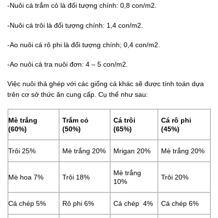
-Nuôi cá trắm cỏ là đối tượng chính: 0,8 con/m2.
-Nuôi cá trôi là đối tượng chính: 1,4 con/m2.
-Ao nuôi cá rô phi là đối tượng chính; 0,4 con/m2.
-Ao nuôi cá tra nuôi đơn: 4 – 5 con/m2.
Việc nuôi thả ghép với các giống cá khác sẽ được tính toán dựa
trên cơ sở thức ăn cung cấp. Cụ thể như sau:
Mè trắng
Trắm cỏ
Cá trôi
Cá rô phi
(60%)
(50%)
(65%)
(45%)
Trôi 25%
Mè trắng 20%
Mrigan 20%
Mè trắng 20%
Mè trắng
Mè hoa 7%
Trôi 18%
Trôi 20%
10%
Cá chép 5%
Rô phi 6%
Cá chép 4%
Cá chép 6%