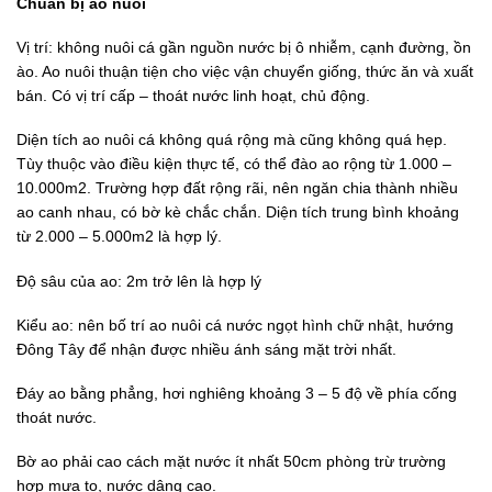
Chuẩn bị ao nuôi
Vị trí: không nuôi cá gần nguồn nước bị ô nhiễm, cạnh đường, ồn
ào. Ao nuôi thuận tiện cho việc vận chuyển giống, thức ăn và xuất
bán. Có vị trí cấp – thoát nước linh hoạt, chủ động.
Diện tích ao nuôi cá không quá rộng mà cũng không quá hẹp.
Tùy thuộc vào điều kiện thực tế, có thể đào ao rộng từ 1.000 –
10.000m2. Trường hợp đất rộng rãi, nên ngăn chia thành nhiều
ao canh nhau, có bờ kè chắc chắn. Diện tích trung bình khoảng
từ 2.000 – 5.000m2 là hợp lý.
Độ sâu của ao: 2m trở lên là hợp lý
Kiểu ao: nên bố trí ao nuôi cá nước ngọt hình chữ nhật, hướng
Đông Tây để nhận được nhiều ánh sáng mặt trời nhất.
Đáy ao bằng phẳng, hơi nghiêng khoảng 3 – 5 độ về phía cống
thoát nước.
Bờ ao phải cao cách mặt nước ít nhất 50cm phòng trừ trường
hợp mưa to, nước dâng cao.