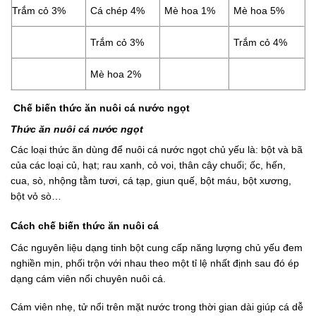
Trắm cỏ 3%
Cá chép 4%
Mè hoa 1%
Mè hoa 5%
Trắm cỏ 3%
Trắm cỏ 4%
Mè hoa 2%
Chế biến thức ăn nuôi cá nước ngọt
Thức ăn nuôi cá nước ngọt
Các loại thức ăn dùng để nuôi cá nước ngọt chủ yếu là: bột và bã
của các loại củ, hạt; rau xanh, cỏ voi, thân cây chuối; ốc, hến,
cua, sò, nhộng tằm tươi, cá tạp, giun quế, bột máu, bột xương,
bột vỏ sò…
Cách chế biến thức ăn nuôi cá
Các nguyên liệu dạng tinh bột cung cấp năng lượng chủ yếu đem
nghiền mịn, phối trộn với nhau theo một tỉ lệ nhất định sau đó ép
dạng cám viên nổi chuyên nuôi cá.
Cám viên nhẹ, tử nổi trên mặt nước trong thời gian dài giúp cá dễ