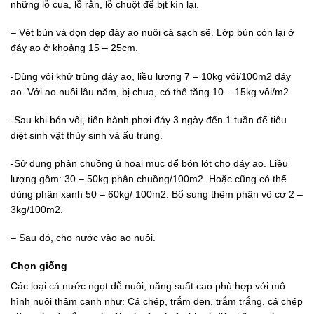
những lỗ cua, lỗ rắn, lỗ chuột để bịt kín lại.
– Vét bùn và dọn dẹp đáy ao nuôi cá sạch sẽ. Lớp bùn còn lại ở
đáy ao ở khoảng 15 – 25cm.
-Dùng vôi khử trùng đáy ao, liều lượng 7 – 10kg vôi/100m2 đáy
ao. Với ao nuôi lâu năm, bị chua, có thể tăng 10 – 15kg vôi/m2.
-Sau khi bón vôi, tiến hành phơi đáy 3 ngày đến 1 tuần để tiêu
diệt sinh vật thủy sinh và ấu trùng.
-Sử dụng phân chuồng ủ hoai mục để bón lót cho đáy ao. Liều
lượng gồm: 30 – 50kg phân chuồng/100m2. Hoặc cũng có thể
dùng phân xanh 50 – 60kg/ 100m2. Bổ sung thêm phân vô cơ 2 –
3kg/100m2.
– Sau đó, cho nước vào ao nuôi.
Chọn giống
Các loại cá nước ngọt dễ nuôi, năng suất cao phù hợp với mô
hình nuôi thâm canh như: Cá chép, trắm đen, trắm trắng, cá chép