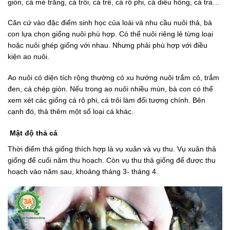
giòn, cá mè trắng, cá trôi, cá trê, cá rô phi, cá diêu hồng, cá tra…
Căn cứ vào đặc điểm sinh học của loài và nhu cầu nuôi thả, bà
con lựa chọn giống nuôi phù hợp. Có thể nuôi riêng lẻ từng loại
hoặc nuôi ghép giống với nhau. Nhưng phải phù hợp với điều
kiện ao nuôi.
Ao nuôi có diện tích rộng thường có xu hướng nuôi trắm cỏ, trắm
đen, cá chép giòn. Nếu trong ao nuôi nhiều mùn, bà con có thể
xem xét các giống cá rô phi, cá trôi làm đối tượng chính. Bên
cạnh đó, thả thêm một số loại cá khác.
Mật độ thả cá
Thời điểm thả giống thích hợp là vụ xuân và vụ thu. Vụ xuân thả
giống để cuối năm thu hoạch. Còn vụ thu thả giống để được thu
hoạch vào năm sau, khoảng tháng 3- tháng 4.