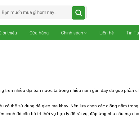
Tìm
kiếm:
Giới thiệu
Cửa hàng
Chính sách
Liên hệ
Tin T
g trên nhiều địa bàn nước ta trong nhiều năm gần đây đã góp phần c
.
đều có thể sử dụng để gieo mạ khay. Nên lựa chọn các giống nằm trong
n cạnh đó cần bố trí thời vụ hợp lý để rải vụ, đáp ứng nhu cầu mạ cho