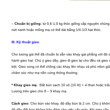
–
Chuẩn bị giống:
từ 0,6-1,0 kg thóc giống cấp nguyên chủng
nứt nanh hoặc mống mạ có thể dài bằng 1/4-1/3 hạt thóc.
III. Kỹ thuật gieo
:
Cho lượng giá thể đã chuẩn bị sẵn vào khay gạt phẳng với độ d
hành gieo hạt. Chú ý gieo dầy, gieo đi gieo lại cho đều và gieo
bột. Gieo xong có thể chồng các khay lên nhau và phủ nilon g
chăm sóc như mạ nền cứng thông thường.
* Khay gieo mạ
: Ðất bùn sạch 10 xô (10 lít) + xỉ than hoặc trấu
Lượng trên gieo cho 8 – 9 khay mạ.
Cách gieo
: Cho bùn vào khay, độ dầy bùn là 2 cm. Chú ý khôn
độ dầy đất bùn không bảo đảm cho việc cấy máy. Khi gieo cần 