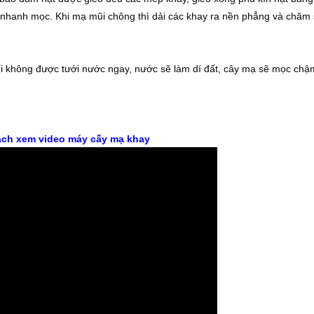
 nhanh mọc. Khi mạ mũi chông thì dải các khay ra nền phẳng và chăm
đối không được tưới nước ngay, nước sẽ làm dí đất, cây mạ sẽ mọc chậ
ách xem video
máy cấy mạ khay