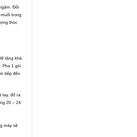
 ngâm. Ðối
 muối trong
lượng thóc
 Ðể tăng khả
: Pha 1 gói
âm tiếp đến
 tay, đổ ra
ảng 20 – 24
ng máy sẽ