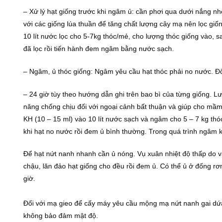
– Xử lý hạt giống trước khi ngâm ủ: cần phơi qua dưới nắng nh
với các giống lúa thuần để tăng chất lượng cây mạ nên lọc gi
10 lít nước lọc cho 5-7kg thóc/mẻ, cho lượng thóc giống vào, sau
đã lọc rồi tiến hành đem ngâm bằng nước sạch.
– Ngâm, ủ thóc giống: Ngâm yêu cầu hạt thóc phải no nước. Ðố
– 24 giờ tùy theo hướng dẫn ghi trên bao bì của từng giống. Lư
năng chống chịu đối với ngoại cảnh bất thuận và giúp cho mầ
KH (10 – 15 ml) vào 10 lít nước sạch và ngâm cho 5 – 7 kg thóc
khi hạt no nước rồi đem ủ bình thường. Trong quá trình ngâm 
Ðể hạt nứt nanh nhanh cần ủ nóng. Vụ xuân nhiệt độ thấp do vậ
chậu, lăn đảo hạt giống cho đều rồi đem ủ. Có thể ủ ở đống r
giờ.
Ðối với mạ gieo để cấy máy yêu cầu mộng mạ nứt nanh gai dứa
không bảo đảm mật độ.