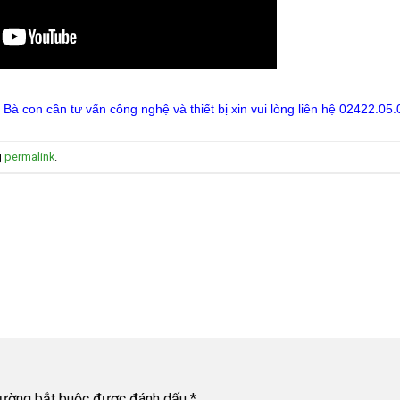
 con cần tư vấn công nghệ và thiết bị xin vui lòng liên hệ 02422.05.
g
permalink
.
rường bắt buộc được đánh dấu
*