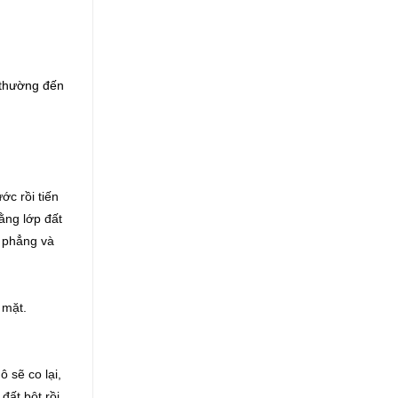
 thường đến
ớc rồi tiến
bằng lớp đất
n phẳng và
 mặt.
 sẽ co lại,
đất bột rồi