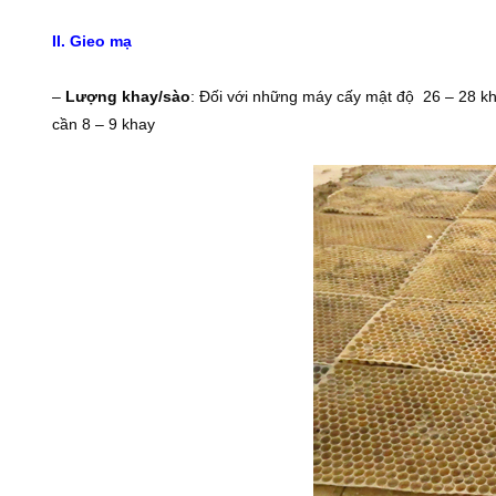
II. Gieo mạ
–
Lượng khay/sào
: Ðối với những máy cấy mật độ 26 – 28 k
cần 8 – 9 khay