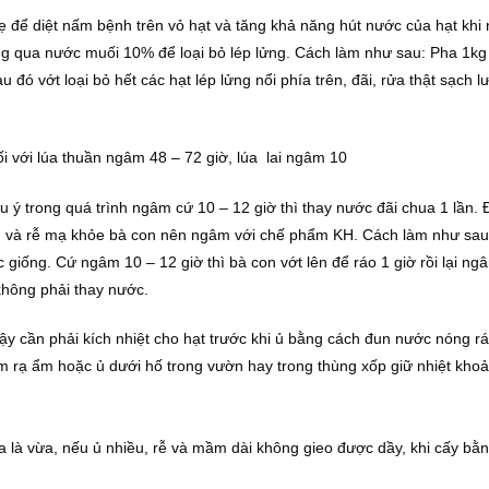
ẹ để diệt nấm bệnh trên vỏ hạt và tăng khả năng hút nước của hạt khi
ống qua nước muối 10% để loại bỏ lép lửng. Cách làm như sau: Pha 1kg
 đó vớt loại bỏ hết các hạt lép lửng nổi phía trên, đãi, rửa thật sạch 
i với lúa thuần ngâm 48 – 72 giờ, lúa lai ngâm 10
u ý trong quá trình ngâm cứ 10 – 12 giờ thì thay nước đãi chua 1 lần.
m và rễ mạ khỏe bà con nên ngâm với chế phẩm KH. Cách làm như sau
 giống. Cứ ngâm 10 – 12 giờ thì bà con vớt lên để ráo 1 giờ rồi lại ng
không phải thay nước.
y cần phải kích nhiệt cho hạt trước khi ủ bằng cách đun nước nóng rát
ơm rạ ẩm hoặc ủ dưới hố trong vườn hay trong thùng xốp giữ nhiệt kho
 là vừa, nếu ủ nhiều, rễ và mầm dài không gieo được dầy, khi cấy bằ