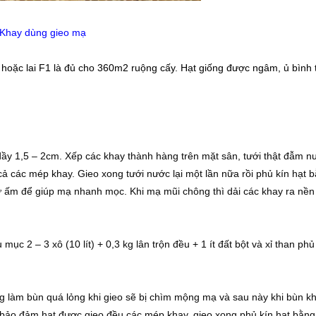
Khay dùng gieo mạ
 hoặc lai F1 là đủ cho 360m2 ruộng cấy. Hạt giống được ngâm, ủ bình
ầy 1,5 – 2cm. Xếp các khay thành hàng trên mặt sân, tưới thật đẫm nư
 cả các mép khay. Gieo xong tưới nước lại một lần nữa rồi phủ kín hạt 
iữ ấm để giúp mạ nhanh mọc. Khi mạ mũi chông thì dải các khay ra nề
 mục 2 – 3 xô (10 lít) + 0,3 kg lân trộn đều + 1 ít đất bột và xỉ than phủ
g làm bùn quá lỏng khi gieo sẽ bị chìm mộng mạ và sau này khi bùn khô
bảo đảm hạt được gieo đều các mép khay, gieo xong phủ kín hạt bằng 