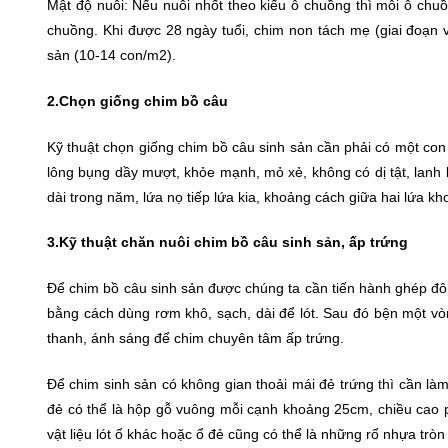
Mật độ nuôi: Nếu nuôi nhốt theo kiểu ô chuồng thì mỗi ô chuồ
chuồng. Khi được 28 ngày tuổi, chim non tách mẹ (giai đoạn 
sản (10-14 con/m2).
2.Chọn giống chim bồ câu
Kỹ thuật chọn giống chim bồ câu sinh sản cần phải có một con
lông bụng dầy mượt, khỏe mạnh, mỏ xẻ, không có dị tật, lanh
dài trong năm, lứa nọ tiếp lứa kia, khoảng cách giữa hai lứa k
3.Kỹ thuật chăn nuôi chim bồ câu sinh sản, ấp trứng
Để chim bồ câu sinh sản được chúng ta cần tiến hành ghép đôi
bằng cách dùng rơm khô, sạch, dài để lót. Sau đó bện một vò
thanh, ánh sáng để chim chuyên tâm ấp trứng.
Để chim sinh sản có không gian thoải mái đẻ trứng thì cần là
đẻ có thể là hộp gỗ vuông mỗi cạnh khoảng 25cm, chiều cao 
vật liệu lót ổ khác hoặc ổ đẻ cũng có thể là những rổ nhựa t