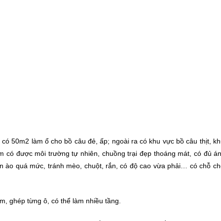
 có 50m2 làm ổ cho bồ câu đẻ, ấp; ngoài ra có khu vực bồ câu thịt, 
him có được môi trường tự nhiên, chuồng trại đẹp thoáng mát, có đủ á
, ồn ào quá mức, tránh mèo, chuột, rắn, có độ cao vừa phải… có chỗ c
m, ghép từng ô, có thể làm nhiều tầng.