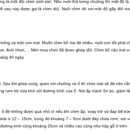
ng là một đôi chim sinh sản. Nếu nuôi thả trong chuồng thì mật độ l
về sau này được gọi là chim dò). Nuôi chim dò với mật độ gấp đôi nuô
 trống và một con mái. Muốn chim bố mẹ đẻ nhiều, nuôi con tốt phải 
 lợi, đuôi nhọn,… Nên mua chim đã được ghép đôi. Chim bồ câu mái có 
hoảng 40 ngày.
. Sau khi ghép xong, quen với chuồng và ổ thì chim mái sẽ đẻ nên cầ
ng rơm lót vừa khít với đường kính của ổ. Nơi ấp tránh ồn ào, giảm t
m ổ đẻ không được quá nhỏ vì nếu khi chim ấp, xoay trở và đạp bể trứ
phải ừ 12 – 15cm, trong đó khoảng 7 – 8cm dưới đáy chứa rơm, sợi v
ròn đường kính cũng khoảng 25cm và chiều cao cũng như hộp gỗ ở trên.