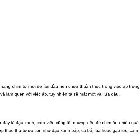
 năng chim tơ mới đẻ lần đầu nên chưa thuần thục trong việc ấp trứng
à làm quen với việc ấp, tuy nhiên ta sẽ mất một vài lứa đầu.
 ở đây là đậu xanh, cám viên cũng tốt nhưng nếu để chim ăn nhiều quá
ợp theo thứ tự ưu tiên như đậu xanh bắp, cà bể, lúa hoặc gạo lức, cám 