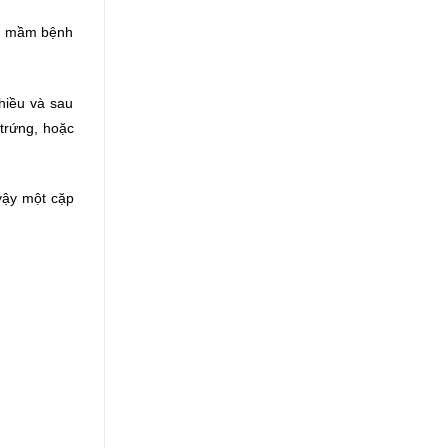
hế mầm bệnh
hiều và sau
 trứng, hoặc
vậy một cặp