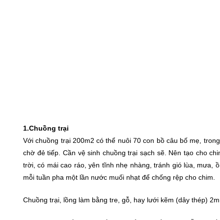
1.Chuồng trại
Với chuồng trại 200m2 có thể nuôi 70 con bồ câu bố mẹ, trong
chờ đẻ tiếp. Cần vệ sinh chuồng trại sạch sẽ. Nên tạo cho c
trời, có mái cao ráo, yên tĩnh nhẹ nhàng, tránh gió lùa, mưa
mỗi tuần pha một lần nước muối nhạt để chống rệp cho chim.
Chuồng trại, lồng làm bằng tre, gỗ, hay lưới kẽm (dây thép) 2m