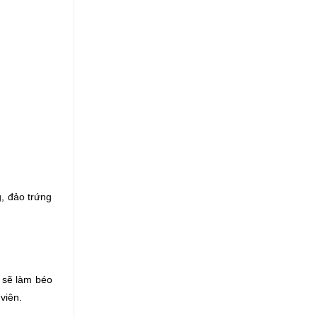
, đảo trứng
 sẽ làm béo
viên.