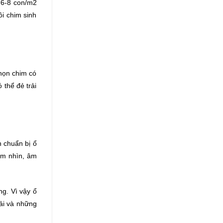
à 6-8 con/m2
i chim sinh
chọn chim có
thể đẻ trải
n chuẩn bị ổ
ầm nhìn, âm
ng. Vì vậy ổ
ải và những