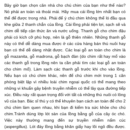
Bây giờ bạn chọn căn nhà cho chú chim của bạn như thế nào?
Nó phải an toàn và thoải mái. Hãy mua cái lồng lớn nhất bạn có
thể để được trong nhà. Phải để ý chú chim không thể ló đầu qua
khe giữa 2 thanh chắn của lồng. Cái lồng phải tiện lợi, sạch sẽ và
chim dễ tiếp cận thức ăn và nước uống. Thanh gỗ cho chim đậu
phải có kích cỡ phù hợp, nên là gỗ thiên nhiên. Những thanh gỗ
này có thể dễ dàng mua được ở các cửa hàng bán thú nuôi hay
bạn có thể dễ dàng nhặt được. Các loại gỗ an toàn cho chim là
gỗ mazanita, gỗ madrona, gỗ bạch đàn (do chim rất hay mổ vào
các thanh gỗ trong lồng nên ta cần phải tìm các loại gỗ an toàn
cho chim mổ). Làm sạch các thanh gỗ trước khi cho vào lồng.
Nếu bạn có chú chim khác, nên để chú chim mới trong 1 căn
phòng biệt lập vì nhiều loài chim ngoại quốc có thể mang theo
những vi khuẩn gây bệnh truyền nhiễm có thể lây qua đường tiếp
xúc. Điều này rất quan trọng đối với tất cả những thú nuôi có lông
vũ của bạn. Bác sĩ thú y có thể khuyên bạn cách an toàn để cho 2
chú chim làm quen nhau, khi bạn đi kiểm tra sức khỏe cho chú
chim.Tránh dùng lớp lót sàn của lồng bằng gỗ của cây óc chó.
Việc này thường mang đến sự truyền nhiễm nấm cúc
(aspergillus). Lót đáy lồng bằng khăn giấy hay lõi ngô đều được.