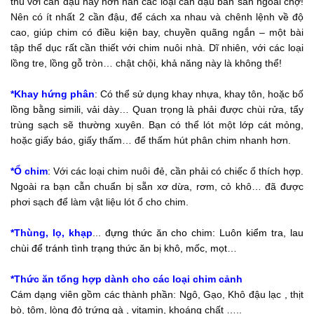
thú với cần đậu này hơn hẳn các loại cần đậu bán sẵn ngoài chợ!
Nên có ít nhất 2 cần đậu, để cách xa nhau và chênh lệnh về độ
cao, giúp chim có điều kiện bay, chuyền quãng ngắn – một bài
tập thể dục rất cần thiết với chim nuôi nhà. Dĩ nhiên, với các loại
lồng tre, lồng gỗ tròn… chật chội, khả năng này là không thể!
*Khay hứng phân
: Có thể sử dụng khay nhựa, khay tôn, hoặc bố
lồng bằng simili, vải dày… Quan trọng là phải được chùi rửa, tẩy
trùng sạch sẽ thường xuyên. Bạn có thể lót một lớp cát mỏng,
hoặc giấy báo, giấy thấm… để thấm hút phân chim nhanh hơn.
*Ổ chim
: Với các loại chim nuôi đẻ, cần phải có chiếc ổ thích hợp.
Ngoài ra bạn cẫn chuẩn bị sẵn xơ dừa, rơm, cỏ khô… đã được
phơi sạch để làm vật liệu lót ổ cho chim.
*Thùng, lọ, khạp
..
. đựng thức ăn cho chim: Luôn kiểm tra, lau
chùi để tránh tình trạng thức ăn bị khô, mốc, mọt…
*Thức ăn tổng hợp dành cho các loại chim cảnh
Cám dạng viên gồm các thành phần: Ngô, Gạo, Khô đậu lạc , thịt
bò, tôm, lòng đỏ trứng gà , vitamin, khoáng chất …..