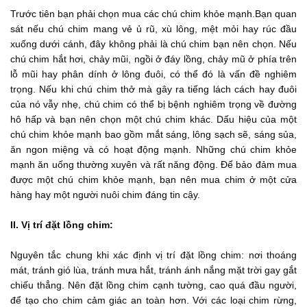
Trước tiên bạn phải chọn mua các chú chim khỏe mạnh.Bạn quan
sát nếu chú chim mang vẻ ủ rũ, xù lông, mệt mỏi hay rúc đầu
xuống dưới cánh, đây không phải là chú chim bạn nên chọn. Nếu
chú chim hắt hơi, chảy mũi, ngồi ở đáy lồng, chảy mũ ở phía trên
lỗ mũi hay phân dính ở lông đuôi, có thể đó là vấn đề nghiêm
trọng. Nếu khi chú chim thở mà gây ra tiếng lách cách hay đuôi
của nó vẫy nhẹ, chú chim có thể bị bệnh nghiêm trọng về đường
hô hấp và bạn nên chọn một chú chim khác. Dấu hiệu của một
chú chim khỏe mạnh bao gồm mắt sáng, lông sạch sẽ, sáng sủa,
ăn ngon miệng và có hoạt động mạnh. Những chú chim khỏe
mạnh ăn uống thường xuyên và rất năng động. Để bảo đảm mua
được một chú chim khỏe mạnh, bạn nên mua chim ở một cửa
hàng hay một người nuôi chim đáng tin cậy.
II. Vị trí đặt lồng chim:
Nguyên tắc chung khi xác định vị trí đặt lồng chim: nơi thoáng
mát, tránh gió lùa, tránh mưa hắt, tránh ánh nắng mặt trời gay gắt
chiếu thẳng. Nên đặt lồng chim cạnh tường, cao quá đầu người,
để tạo cho chim cảm giác an toàn hơn. Với các loại chim rừng,