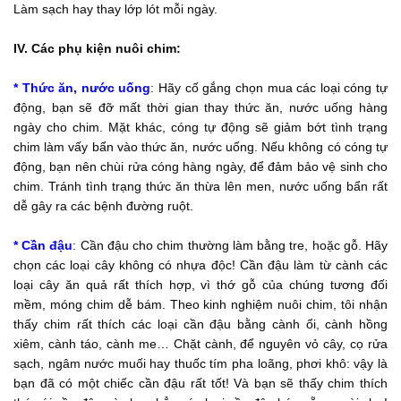
Làm sạch hay thay lớp lót mỗi ngày.
IV. Các phụ kiện nuôi chim:
* Thức ăn, nước uống
: Hãy cố gắng chọn mua các loại cóng tự
động, bạn sẽ đỡ mất thời gian thay thức ăn, nước uống hàng
ngày cho chim. Mặt khác, cóng tự động sẽ giảm bớt tình trạng
chim làm vấy bẩn vào thức ăn, nước uống. Nếu không có cóng tự
động, bạn nên chùi rửa cóng hàng ngày, để đảm bảo vệ sinh cho
chim. Tránh tình trạng thức ăn thừa lên men, nước uống bẩn rất
dễ gây ra các bệnh đường ruột.
* Cần đậu
: Cần đậu cho chim thường làm bằng tre, hoặc gỗ. Hãy
chọn các loại cây không có nhựa độc! Cần đậu làm từ cành các
loại cây ăn quả rất thích hợp, vì thớ gỗ của chúng tương đối
mềm, móng chim dễ bám. Theo kinh nghiệm nuôi chim, tôi nhận
thấy chim rất thích các loại cần đậu bằng cành ổi, cành hồng
xiêm, cành táo, cành me… Chặt cành, để nguyên vỏ cây, cọ rửa
sạch, ngâm nước muối hay thuốc tím pha loãng, phơi khô: vậy là
bạn đã có một chiếc cần đậu rất tốt! Và bạn sẽ thấy chim thích