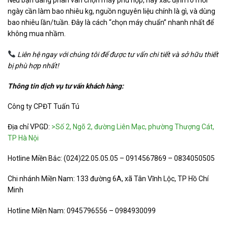
Nếu bạn đang phân vân chọn máy phù hợp, hãy xác định rõ
mỗi
ngày cần làm bao nhiêu kg
, nguồn nguyên liệu chính là gì, và dùng
bao nhiêu lần/tuần. Đây là cách “chọn máy chuẩn” nhanh nhất để
không mua nhầm.
Liên hệ ngay với chúng tôi để được tư vấn chi tiết và sở hữu thiết
bị phù hợp nhất!
Thông tin dịch vụ tư vấn khách hàng:
Công ty CPĐT Tuấn Tú
Địa chỉ VPGD:
>Số 2, Ngõ 2, đường Liên Mạc, phường Thượng Cát,
TP Hà Nội
Hotline Miền Bắc: (024)22.05.05.05 – 0914567869 – 0834050505
Chi nhánh Miền Nam: 133 đường 6A, xã Tân Vĩnh Lộc, TP Hồ Chí
Minh
Hotline Miền Nam: 0945796556 – 0984930099