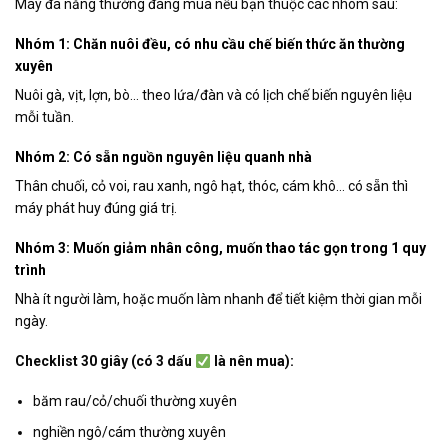
Máy đa năng thường đáng mua nếu bạn thuộc các nhóm sau:
Nhóm 1: Chăn nuôi đều, có nhu cầu chế biến thức ăn thường
xuyên
Nuôi gà, vịt, lợn, bò… theo lứa/đàn và có lịch chế biến nguyên liệu
mỗi tuần.
Nhóm 2: Có sẵn nguồn nguyên liệu quanh nhà
Thân chuối, cỏ voi, rau xanh, ngô hạt, thóc, cám khô… có sẵn thì
máy phát huy đúng giá trị.
Nhóm 3: Muốn giảm nhân công, muốn thao tác gọn trong 1 quy
trình
Nhà ít người làm, hoặc muốn làm nhanh để tiết kiệm thời gian mỗi
ngày.
Checklist 30 giây (có 3 dấu
là nên mua):
băm rau/cỏ/chuối thường xuyên
nghiền ngô/cám thường xuyên