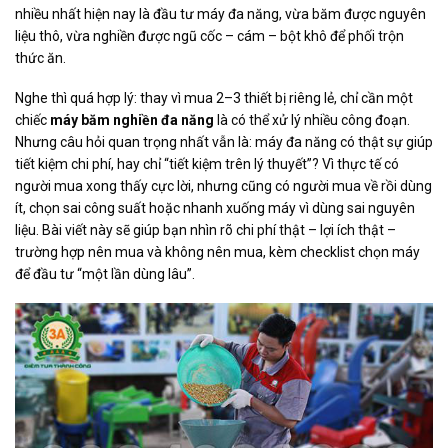
nhiều nhất hiện nay là đầu tư máy đa năng, vừa băm được nguyên
liệu thô, vừa nghiền được ngũ cốc – cám – bột khô để phối trộn
thức ăn.
Nghe thì quá hợp lý: thay vì mua 2–3 thiết bị riêng lẻ, chỉ cần một
chiếc
máy băm nghiền đa năng
là có thể xử lý nhiều công đoạn.
Nhưng câu hỏi quan trọng nhất vẫn là:
máy đa năng có thật sự giúp
tiết kiệm chi phí, hay chỉ “tiết kiệm trên lý thuyết”?
Vì thực tế có
người mua xong thấy cực lời, nhưng cũng có người mua về rồi dùng
ít, chọn sai công suất hoặc nhanh xuống máy vì dùng sai nguyên
liệu. Bài viết này sẽ giúp bạn nhìn rõ chi phí thật – lợi ích thật –
trường hợp nên mua và không nên mua, kèm checklist chọn máy
để đầu tư “một lần dùng lâu”.