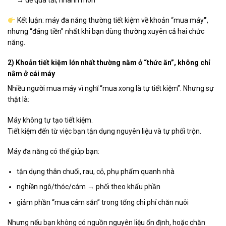
→ dễ quá tải, nhanh mòn
Kết luận:
máy đa năng thường tiết kiệm về khoản “mua máy
”
,
nhưng “đáng tiền” nhất khi bạn dùng thường xuyên cả hai chức
năng.
2) Khoản tiết kiệm lớn nhất thường nằm ở “thức ăn”, không chỉ
nằm ở cái máy
Nhiều người mua máy vì nghĩ “mua xong là tự tiết kiệm”. Nhưng sự
thật là:
Máy không tự tạo tiết kiệm.
Tiết kiệm đến từ việc bạn
tận dụng nguyên liệu và tự phối trộn
.
Máy đa năng có thể giúp bạn:
tận dụng thân chuối, rau, cỏ, phụ phẩm quanh nhà
nghiền ngô/thóc/cám → phối theo khẩu phần
giảm phần “mua cám sẵn” trong tổng chi phí chăn nuôi
Nhưng nếu bạn
không có nguồn nguyên liệu ổn định
, hoặc chăn