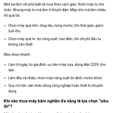
Một sai lầm rất phổ biến là
mua theo cảm giác
: thích máy to cho
chắc. Nhưng máy to mà làm ít thì
phí điện
. Máy nhỏ mà làm nhiều
thì
quá tải
.
Chọn máy quá nhỏ: chạy lâu, nóng motor, tốn thời gian, giảm
tuổi thọ
Chọn máy quá to: dư công suất, hao điện, tốn chi phí đầu tư
không cần thiết
Mẹo chọn nhanh:
Làm ít/ngày, hộ gia đình: ưu tiên máy vừa, dùng điện 220V cho
tiện
Làm đều và nhiều: chọn máy năng suất ổn định, motor khỏe
Quy mô lớn: cân nhắc dòng công nghiệp hoặc thiết bị chuyên
dụng
Khi nào mua máy băm nghiền đa năng là lựa chọn “siêu
lời”?