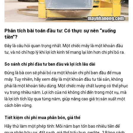
Phân tích bài toán đầu tư: Có thực sự nên “xuống
tiền”?
Đây là câu hỏi quan trọng nhất. Một chiếc máy là một khoản đầu
tư, và nó chỉ hợp lý khi lợi ích kinh tế mang lại lớn hơn chi phí bỏ ra.
So sánh chi phí đầu tư ban đầu và lợi ích lâu dài
Đúng là bà con sẽ phải bỏ ra một khoản chi phí ban đầu để mua
máy. Tuy nhiên, hãy xem đây là một khoản đầu tư tài sản, không
phải là một khoản tiêu dùng. Một chiếc máy chất lượng có thể phục
vụ trong nhiều năm. Lợi ích của nó không chỉ đến trong một vụ, mà
là lợi ích tích lũy qua từng năm, giúp nâng cao giá trị sản xuất một
cách bền vững.
Tiết kiệm chi phí mua phân bón, giá thể
Hãy thử làm một phép tính: Mỗi năm bạn tốn bao nhiêu tiền để
mua phân hữu cơ, đất sạch, giá thể trấu hun, perlite…? Bằng cách