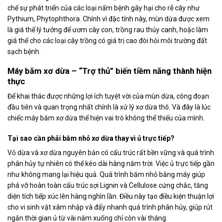
chế sự phát triển của các loại nấm bệnh gây hại cho rễ cây như
Pythium, Phytophthora. Chính vì đặc tính này, mùn dừa được xem
là giá thể lý tưởng để ươm cây con, trồng rau thủy canh, hoặc làm
giá thể cho các loại cây trồng có giá trị cao đòi hỏi môi trường đất
sạch bệnh.
Máy băm xơ dừa – “Trợ thủ” biến tiềm năng thành hiện
thực
Để khai thác được những lợi ích tuyệt vời của mùn dừa, công đoạn
đầu tiên và quan trọng nhất chính là xử lý xơ dừa thô. Và đây là lúc
chiếc máy băm xơ dừa thể hiện vai trò không thể thiếu của mình.
Tại sao cần phải băm nhỏ xơ dừa thay vì ủ trực tiếp?
Vỏ dừa và xơ dừa nguyên bản có cấu trúc rất bền vững và quá trình
phân hủy tự nhiên có thể kéo dài hàng năm trời. Việc ủ trực tiếp gần
như không mang lại hiệu quả. Quá trình băm nhỏ bằng máy giúp
phá vỡ hoàn toàn cấu trúc sợi Lignin và Cellulose cứng chắc, tăng
diện tích tiếp xúc lên hàng nghìn lần. Điều này tạo điều kiện thuận lợi
cho vi sinh vật xâm nhập và đẩy nhanh quá trình phân hủy, giúp rút
ngắn thời gian ủ từ vài năm xuống chỉ còn vài tháng.