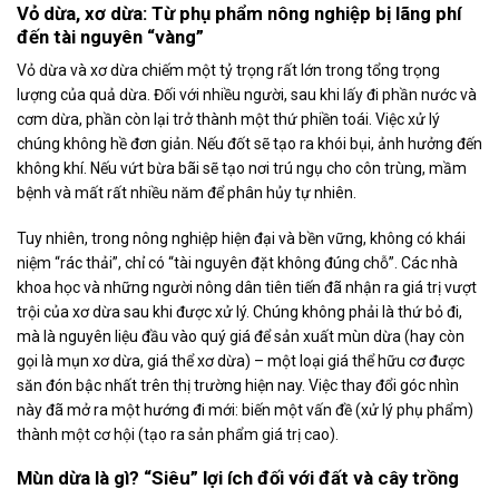
Vỏ dừa, xơ dừa: Từ phụ phẩm nông nghiệp bị lãng phí
đến tài nguyên “vàng”
Vỏ dừa và xơ dừa chiếm một tỷ trọng rất lớn trong tổng trọng
lượng của quả dừa. Đối với nhiều người, sau khi lấy đi phần nước và
cơm dừa, phần còn lại trở thành một thứ phiền toái. Việc xử lý
chúng không hề đơn giản. Nếu đốt sẽ tạo ra khói bụi, ảnh hưởng đến
không khí. Nếu vứt bừa bãi sẽ tạo nơi trú ngụ cho côn trùng, mầm
bệnh và mất rất nhiều năm để phân hủy tự nhiên.
Tuy nhiên, trong nông nghiệp hiện đại và bền vững, không có khái
niệm “rác thải”, chỉ có “tài nguyên đặt không đúng chỗ”. Các nhà
khoa học và những người nông dân tiên tiến đã nhận ra giá trị vượt
trội của xơ dừa sau khi được xử lý. Chúng không phải là thứ bỏ đi,
mà là nguyên liệu đầu vào quý giá để sản xuất mùn dừa (hay còn
gọi là mụn xơ dừa, giá thể xơ dừa) – một loại giá thể hữu cơ được
săn đón bậc nhất trên thị trường hiện nay. Việc thay đổi góc nhìn
này đã mở ra một hướng đi mới: biến một vấn đề (xử lý phụ phẩm)
thành một cơ hội (tạo ra sản phẩm giá trị cao).
Mùn dừa là gì? “Siêu” lợi ích đối với đất và cây trồng