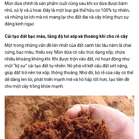
Mùn dừa chính là sản phẩm cuối cùng sau khi xơ dừa được băm
nhỏ, xử lý và ủ hoai. Đây là một loại giá thể hữu cơ 100% tự nhiên,
và những lợi ích mà nó mang lại cho đất đai và cây trồng thực sự
đáng kinh ngạc.
Cải tạo đất bạc màu, tăng độ tơi xốp và thoáng khí cho rễ cây
Một trong những vấn đề lớn nhất của đất canh tác lâu năm là chai
cứng, bạc màu, thiếu oxy. Mùn dừa có cấu trúc dạng xốp, chứa
nhiều khoảng không khí. Khi được trộn vào đất, nó hoạt động như
một “kỹ sư” cải tạo đất tự nhiên. Nó phá vỡ kết cấu đất sét nặng,
giúp đất trở nên tơi xốp, thông thoáng. Nhờ đó, bộ rễ của cây có thể
dễ dàng len lỏi, phát triển mạnh mẽ và hô hấp tốt hơn, tạo tiền đề
cho một cây trồng khỏe mạnh.