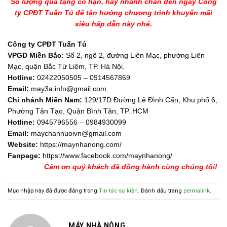
Số lượng quà tặng có hạn, hãy nhanh chân đến ngay Công
ty CPĐT Tuấn Tú để tận hưởng chương trình khuyến mãi
siêu hấp dẫn này nhé.
Công ty CPĐT Tuấn Tú
VPGD Miền Bắc:
Số 2, ngõ 2, đường Liên Mạc, phường Liên
Mạc, quận Bắc Từ Liêm, TP. Hà Nội.
Hotline:
02422050505 – 0914567869
Email:
may3a.info@gmail.com
Chi nhánh Miền Nam:
129/17D Đường Lê Đình Cẩn, Khu phố 6,
Phường Tân Tạo, Quận Bình Tân, TP. HCM
Hotline:
0945796556 – 0984930099
Email:
maychannuoivn@gmail.com
Website:
https://maynhanong.com/
Fanpage:
https://www.facebook.com/maynhanong/
Cảm ơn quý khách đã đồng hành cùng chúng tôi!
Mục nhập này đã được đăng trong
Tin tức sự kiện
. Đánh dấu trang
permalink
.
MÁY NHÀ NÔNG