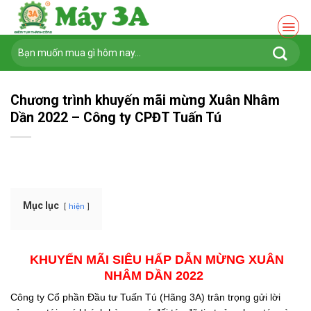
Chuyển
đến
nội
Tìm
dung
kiếm:
Chương trình khuyến mãi mừng Xuân Nhâm
Dần 2022 – Công ty CPĐT Tuấn Tú
Mục lục
hiện
KHUYẾN MÃI SIÊU HẤP DẪN MỪNG XUÂN
NHÂM DẦN 2022
Công ty Cổ phần Đầu tư Tuấn Tú (Hãng 3A) trân trọng gửi lời