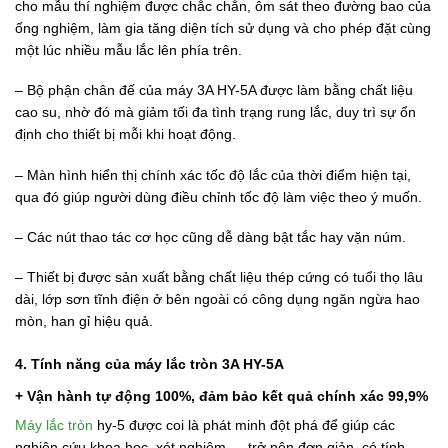
cho mẫu thí nghiệm được chắc chắn, ôm sát theo đường bao của
ống nghiệm, làm gia tăng diện tích sử dụng và cho phép đặt cùng
một lúc nhiều mẫu lắc lên phía trên.
– Bộ phận chân đế của máy 3A HY-5A được làm bằng chất liệu
cao su, nhờ đó mà giảm tối đa tình trạng rung lắc, duy trì sự ổn
định cho thiết bị mỗi khi hoạt động.
– Màn hình hiển thị chính xác tốc độ lắc của thời điểm hiện tại,
qua đó giúp người dùng điều chỉnh tốc độ làm việc theo ý muốn.
– Các nút thao tác cơ học cũng dễ dàng bật tắc hay vặn núm.
– Thiết bị được sản xuất bằng chất liệu thép cứng có tuổi thọ lâu
dài, lớp sơn tĩnh điện ở bên ngoài có công dụng ngăn ngừa hao
mòn, han gỉ hiệu quả.
4. Tính năng của máy lắc tròn 3A HY-5A
+ Vận hành tự động 100%, đảm bảo kết quả chính xác 99,9%
Máy lắc tròn
hy-5 được coi là phát minh đột phá để giúp các
nghiên cứu khoa học, xét nghiệm,… trở nên đơn giản, có tính