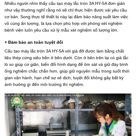
Nhiều người nhìn thấy cấu tạo máy lắc tròn 3A HY-5A đơn giản
như vậy thường nghĩ rằng nó sẽ chỉ thực hiện được vài yêu cầu
cơ bản. Song thực tế thiết bị này lại đảm bảo năng suất làm việc
vô cùng ấn tượng, là lựa chọn phù hợp với phòng xét nghiệm
bệnh viện luôn yêu cầu xử lý mẫu xét nghiệm số lượng lớn.
+ Đảm bảo an toàn tuyệt đối
Cấu tạo máy lắc tròn 3A HY-5A với giá đỡ được làm bằng chất
liệu thép cứng siêu bền ở bên dưới. Còn ở bên trên lại có giá lắc
lò xo giúp cơ giãn, biến đổi hình dạng để ôm sát và giữ đáy bình
ống nghiệm chắc chắn hơn, giúp giữ nguyên mẫu trong suốt thời
gian vận hành, hạn chế sự xê dịch, tuyệt đối không gây bất kỳ
ảnh hưởng gì đến môi trường thí nghiệm.