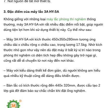
7. Nút nguồn để tắt mở thiết bị.
3. Đặc điểm của máy lắc 3A HY-5A
Không giống với những loại
máy lắc phòng thí nghiệm
thông
thường, máy 3A HY-5A với rất nhiều đặc điểm nổi bật, giúp người
dùng tiện lợi hơn khi sử dụng thiết bị này. Cụ thể như sau:
– Máy 3A HY-5A với kích thước 450x350x280mm tương ứng
chiều dài x chiều rộng x chiều cao, trọng lượng 17.5kg. Nhờ kích
thước nhỏ gọn như vậy nên dù đặt máy ở bất kỳ vị trí nào trong
phòng thí nghiệm có diện tích hẹp đều không gây trở ngại gì,
cũng rất dễ di chuyển từ nơi này đến nơi khác.
– Máy với kiểu dáng thiết kế đơn giản, dù người không am hiểu
quá nhiều kỹ thuật cũng dễ dàng điều khiển được.
– Bàn lắc có kích thước rộng đến 440x 320mm, được cấu tạo 2
lớp giá đỡ đảm bảo sự chắc chắn khi đặt ống nghiệm.