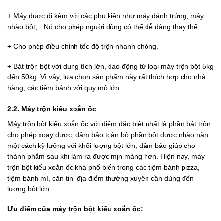
+ Máy được đi kèm với các phụ kiện như máy đánh trứng, máy
nhào bột,…Nó cho phép người dùng có thể dễ dàng thay thế.
+ Cho phép điều chỉnh tốc độ trộn nhanh chóng.
+ Bát trộn bột với dung tích lớn, dao động từ loại máy trộn bột 5kg
đến 50kg. Vì vậy, lựa chọn sản phẩm này rất thích hợp cho nhà
hàng, các tiệm bánh với quy mô lớn.
2.2. Máy trộn kiểu xoắn ốc
Máy trộn bột kiểu xoắn ốc với điểm đặc biệt nhất là phần bát trộn
cho phép xoay được, đảm bảo toàn bộ phần bột được nhào nặn
một cách kỹ lưỡng với khối lượng bột lớn, đảm bảo giúp cho
thành phẩm sau khi làm ra được mịn màng hơn. Hiện nay, máy
trộn bột kiểu xoắn ốc khá phổ biến trong các tiệm bánh pizza,
tiệm bánh mì, căn tin, địa điểm thường xuyên cần dùng đến
lượng bột lớn.
Ưu điểm của máy trộn bột kiểu xoắn ốc: