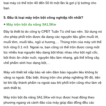
loại máy có thể trộn 40 đến 50 lít một lần là gợi ý lý tưởng cho
bạn.
5. Đâu là loại máy trộn bột công nghiệp tốt nhất?
+
Máy trộn bột đa năng 3A1,5Kw
Đây là thiết bị do công ty CPĐT Tuấn Tú chế tạo nên. Sử dụng nó
cho phép phối trộn được đa dạng các nguyên liệu gồm muối ớt,
muối tôm, muối tiêu, ngũ vị hương,… Thùng trộn của máy với thể
tích rộng 0.1 m3. Ngoài ra, bạn cũng có thể trộn được cùng một
lúc nhiều loại nguyên liệu dạng bột khác nhau như bột ngũ cốc,
bột thức ăn chăn nuôi, nguyên liệu làm nhang, giá thể trồng cây,
chế phẩm sinh học dạng bột,…
Máy với thiết kế nắp bảo vệ nên đảm bảo nguyên liệu không bị
văng ra ngoài. Đặc biệt, thùng trộn cho phép nghiêng 90 độ, tiện
lợi khi lấy thành phẩm ra ngoài sau khi phối trộn cũng như làm vệ
sinh thiết bị.
Máy trộn bột đa năng 3A1,5Kw với trục được hoạt động theo
phương ngang và cánh đảo của máy giúp đảo đồng đều các