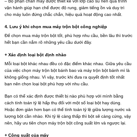
– Bộ phận chân máy được thiết kế với lớp cao su nên quá trình
vận hành giúp hạn chế được độ rung, giảm tiếng ồn và duy trì
cho máy luôn đứng chắc chắn, hiệu quả hoạt động cao nhất.
4. Lưu ý khi chọn mua máy trộn bột công nghiệp
Để chọn mua máy trộn bột tốt, phù hợp nhu cầu, bền lâu thì trước
hết bạn cần nắm rõ những yêu cầu dưới đây.
+ Xác định loại bột định nhào
Mỗi loại bột khác nhau đều có đặc điểm khác nhau. Giữa yêu cầu
của việc chọn máy trộn bột bánh bao và máy trộn bột bánh mì là
không giống nhau. Vì vậy, trước khi đưa ra quyết định tốt nhất
bạn nên chọn loại bột phù hợp với nhu cầu.
Bạn có thể xác định được thiết bị nào phù hợp với mình bằng
cách tính toán tỷ lệ hấp thụ đối với một số loại bột hay dùng.
Hoặc đơn giản hơn bạn có thể tính toán tỷ lệ giữa lượng nước và
lượng bột cần nhào. Khi tỷ lệ càng thấp thì bột sẽ càng cứng, vậy
nên, hãy ưu tiên chọn máy trộn bột công suất lớn và ngược lại.
+ Công suất của máy