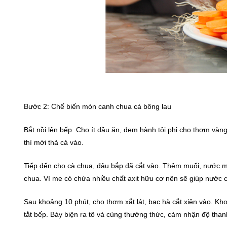
Bước 2: Chế biến món canh chua cá bông lau
Bắt nồi lên bếp. Cho ít dầu ăn, đem hành tỏi phi cho thơm vàng
thì mới thả cá vào.
Tiếp đến cho cà chua, đậu bắp đã cắt vào. Thêm muối, nước m
chua. Vì me có chứa nhiều chất axit hữu cơ nên sẽ giúp nước ca
Sau khoảng 10 phút, cho thơm xắt lát, bạc hà cắt xiên vào. Kho
tắt bếp. Bày biện ra tô và cùng thưởng thức, cảm nhận độ th