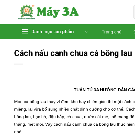
Chuyển
đến
nội
dung
Danh mục sản phẩm
Trang chủ
Cách nấu canh chua cá bông lau
TUẤN TÚ 3A HƯỚNG DẪN CÁ
Món cá bông lau thay vì đem kho hay chiên giòn thì một cách ch
miệng, lại vừa bổ sung nhiều chất dinh dưỡng cho cơ thể. Cá
bông lau, bạc hà, đậu bắp, cà chua, nước cốt me,..sẽ mang đ
thẳng, mệt mỏi. Vậy cách nấu canh chua cá bông lau thực hiệ
nhé!