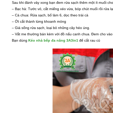
Sau khi đánh vảy xong bạn đem rửa sạch thêm một ít muối cho b
– Bạc hà: Tước vỏ, cắt miếng xéo vừa, bóp chút muối rồi rửa lại
– Cà chua: Rửa sạch, bổ làm 6, dọc theo trái cà
– Ớt cắt thành từng khoanh mỏng
– Giá sống rửa sạch, loại bỏ những cây héo úng.
– Vắt me thường bán kèm với đồ nấu canh chua. Đem cho vào tô
Bạn dùng
Kéo nhà bếp đa năng 3A3in1
để cắt rau củ