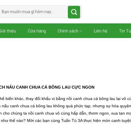
Tìm
kiếm:
Giới thiệu
Cửa hàng
Chính sách
Liên hệ
Tin T
CH NẤU CANH CHUA CÁ BÔNG LAU CỰC NGON
ế biến khác, thay đổi khẩu vị bằng nồi canh chua cá bông lau lại vô c
ch nấu canh chua cá bông lau không quá phức tạp, nhưng sự hòa quyện
ến cho chúng ta nồi canh chua vô cùng hấp dẫn, thơm ngon, xua tan m
n như thế nào? Mời các bạn cùng Tuấn Tú 3A thực hiện món canh tuyệt