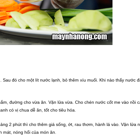
. Sau đó cho một lít nước lạnh, bỏ thêm xíu muối. Khi nào thấy nước đ
ắm, đường cho vừa ăn. Vặn lửa vừa. Cho chén nước cốt me vào nồi ca
nh có vị chua dễ ăn, tốt cho tiêu hóa.
ảng 2 phút thì cho thêm giá sống, ớt, rau thơm, hành lá vào. Vặn lửa nh
anh mát, nóng hổi của món ăn.