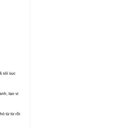
ã sôi sục
nh, tạo vị
ỏ từ từ rồi