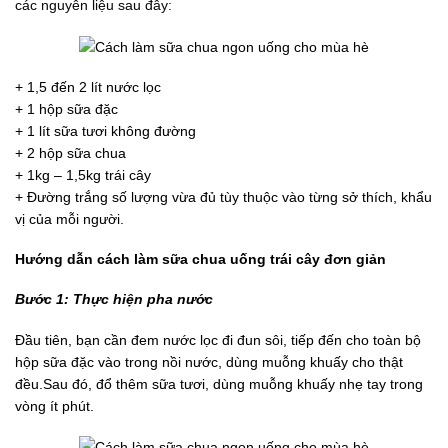
các nguyên liệu sau đây:
+ 1,5 đến 2 lít nước lọc
+ 1 hộp sữa đặc
+ 1 lít sữa tươi không đường
+ 2 hộp sữa chua
+ 1kg – 1,5kg trái cây
+ Đường trắng số lượng vừa đủ tùy thuộc vào từng sở thích, khẩu
vị của mỗi người.
Hướng
dẫn
cách
làm
sữa
chua
uống
trái
cây
đơn
giản
Bước 1: Thực
hiện
pha
nước
Đầu tiên, bạn cần đem nước lọc đi đun sôi, tiếp đến cho toàn bộ
hộp sữa đặc vào trong nồi nước, dùng muỗng khuấy cho thật
đều.Sau đó, đổ thêm sữa tươi, dùng muỗng khuấy nhẹ tay trong
vòng ít phút.