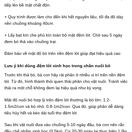
tiếp lên bề mặt chất độn.
+ Quy trình được làm cho đến khi hết nguyên liệu, tối đa độ dày
nền chuồng khoảng 40cm.
+ Lấy bạt kín che phủ kín toàn bộ mặt đệm lót. Chờ sau 5 ngày
đem bò thả vào chuồng trại.
Đảm bảo về mật độ bò trên nền đệm lót giúp đạt hiệu quả cao
Lưu ý khi dùng đệm lót sinh học trong chăn nuôi bò
Trước khi thả bò, bà con hãy rải phân ở nhiều vị trí trên nền đệm
lót. Từ đó, hình thành thói quen thải phân cho vật nuôi. Tránh việc
thải ra một chỗ không đem lại hiệu quả như kỳ vọng.
Mật độ nuôi bò hợp lý trên đệm lót thường là bò lớn: 1.2-
1.5m2/con và bò nhỏ: 0.8-1m2/con. Qua đó, giúp phân dễ dàng
tiêu hủy hết và kéo dài tuổi thọ đệm lót.
Sau khi vật nuôi đưa vào chuồng 5-10 ngày đầu, bà con nên rắc
đều chế phẩm sinh học (0.5kg). Cứ 20-30 ngày lại thực hiện 1 lần