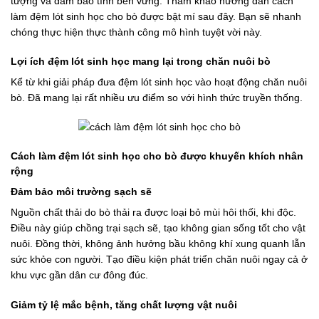
tượng và đảm bảo tính bền vững. Tham khảo hướng dẫn cách
làm đệm lót sinh học cho bò được bật mí sau đây. Bạn sẽ nhanh
chóng thực hiện thực thành công mô hình tuyệt vời này.
Lợi ích đệm lót sinh học mang lại trong chăn nuôi bò
Kể từ khi giải pháp đưa đệm lót sinh học vào hoạt động chăn nuôi
bò. Đã mang lại rất nhiều ưu điểm so với hình thức truyền thống.
Cách làm đệm lót sinh học cho bò được khuyến khích nhân
rộng
Đảm bảo môi trường sạch sẽ
Nguồn chất thải do bò thải ra được loại bỏ mùi hôi thối, khi độc.
Điều này giúp chồng trại sạch sẽ, tạo không gian sống tốt cho vật
nuôi. Đồng thời, không ảnh hưởng bầu không khí xung quanh lẫn
sức khỏe con người. Tạo điều kiện phát triển chăn nuôi ngay cả ở
khu vực gần dân cư đông đúc.
Giảm tỷ lệ mắc bệnh, tăng chất lượng vật nuôi