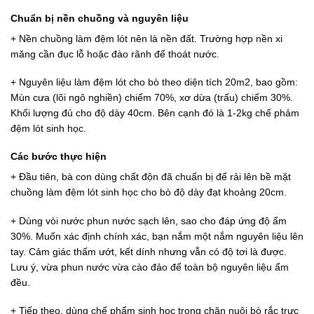
Chuẩn bị nền chuồng và nguyên liệu
+ Nền chuồng làm đệm lót nên là nền đất. Trường hợp nền xi
măng cần đục lỗ hoặc đào rãnh để thoát nước.
+ Nguyên liệu làm đệm lót cho bò theo diện tích 20m2, bao gồm:
Mùn cưa (lõi ngô nghiền) chiếm 70%, xơ dừa (trấu) chiếm 30%.
Khối lượng đủ cho độ dày 40cm. Bên cạnh đó là 1-2kg chế phảm
đệm lót sinh học.
Các bước thực hiện
+ Đầu tiên, bà con dùng chất độn đã chuẩn bị để rải lên bề mặt
chuồng làm đệm lót sinh học cho bò độ dày đạt khoảng 20cm.
+ Dùng vòi nước phun nước sạch lên, sao cho đáp ứng độ ẩm
30%. Muốn xác định chính xác, bạn nắm một nắm nguyên liệu lên
tay. Cảm giác thấm ướt, kết dính nhưng vẫn có độ tơi là được.
Lưu ý, vừa phun nước vừa cào đảo để toàn bộ nguyên liệu ẩm
đều.
+ Tiếp theo, dùng chế phẩm sinh học trong chăn nuôi bò rắc trực