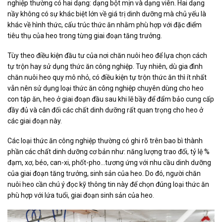
nghiệp thường có hai dạng: dạng bột mịn và dạng viên. Hai dạng
nầy không có sự khác biệt lớn về giá trị dinh dưỡng mà chủ yếu là
khác về hình thức, cấu trúc thức ăn nhằm phù hợp với đặc điểm
tiêu thụ của heo trong từng giai đoạn tăng trưởng.
Tùy theo điều kiện đầu tư của nơi chăn nuôi heo để lựa chọn cách
tự trộn hay sử dụng thức ăn công nghiệp. Tuy nhiên, dù gia đình
chăn nuôi heo quy mô nhỏ, có điều kiện tự trộn thức ăn thì ít nhất
vẫn nên sử dụng loại thức ăn công nghiệp chuyên dùng cho heo
con tập ăn, heo ở giai đoạn đầu sau khi lẽ bầy để đẩm bảo cung cấp
đầy đủ và cân đối các chất dinh dưỡng rất quan trọng cho heo ở
các giai đoạn này.
Các loại thức ăn công nghiệp thường có ghi rõ trên bao bì thành
phần các chất dinh dưỡng cơ bản như: năng lượng trao đổi, tỷ lệ %
đạm, xơ, béo, can-xi, phốt-pho…tương ứng với nhu cầu dinh dưỡng
của giai đoạn tăng trưởng, sinh sản của heo. Do đó, người chăn
nuôi heo cần chú ý đọc kỹ thông tin này để chọn đúng loại thức ăn
phù hợp với lứa tuổi, giai đoạn sinh sản của heo.