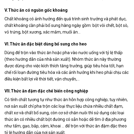
V.Thức ăn có nguồn gốc khoáng
Chất khoáng có ảnh hưởng đến quá trình sinh trưởng và phát dục,
chất khoáng cần phải bổ sung hàng ngày gồm: bột vôi chết, bột sò,
vỏ trứng, bột xương, xác mắm, muối ăn…
VI.Thức ăn đặc biệt dùng bổ sung cho heo
Dùng để trộn vào thức ăn hoặc pha vào nước uống với tỷ lệ thấp
(theo hướng dẫn của nhà sản xuất). Nhóm thức ăn này thường
được dùng cho việc kích thích tăng trưởng, giúp tiêu hóa tốt, hạn
chế rối loạn đường tiêu hóa và các ảnh hưởng khi heo phải chịu các
điều kiện bất lợi về thời tiết, vận chuyển,…
VII.Thức ăn đậm đặc chế biến công nghiệp
Có tính chất tương tự như thức ăn hỗn hợp công nghiệp; tuy nhiên,
nơi sản xuất chỉ pha trộn các loại thực liệu chứa nhiều chất đạm,
chất xơ và chất bổ sung, còn cơ sở chăn nuôi thì sử dụng các loại
thức ăn có nhiều chất bột đường có sẳn hoặc dễ tìm ở địa phương
như tấm, gạo, bắp, cám, khoai … để trộn với thức ăn đậm đặc theo
tỷ lệ hướng dẫn của nơi sản xuất.