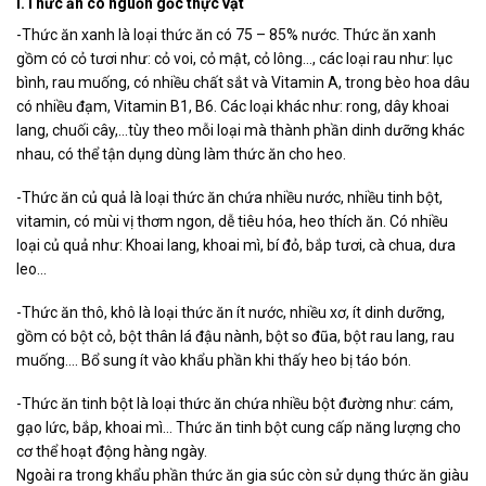
I.Thức ăn có nguồn gốc thực vật
-Thức ăn xanh là loại thức ăn có 75 – 85% nước. Thức ăn xanh
gồm có cỏ tươi như: cỏ voi, cỏ mật, cỏ lông…, các loại rau như: lục
bình, rau muống, có nhiều chất sắt và Vitamin A, trong bèo hoa dâu
có nhiều đạm, Vitamin B1, B6. Các loại khác như: rong, dây khoai
lang, chuối cây,…tùy theo mỗi loại mà thành phần dinh dưỡng khác
nhau, có thể tận dụng dùng làm thức ăn cho heo.
-Thức ăn củ quả là loại thức ăn chứa nhiều nước, nhiều tinh bột,
vitamin, có mùi vị thơm ngon, dễ tiêu hóa, heo thích ăn. Có nhiều
loại củ quả như: Khoai lang, khoai mì, bí đỏ, bắp tươi, cà chua, dưa
leo…
-Thức ăn thô, khô là loại thức ăn ít nước, nhiều xơ, ít dinh dưỡng,
gồm có bột cỏ, bột thân lá đậu nành, bột so đũa, bột rau lang, rau
muống…. Bổ sung ít vào khẩu phần khi thấy heo bị táo bón.
-Thức ăn tinh bột là loại thức ăn chứa nhiều bột đường như: cám,
gạo lức, bắp, khoai mì… Thức ăn tinh bột cung cấp năng lượng cho
cơ thể hoạt động hàng ngày.
Ngoài ra trong khẩu phần thức ăn gia súc còn sử dụng thức ăn giàu