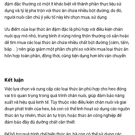
đậm đặc thường có một ít khác biệt về thành phần thực liệu sử
dụng và tỷ lệ pha trộn với thức ăn chứa nhiều bột đường; do đó,
người nuôi cần chú ý yếu tố này khi chọn mua, sử dụng.
Ưu điểm của loại thức ăn đậm đặc là phù hợp với điều kiện chăn
nuôi quy mô nhỏ, trung bình ở vùng nông thôn thường có sẳn hoặc
dễ tìm mua các loại thức ăn chứa nhiều chất bột đường (cám, tấm,
bắp … ) nên giúp giảm một phần chi phí so với khi mua loại thức ăn
hỗn hợp toàn phần, đồng thời, cũng tiện dụng hơn khi vận chuyển.
Kết luận
Việc lựa chọn và cung cấp các loại thức ăn phù hợp cho heo đóng
vai trò quan trọng trong quá trình chăn nuôi, giúp đảm bảo năng
suất và hiệu quả kinh tế. Tùy thuộc vào điều kiện chăn nuôi và giai
đoạn phát triển của heo, bà con có thể linh hoạt sử dụng các nguồn
thức ăn tự nhiên, thức ăn tự trộn, hoặc thức ăn công nghiệp để
đảm bảo đầy đủ dưỡng chất cần thiết.
Để hỗ trợ quá trình chế biến thức ăn, bà con có thể sử dụng các