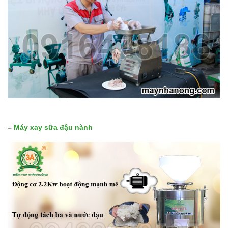
–
Máy xay sữa đậu nành