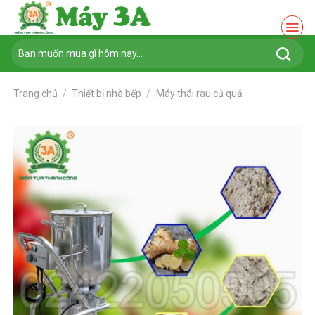
Chuyển
đến
nội
Tìm
dung
kiếm:
Trang chủ
/
Thiết bị nhà bếp
/
Máy thái rau củ quả