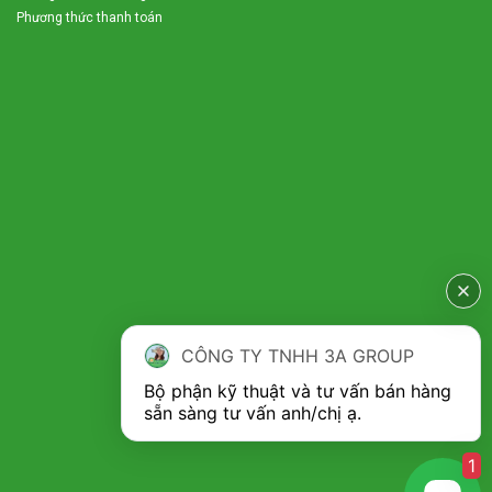
Phương thức thanh toán
Thiết kế chất liệu an toàn, độ bền cao
CÔNG TY TNHH 3A GROUP
Máy xay tỏi ớt cao cấp 3A2500W được chế tạo phần cối xay
Bộ phận kỹ thuật và tư vấn bán hàng 
bằng chất liệu inox cao cấp chống mòn và an toàn vệ sinh
khi tiếp xúc với các nguyên liệu. Khung máy làm bằng thép
không gỉ chắc chắn, bền bỉ với móc giữ gắn hai bên thùng
1
xay giúp cố định máy và không bị rung lắc trong quá trình
hoạt động.