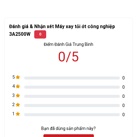
Đánh giá & Nhận xét Máy xay tỏi ớt công nghiệp
3A2500W
0
Điểm Đánh Giá Trung Bình
0/5
5
0
4
0
3
0
Tại sao máy xay tỏi ớt công suất lớn lại
2
0
được ưa chuộng và tin dùng như vậy?
1
0
Máy xay tỏi ớt công nghiệp
với đa chức năng và hiệu suất
lớn của 3A giúp nâng cao hiệu quả quỹ thời gian làm việc,
Bạn đã dùng sản phẩm này?
tăng lợi nhuận và giá trị trong kinh doanh, với nhiều ưu điểm