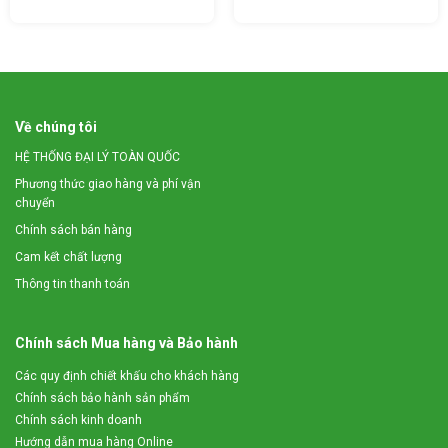
sàng xử lý lượng nguyên liệu lớn một cách nhanh
chóng với năng suất đạt từ 20 – 25 lít chỉ trong vòng 3 –
5 phút bằng thao tác đơn giản. Sản phẩm là trợ thủ đắc
lực cho các cơ sở kinh doanh, bếp công nghiệp đặc
biệt trong những giai đoạn thiếu hụt nhân lực giúp tiết
kiệm tối đa chi phí nhân công và thời gian.
Về chúng tôi
HỆ THỐNG ĐẠI LÝ TOÀN QUỐC
Phương thức giao hàng và phí vận
chuyển
Chính sách bán hàng
Cam kết chất lượng
Thông tin thanh toán
Chính sách Mua hàng và Bảo hành
Các quy định chiết khấu cho khách hàng
Chính sách bảo hành sản phẩm
Chính sách kinh doanh
Hướng dẫn mua hàng Online