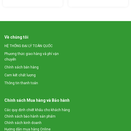
MÁY PHUN SƯƠNG KHỬ MÙI Ô TÔ 3A1500W CÓ
NHỮNG CÔNG DỤNG GÌ?
Về chúng tôi
– Tăng độ ẩm không khí, cải thiện chất lượng không
HỆ THỐNG ĐẠI LÝ TOÀN QUỐC
khí và giảm các vấn đề của da khô mang lại cho bạn
Phương thức giao hàng và phí vận
bầu không khí sạch sẽ, trong lành tự nhiên và cũng để
chuyển
loại trừ mệt mỏi, thư giãn tinh thần, để cải thiện sức
Chính sách bán hàng
khỏe của bạn.
Cam kết chất lượng
– Chống khô da & khô mũi, môi, mắt cho người sử
Thông tin thanh toán
dụng trong xe ôtô.
– Giảm stress, đặc biệt giúp cho làn da của phụ nữ khi
Chính sách Mua hàng và Bảo hành
lái xe luôn trong trạng thái tươi tắn, tràn đầy sức sống.
Các quy định chiết khấu cho khách hàng
Chính sách bảo hành sản phẩm
Chính sách kinh doanh
Hướng dẫn mua hàng Online