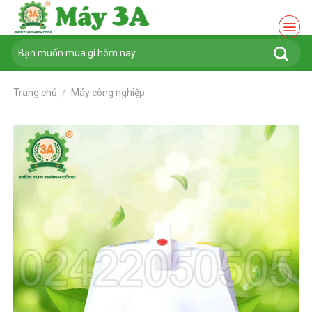
Chuyển
đến
nội
Tìm
dung
kiếm:
Trang chủ
/
Máy công nghiệp