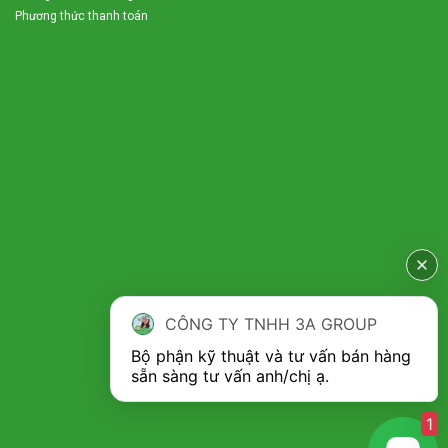
Phương thức thanh toán
CÔNG TY TNHH 3A GROUP
Bộ phận kỹ thuật và tư vấn bán hàng 
NHỮNG ƯU ĐIỂM NỔI BẬT CỦA MÁY PHUN
SƯƠNG KHỬ MÙI Ô TÔ 3A1500W LÀ GÌ?
Tốc độ phun NHANH và AN TOÀN với người sử
1
dụng