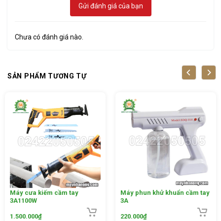
Không khí trong xe rất khô, không khí trong xe của bạn
Gửi đánh giá của bạn
đang bị khô hanh, mũi, và da, máy tạo độ ẩm có thể
làm cho một sự khác biệt lớn. Đặc biệt hữu ích trong
Chưa có đánh giá nào.
xe khi không khí ít độ ẩm khô lạnh, chúng có thể được
sử dụng khi bạn đang lái xe.
SẢN PHẨM TƯƠNG TỰ
Máy cưa kiếm cầm tay
Máy phun khử khuẩn cầm tay
3A1100W
3A
1.500.000
₫
220.000
₫