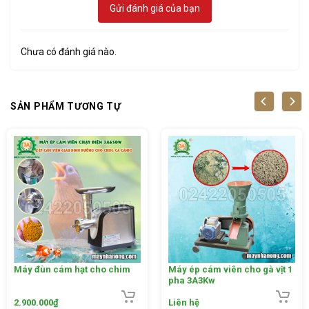
sẽ giúp tiết kiệm được chi phí đầu vào và tăng chi phí đầu ra.
Gửi đánh giá của bạn
Chưa có đánh giá nào.
SẢN PHẨM TƯƠNG TỰ
Máy đùn cám hạt cho chim
Máy ép cám viên cho gà vịt 1
pha 3A3Kw
2.900.000
₫
Liên hệ