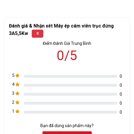
động được nguồn thức ăn tốt, mặt khác có thể tự điều chỉnh
lượng đạm của viên thức ăn theo ý mình bằng cách trộn thêm
bột cá, dầu cá hoặc các chất có lượng đạm cao khác, sau khi
trộn các loại cám nguyên liệu theo ý là có thể đưa vào máy ép
Đánh giá & Nhận xét Máy ép cám viên trục đứng
để tạo viên làm thức ăn cho vật nuôi.
3A5,5Kw
0
Điểm Đánh Giá Trung Bình
0/5
5
0
4
0
3
0
2
0
1
0
Cửa nạp nguyên liệu của Máy ép cám viên trục đứng 5,5Kw
Bạn đã dùng sản phẩm này?
Hơn nữa, khi người chăn nuôi dùng máy để tự chế cám tại nhà