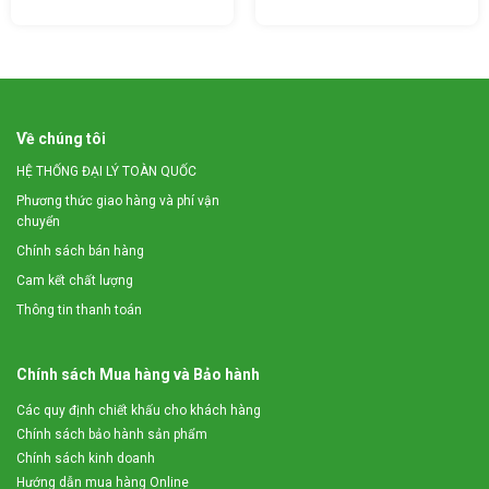
Máy có năng suất ép cám viên từ 80 – 100(Kg/h)
*
Các bộ phận chính của Máy ép cám viên trục đứng 5,5Kw
gồm có
Về chúng tôi
HỆ THỐNG ĐẠI LÝ TOÀN QUỐC
Phương thức giao hàng và phí vận
chuyển
Chính sách bán hàng
Cam kết chất lượng
Thông tin thanh toán
Chính sách Mua hàng và Bảo hành
Các quy định chiết khấu cho khách hàng
Chính sách bảo hành sản phẩm
Chính sách kinh doanh
Ghi chú ảnh:
Hướng dẫn mua hàng Online