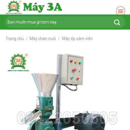
Chuyển
đến
nội
Tìm
dung
kiếm:
Trang chủ
/
Máy chăn nuôi
/
Máy ép cám viên