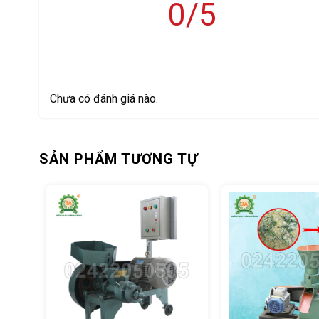
0/5
Chưa có đánh giá nào.
SẢN PHẨM TƯƠNG TỰ
Những khó khăn thường gặp phải trong quá trình
Đối với các trang trại chăn nuôi lớn, việc chủ động ng
rộng quy mô sản xuất. Tuy nhiên, với quy mô lớn thì
●Sử dụng cám viên công nghiệp thường không đảm b
●Hiện nay cám viên công nghiệp giá thành ngày càng c