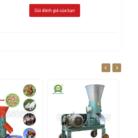
Gửi đánh giá của bạn
ế, mở
 như: