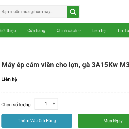
Tìm
kiếm:
Giới thiệu
Cửa hàng
Chính sách
Liên hệ
Tin T
Máy ép cám viên cho lợn, gà 3A15Kw M
Liên hệ
Máy ép cám viên cho lợn, gà 3A15Kw M3 số lượ
Chọn số lượng:
Thêm Vào Giỏ Hàng
Mua Ngay