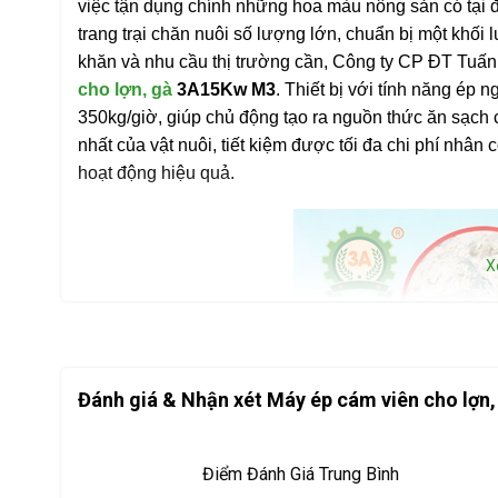
việc tận dụng chính những hoa màu nông sản có tại đ
trang trại chăn nuôi số lượng lớn, chuẩn bị một khối
khăn và nhu cầu thị trường cần, Công ty CP ĐT Tuấn
cho lợn, gà
3A15Kw M3
. Thiết bị với tính năng ép 
350kg/giờ, giúp chủ động tạo ra nguồn thức ăn sạch c
nhất của vật nuôi, tiết kiệm được tối đa chi phí nhâ
hoạt động hiệu quả.
X
Đánh giá & Nhận xét Máy ép cám viên cho lợ
Điểm Đánh Giá Trung Bình