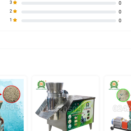
3
0
2
0
1
0
 cung cấp nguồn thức ăn cho đàn vật nuôi:
uồn thức ăn cho vật nuôi là yếu tố then chốt để phát triển kinh t
 chuẩn bị thức ăn cho vật nuôi thường gặp phải những khó khăn
ảo chất lượng dinh dưỡng cho vật nuôi
ao nên chi phí đầu tư lớn, lợi nhuận kinh tế sẽ thấp đi.