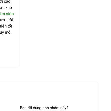
ới các
ược khó
ám viên
ượt trội
iển tốt
quy mô
Bạn đã dùng sản phẩm này?