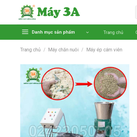
Chuyển
đến
nội
dung
Danh mục sản phẩm
Trang chủ
Trang chủ
/
Máy chăn nuôi
/
Máy ép cám viên