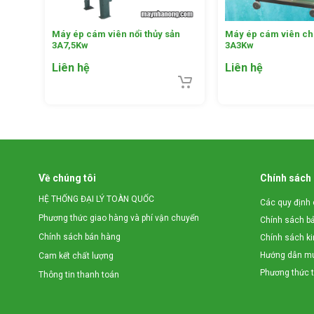
●Các loại thức ăn thô chưa qua xử lý khó hấp thu, t
●Dự trữ thức ăn thô cho vật nuôi gặp khó khăn vì th
Máy ép cám viên nổi thủy sản
Máy ép cám viên cho
●Sử dụng một số loại máy tự chế năng suất thấp, hi
3A7,5Kw
3A3Kw
●Không tận dụng được tối đa nguồn nguyên liệu sẵn 
Liên hệ
Liên hệ
Về chúng tôi
Chính sách
HỆ THỐNG ĐẠI LÝ TOÀN QUỐC
Các quy định 
Phương thức giao hàng và phí vận chuyển
Chính sách b
Chính sách bán hàng
Chính sách k
Hướng dẫn mu
Cam kết chất lượng
Phương thức 
Thông tin thanh toán