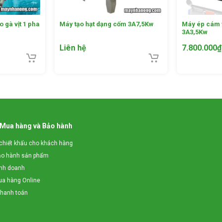
hường gây bỏ thừa lãng phí
ời gian bảo quản thường ngắn.
 gà vịt 1 pha
Máy tạo hạt dạng cốm 3A7,5Kw
Máy ép cám 
ệu quả ép cám viên không đồng đều.
3A3,5Kw
có tại địa phương.
Liên hệ
7.800.000
₫
 Mua hàng và Bảo hành
chiết khấu cho khách hàng
ảo hành sản phẩm
inh doanh
a hàng Online
thanh toán